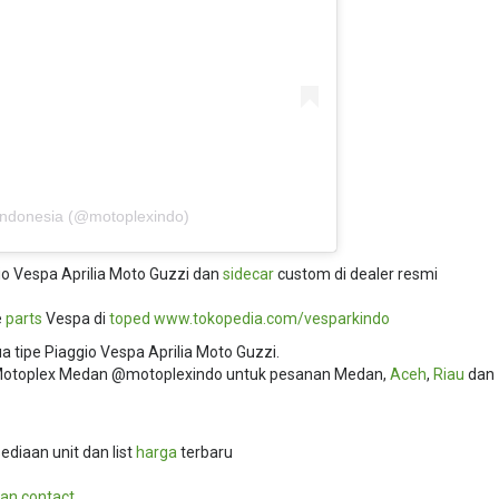
Indonesia (@motoplexindo)
o Vespa Aprilia Moto Guzzi dan
sidecar
custom di dealer resmi
e
parts
Vespa di
toped
www.tokopedia.com/
vesparkindo
 tipe Piaggio Vespa Aprilia Moto Guzzi.
i Motoplex Medan @motoplexindo untuk pesanan Medan,
Aceh
,
Riau
dan
ediaan unit dan list
harga
terbaru
an contact