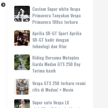
Custom Super white Vespa
Custom
Super
Primavera Tanyakan Vespa
white
Primavera 180cc terbaru
Vespa
Primavera
Aprilia SR-GT Sport Aprilia
Aprilia
Tanyakan
SR-
SR-GT hadir dengan
Vespa
GT
teknologi dan fitur
Primavera
Sport
180cc
Aprilia
Riding Bersama Motoplex
Riding
terbaru
SR-
Bersama
Garda Medan GTS 250 Day
GT
Motoplex
Terima kasih
hadir
Garda
dengan
Medan
Vespa
Vespa GTS 250 terbaru resmi
teknologi
GTS
GTS
rilis di Medan! • Mesin
dan
250
250
fitur
Day
terbaru
Super cute Vespa LX
Super
Terima
resmi
cute