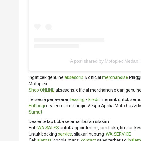
A post shared by Motoplex Medan 
Ingat cek genuine
aksesoris
& official
merchandise
Piaggi
Motoplex
Shop ONLINE
aksesoris, official merchandise dan genuin
Tersedia penawaran
leasing
/
kredit
menarik untuk semua
Hubungi
dealer resmi Piaggio Vespa Aprilia Moto Guzz
Sumut
Dealer tetap buka selama liburan silakan
Hub
WA SALES
untuk appointment, jam buka, brosur, kes
Untuk booking
service
, silakan hubungi
WA SERVICE
Cek
alamat
, google maps,
contact
sales terbaru di
halam