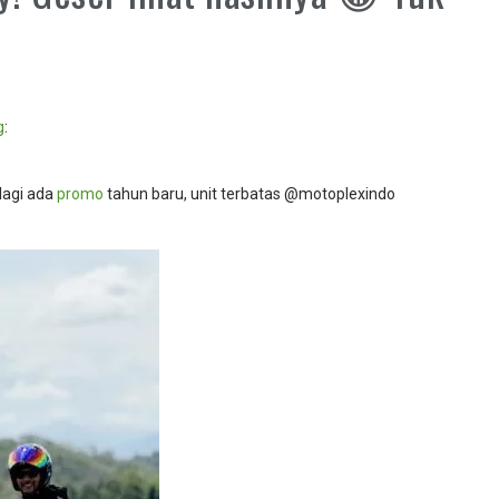
g
:
lagi ada
promo
tahun baru, unit terbatas @motoplexindo