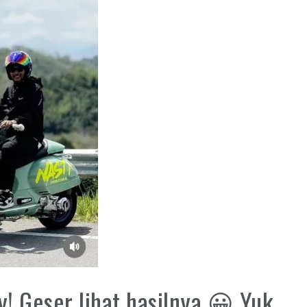
! Geser lihat hasilnya 😀 Yuk