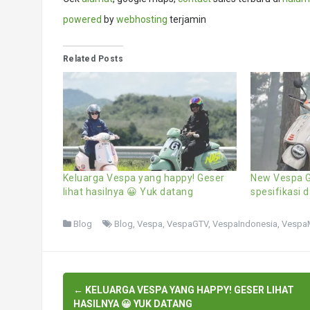
powered
by
webhosting
terjamin
Related Posts
Keluarga Vespa yang happy! Geser
New Vespa G
lihat hasilnya 😀 Yuk datang
spesifikasi 
Blog
Blog
,
Vespa
,
VespaGTV
,
VespaIndonesia
,
VespaM
Post
←
KELUARGA VESPA YANG HAPPY! GESER LIHAT
HASILNYA 😀 YUK DATANG