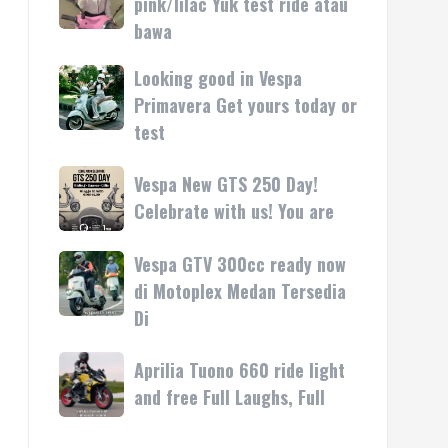
pink/lilac Yuk test ride atau
kasih
rilis
Vespa
bawa
di
LX
Medan!
pink/lilac
Looking good in Vespa
Looking
•
Yuk
good
Primavera Get yours today or
Mesin
test
in
test
ride
Vespa
atau
Primavera
Vespa
Vespa New GTS 250 Day!
bawa
Get
New
Celebrate with us! You are
yours
GTS
today
250
Vespa GTV 300cc ready now
Vespa
or
Day!
GTV
di Motoplex Medan Tersedia
test
Celebrate
300cc
Di
with
ready
us!
now
Aprilia
Aprilia Tuono 660 ride light
You
di
Tuono
are
and free Full Laughs, Full
Motoplex
660
Medan
ride