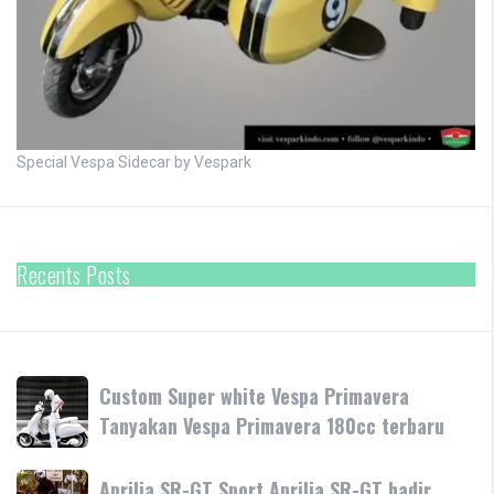
Special Vespa Sidecar by Vespark
Recents Posts
Custom
Custom Super white Vespa Primavera
Super
Tanyakan Vespa Primavera 180cc terbaru
white
Vespa
Aprilia
Aprilia SR-GT Sport Aprilia SR-GT hadir
Primavera