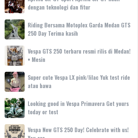
SR-
dengan teknologi dan fitur
Tanyakan
GT
Vespa
Sport
Primavera
Riding
Riding Bersama Motoplex Garda Medan GTS
Aprilia
180cc
Bersama
250 Day Terima kasih
SR-
terbaru
Motoplex
GT
Garda
hadir
Vespa
Vespa GTS 250 terbaru resmi rilis di Medan!
Medan
dengan
GTS
• Mesin
GTS
teknologi
250
250
dan
terbaru
Day
Super
Super cute Vespa LX pink/lilac Yuk test ride
fitur
resmi
Terima
cute
atau bawa
rilis
kasih
Vespa
di
LX
Medan!
Looking
Looking good in Vespa Primavera Get yours
pink/lilac
•
good
today or test
Yuk
Mesin
in
test
Vespa
ride
Vespa
Vespa New GTS 250 Day! Celebrate with us!
Primavera
atau
New