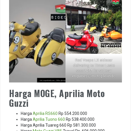
Red Vespa LX sidecar
delivering to Timor Leste
soon! DM for sidecar
enquiries @motoplexindo
Harga MOGE, Aprilia Moto
Guzzi
Harga
Aprilia RS660
Rp 554.200.000
Harga
Aprilia Tuono 660
Rp 538.400.000
Harga Aprilia Tuareg 660 Rp 581.300.000