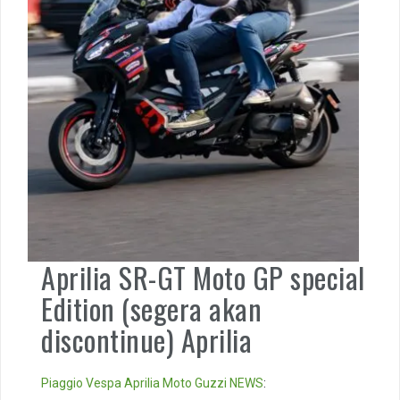
Aprilia SR-GT Moto GP special
Edition (segera akan
discontinue) Aprilia
Piaggio
Vespa
Aprilia
Moto Guzzi
NEWS
: