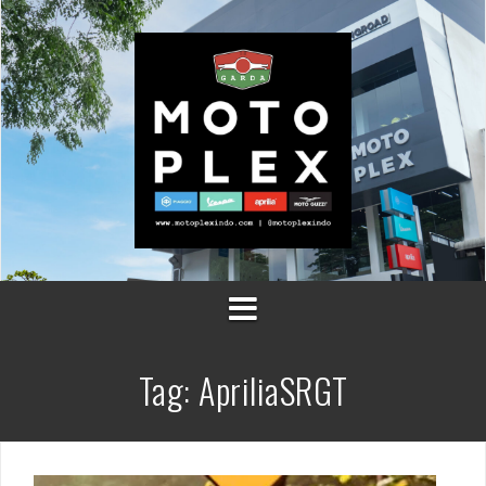
Skip
to
content
Tag:
ApriliaSRGT