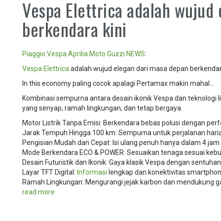
Vespa Elettrica adalah wujud
berkendara kini
Piaggio
Vespa
Aprilia
Moto Guzzi
NEWS
:
Vespa Elettrica
adalah wujud elegan dari masa depan berkendara
In this economy paling cocok apalagi Pertamax makin mahal…
Kombinasi sempurna antara desain ikonik Vespa dan teknologi 
yang senyap, ramah lingkungan, dan tetap bergaya.
Motor Listrik Tanpa Emisi: Berkendara bebas polusi dengan pe
Jarak Tempuh Hingga 100 km: Sempurna untuk perjalanan haria
Pengisian Mudah dan Cepat: Isi ulang penuh hanya dalam 4 jam me
Mode Berkendara ECO & POWER: Sesuaikan tenaga sesuai kebu
Desain Futuristik dan Ikonik: Gaya klasik Vespa dengan sentuh
Layar TFT Digital:
Informasi
lengkap dan konektivitas smartphon
Ramah Lingkungan: Mengurangi jejak karbon dan mendukung ga
read more