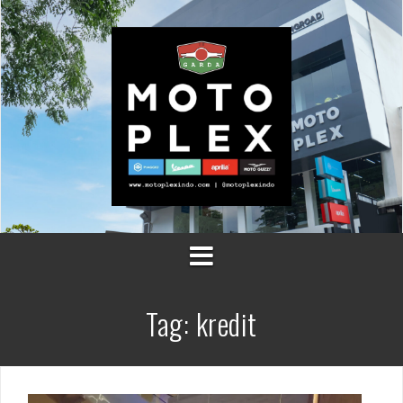
Skip
to
content
Tag:
kredit