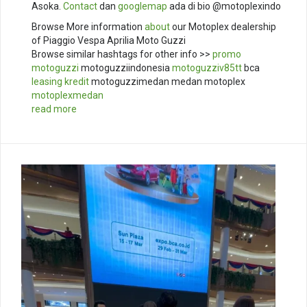
Asoka.
Contact
dan
googlemap
ada di bio @motoplexindo
Browse More information
about
our Motoplex dealership
of Piaggio Vespa Aprilia Moto Guzzi
Browse similar hashtags for other info >>
promo
motoguzzi
motoguzziindonesia
motoguzziv85tt
bca
leasing
kredit
motoguzzimedan medan motoplex
motoplexmedan
read more