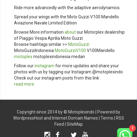
Ride more advancedly with the adaptive aerodynamics.
Spread your wings with the Moto Guzzi V100 Mandello
Aviazione Navale Limited Edition
Browse More information
about
our Motorplex dealership
of Piaggio Vespa Aprilia Moto Guzzi
Browse hashtags similar >>
MotoGuzzi
MotoGuzziIndonesia
MotoGuzziV100
V100Mandello
motoplex
motoplexindonesia medan
Follow our
instagram
for more updates and share your
photos with us by tagging our Instagram @motoplexindo
Check out our instagram posts from this link :
read more
Copyright since 2014 by ©
Motoplexindo
| Powered by
WordpressHost
and
Internet Domain Names
|
Terms
|
RSS
Feed
|
SiteMap
1
Instagram
Facebook
Twitter
Youtube