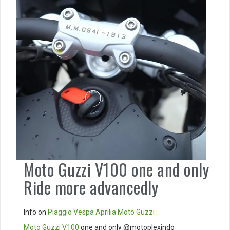
Moto Guzzi V100 one and only
Ride more advancedly
Info on
Piaggio
Vespa
Aprilia
Moto Guzzi
:
Moto Guzzi V100
one and only @motoplexindo