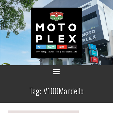
Skip
to
content
Tag:
V100Mandello