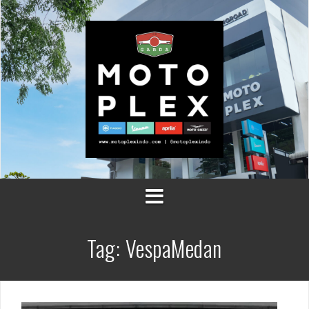
Skip
to
content
Tag:
VespaMedan