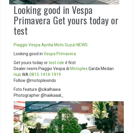
Looking good in Vespa
Primavera Get yours today or
test
Piaggio
Vespa
Aprilia
Moto Guzzi
NEWS
:
Looking good in
Vespa Primavera
Get yours today or
test ride
it first
Dealer resmi Piaggio Vespa di
Motoplex
Garda Medan
Hub
WA
0815-1414-1919
Follow @motoplexindo
Foto feature @cikalhawa
Photographer @haiikaaal_