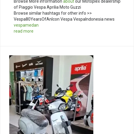
Browse More information
about
our Motoplex dealership
of Piaggio Vespa Aprilia Moto Guzzi
Browse similar hashtags for other info >>
Vespa80YearsOfAnIcon Vespa VespaIndonesia news
vespamedan
read more