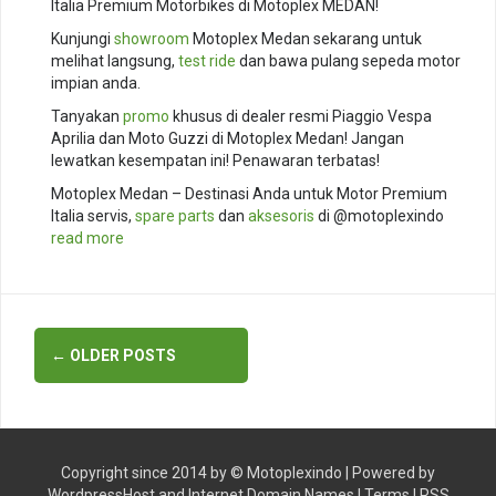
Italia Premium Motorbikes di Motoplex MEDAN!
Kunjungi
showroom
Motoplex Medan sekarang untuk
melihat langsung,
test ride
dan bawa pulang sepeda motor
impian anda.
Tanyakan
promo
khusus di dealer resmi Piaggio Vespa
Aprilia dan Moto Guzzi di Motoplex Medan! Jangan
lewatkan kesempatan ini! Penawaran terbatas!
Motoplex Medan – Destinasi Anda untuk Motor Premium
Italia servis,
spare parts
dan
aksesoris
di @motoplexindo
read more
Posts
←
OLDER POSTS
navigation
Copyright since 2014 by ©
Motoplexindo
| Powered by
WordpressHost
and
Internet Domain Names
|
Terms
|
RSS