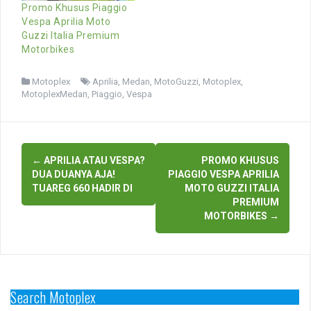
Promo Khusus Piaggio
Vespa Aprilia Moto
Guzzi Italia Premium
Motorbikes
Motoplex
Aprilia
,
Medan
,
MotoGuzzi
,
Motoplex
,
MotoplexMedan
,
Piaggio
,
Vespa
Post
←
APRILIA ATAU VESPA?
PROMO KHUSUS
navigation
DUA DUANYA AJA!
PIAGGIO VESPA APRILIA
TUAREG 660 HADIR DI
MOTO GUZZI ITALIA
PREMIUM
MOTORBIKES
→
Search Motoplex