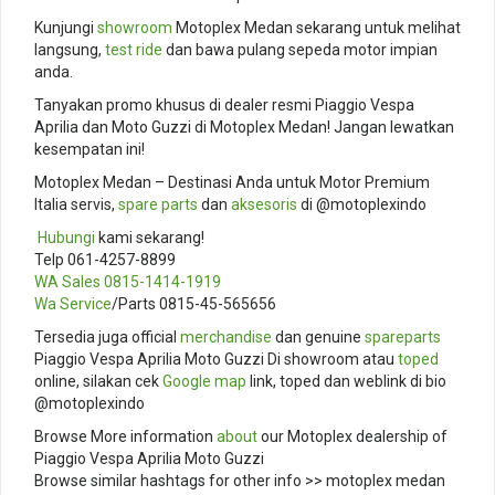
Kunjungi
showroom
Motoplex Medan sekarang untuk melihat
langsung,
test ride
dan bawa pulang sepeda motor impian
anda.
Tanyakan promo khusus di dealer resmi Piaggio Vespa
Aprilia dan Moto Guzzi di Motoplex Medan! Jangan lewatkan
kesempatan ini!
Motoplex Medan – Destinasi Anda untuk Motor Premium
Italia servis,
spare parts
dan
aksesoris
di @motoplexindo
️
Hubungi
kami sekarang!
Telp 061-4257-8899
WA Sales
0815-1414-1919
Wa Service
/Parts 0815-45-565656
Tersedia juga official
merchandise
dan genuine
spareparts
Piaggio Vespa Aprilia Moto Guzzi Di showroom atau
toped
online, silakan cek
Google map
link, toped dan weblink di bio
@motoplexindo
Browse More information
about
our Motoplex dealership of
Piaggio Vespa Aprilia Moto Guzzi
Browse similar hashtags for other info >> motoplex medan