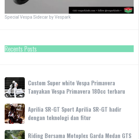
Special Vespa Sidecar by Vespark
Recents Posts
Custom
Custom Super white Vespa Primavera
Super
Tanyakan Vespa Primavera 180cc terbaru
white
Vespa
Aprilia
Aprilia SR-GT Sport Aprilia SR-GT hadir
Primavera
SR-
dengan teknologi dan fitur
Tanyakan
GT
Vespa
Sport
Primavera
Riding
Riding Bersama Motoplex Garda Medan GTS
Aprilia