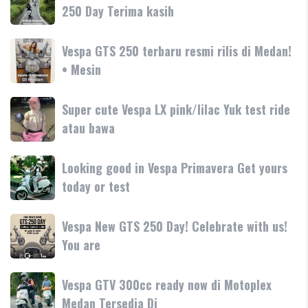
180cc
Bersama
250 Day Terima kasih
SR-
terbaru
Motoplex
GT
Garda
hadir
Vespa
Vespa GTS 250 terbaru resmi rilis di Medan!
Medan
dengan
GTS
• Mesin
GTS
teknologi
250
250
dan
terbaru
Day
Super
Super cute Vespa LX pink/lilac Yuk test ride
fitur
resmi
Terima
cute
atau bawa
rilis
kasih
Vespa
di
LX
Medan!
Looking
Looking good in Vespa Primavera Get yours
pink/lilac
•
good
today or test
Yuk
Mesin
in
test
Vespa
ride
Vespa
Vespa New GTS 250 Day! Celebrate with us!
Primavera
atau
New
You are
Get
bawa
GTS
yours
250
today
Vespa
Vespa GTV 300cc ready now di Motoplex
Day!
or
GTV
Medan Tersedia Di
Celebrate