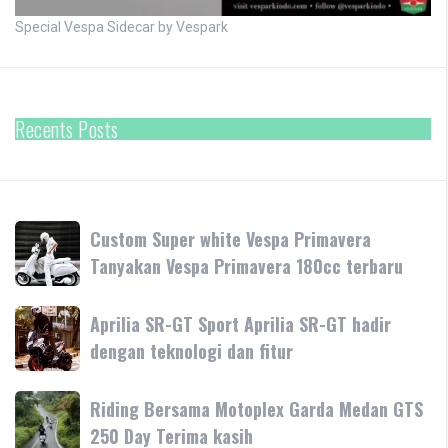
Special Vespa Sidecar by Vespark
Recents Posts
Custom
Custom Super white Vespa Primavera
Super
Tanyakan Vespa Primavera 180cc terbaru
white
Vespa
Aprilia
Aprilia SR-GT Sport Aprilia SR-GT hadir
Primavera
SR-
dengan teknologi dan fitur
Tanyakan
GT
Vespa
Sport
Primavera
Riding
Riding Bersama Motoplex Garda Medan GTS
Aprilia
180cc
Bersama
250 Day Terima kasih
SR-
terbaru