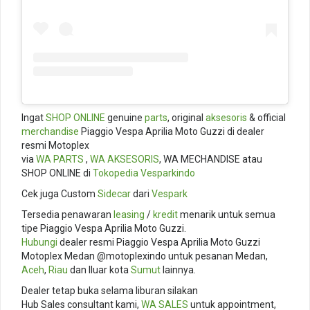
Ingat
SHOP ONLINE
genuine
parts
, original
aksesoris
& official
merchandise
Piaggio Vespa Aprilia Moto Guzzi di dealer
resmi Motoplex
via
WA PARTS
,
WA AKSESORIS
, WA MECHANDISE atau
SHOP ONLINE di
Tokopedia
Vesparkindo
Cek juga Custom
Sidecar
dari
Vespark
Tersedia penawaran
leasing
/
kredit
menarik untuk semua
tipe Piaggio Vespa Aprilia Moto Guzzi.
Hubungi
dealer resmi Piaggio Vespa Aprilia Moto Guzzi
Motoplex Medan @motoplexindo untuk pesanan Medan,
Aceh
,
Riau
dan lluar kota
Sumut
lainnya.
Dealer tetap buka selama liburan silakan
Hub Sales consultant kami,
WA SALES
untuk appointment,