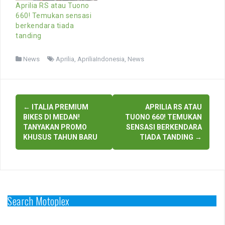
Aprilia RS atau Tuono
660! Temukan sensasi
berkendara tiada
tanding
News
Aprilia
,
ApriliaIndonesia
,
News
Post
←
ITALIA PREMIUM
APRILIA RS ATAU
navigation
BIKES DI MEDAN!
TUONO 660! TEMUKAN
TANYAKAN PROMO
SENSASI BERKENDARA
KHUSUS TAHUN BARU
TIADA TANDING
→
Search Motoplex