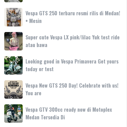
Motoplex
GT
Garda
hadir
Vespa
Vespa GTS 250 terbaru resmi rilis di Medan!
Medan
dengan
GTS
• Mesin
GTS
teknologi
250
250
dan
terbaru
Day
Super
Super cute Vespa LX pink/lilac Yuk test ride
fitur
resmi
Terima
cute
atau bawa
rilis
kasih
Vespa
di
LX
Medan!
Looking
Looking good in Vespa Primavera Get yours
pink/lilac
•
good
today or test
Yuk
Mesin
in
test
Vespa
ride
Vespa
Vespa New GTS 250 Day! Celebrate with us!
Primavera
atau
New
You are
Get
bawa
GTS
yours
250
today
Vespa
Vespa GTV 300cc ready now di Motoplex
Day!
or
GTV
Medan Tersedia Di
Celebrate
test
300cc
with