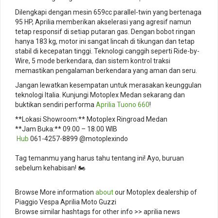
Dilengkapi dengan mesin 659cc parallel-twin yang bertenaga
95 HP, Aprilia memberikan akselerasi yang agresif namun
tetap responsif di setiap putaran gas. Dengan bobot ringan
hanya 183 kg, motor ini sangat lincah di tikungan dan tetap
stabil di kecepatan tinggi. Teknologi canggih seperti Ride-by-
Wire, 5 mode berkendara, dan sistem kontrol traksi
memastikan pengalaman berkendara yang aman dan seru.
Jangan lewatkan kesempatan untuk merasakan keunggulan
teknologi Italia. Kunjungi Motoplex Medan sekarang dan
buktikan sendiri performa
Aprilia Tuono 660
!
**Lokasi Showroom:** Motoplex Ringroad Medan
**Jam Buka:** 09.00 – 18.00 WIB
️
Hub
061-4257-8899 @motoplexindo
⠀
Tag temanmu yang harus tahu tentang ini! Ayo, buruan
sebelum kehabisan! 🏍️
⠀
Browse More information
about
our Motoplex dealership of
Piaggio Vespa Aprilia Moto Guzzi
Browse similar hashtags for other info >> aprilia news