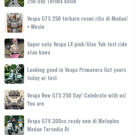
250 Day Terima kasih
SR-
terbaru
Motoplex
GT
Garda
hadir
Vespa
Vespa GTS 250 terbaru resmi rilis di Medan!
Medan
dengan
GTS
• Mesin
GTS
teknologi
250
250
dan
terbaru
Day
Super
Super cute Vespa LX pink/lilac Yuk test ride
fitur
resmi
Terima
cute
atau bawa
rilis
kasih
Vespa
di
LX
Medan!
Looking
Looking good in Vespa Primavera Get yours
pink/lilac
•
good
today or test
Yuk
Mesin
in
test
Vespa
ride
Vespa
Vespa New GTS 250 Day! Celebrate with us!
Primavera
atau
New
You are
Get
bawa
GTS
yours
250
today
Vespa
Vespa GTV 300cc ready now di Motoplex
Day!
or
GTV
Medan Tersedia Di
Celebrate
test
300cc