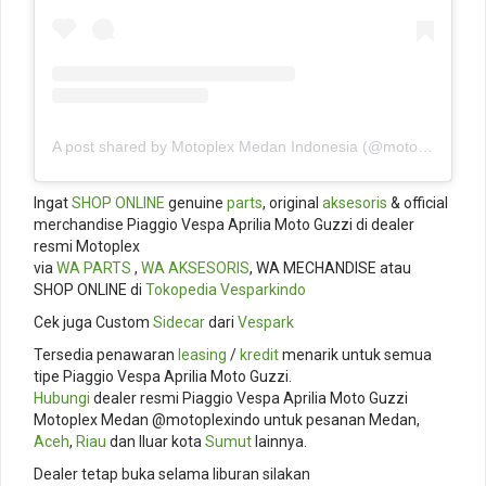
A post shared by Motoplex Medan Indonesia (@motoplexindo)
Ingat
SHOP ONLINE
genuine
parts
, original
aksesoris
& official
merchandise Piaggio Vespa Aprilia Moto Guzzi di dealer
resmi Motoplex
via
WA PARTS
,
WA AKSESORIS
, WA MECHANDISE atau
SHOP ONLINE di
Tokopedia
Vesparkindo
Cek juga Custom
Sidecar
dari
Vespark
Tersedia penawaran
leasing
/
kredit
menarik untuk semua
tipe Piaggio Vespa Aprilia Moto Guzzi.
Hubungi
dealer resmi Piaggio Vespa Aprilia Moto Guzzi
Motoplex Medan @motoplexindo untuk pesanan Medan,
Aceh
,
Riau
dan lluar kota
Sumut
lainnya.
Dealer tetap buka selama liburan silakan