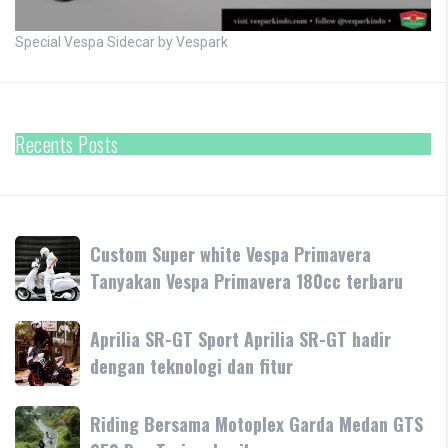
Special Vespa Sidecar by Vespark
Recents Posts
Custom
Custom Super white Vespa Primavera
Super
Tanyakan Vespa Primavera 180cc terbaru
white
Vespa
Aprilia
Aprilia SR-GT Sport Aprilia SR-GT hadir
Primavera
SR-
dengan teknologi dan fitur
Tanyakan
GT
Vespa
Sport
Primavera
Riding
Riding Bersama Motoplex Garda Medan GTS
Aprilia
180cc
Bersama