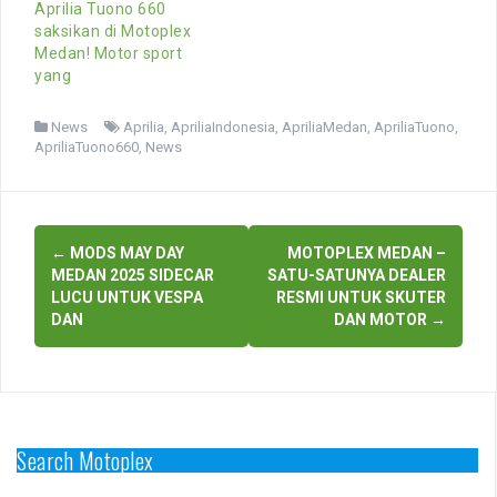
Aprilia Tuono 660
saksikan di Motoplex
Medan! Motor sport
yang
News
Aprilia
,
ApriliaIndonesia
,
ApriliaMedan
,
ApriliaTuono
,
ApriliaTuono660
,
News
Post
←
MODS MAY DAY
MOTOPLEX MEDAN –
navigation
MEDAN 2025 SIDECAR
SATU-SATUNYA DEALER
LUCU UNTUK VESPA
RESMI UNTUK SKUTER
DAN
DAN MOTOR
→
Search Motoplex