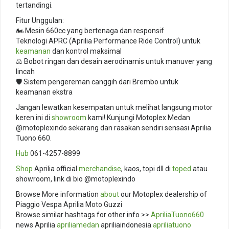
tertandingi.
Fitur Unggulan:
🏍️ Mesin 660cc yang bertenaga dan responsif
Teknologi APRC (Aprilia Performance Ride Control) untuk
keamanan
dan kontrol maksimal
⚖️ Bobot ringan dan desain aerodinamis untuk manuver yang
lincah
🛡️ Sistem pengereman canggih dari Brembo untuk
keamanan ekstra
Jangan lewatkan kesempatan untuk melihat langsung motor
keren ini di
showroom
kami! Kunjungi Motoplex Medan
@motoplexindo sekarang dan rasakan sendiri sensasi Aprilia
Tuono 660.
Hub
061-4257-8899
Shop
Aprilia official
merchandise
, kaos, topi dll di
toped
atau
showroom, link di bio @motoplexindo
Browse More information
about
our Motoplex dealership of
Piaggio Vespa Aprilia Moto Guzzi
Browse similar hashtags for other info >>
ApriliaTuono660
news Aprilia
apriliamedan
apriliaindonesia
apriliatuono