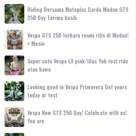
Sport
Primavera
Riding
Riding Bersama Motoplex Garda Medan GTS
Aprilia
180cc
Bersama
250 Day Terima kasih
SR-
terbaru
Motoplex
GT
Garda
hadir
Vespa
Vespa GTS 250 terbaru resmi rilis di Medan!
Medan
dengan
GTS
• Mesin
GTS
teknologi
250
250
dan
terbaru
Day
Super
Super cute Vespa LX pink/lilac Yuk test ride
fitur
resmi
Terima
cute
atau bawa
rilis
kasih
Vespa
di
LX
Medan!
Looking
Looking good in Vespa Primavera Get yours
pink/lilac
•
good
today or test
Yuk
Mesin
in
test
Vespa
ride
Vespa
Vespa New GTS 250 Day! Celebrate with us!
Primavera
atau
New
You are
Get
bawa
GTS
yours
250
today