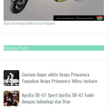
Special Vespa Sidecar by Vespark
Recents Posts
Custom
Custom Super white Vespa Primavera
Super
Tanyakan Vespa Primavera 180cc terbaru
white
Vespa
Aprilia
Aprilia SR-GT Sport Aprilia SR-GT hadir
Primavera
SR-
dengan teknologi dan fitur
Tanyakan
GT
Vespa