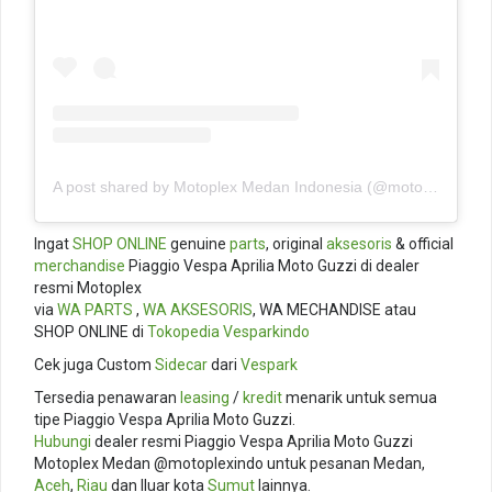
A post shared by Motoplex Medan Indonesia (@motoplexindo)
Ingat
SHOP ONLINE
genuine
parts
, original
aksesoris
& official
merchandise
Piaggio Vespa Aprilia Moto Guzzi di dealer
resmi Motoplex
via
WA PARTS
,
WA AKSESORIS
, WA MECHANDISE atau
SHOP ONLINE di
Tokopedia
Vesparkindo
Cek juga Custom
Sidecar
dari
Vespark
Tersedia penawaran
leasing
/
kredit
menarik untuk semua
tipe Piaggio Vespa Aprilia Moto Guzzi.
Hubungi
dealer resmi Piaggio Vespa Aprilia Moto Guzzi
Motoplex Medan @motoplexindo untuk pesanan Medan,
Aceh
,
Riau
dan lluar kota
Sumut
lainnya.