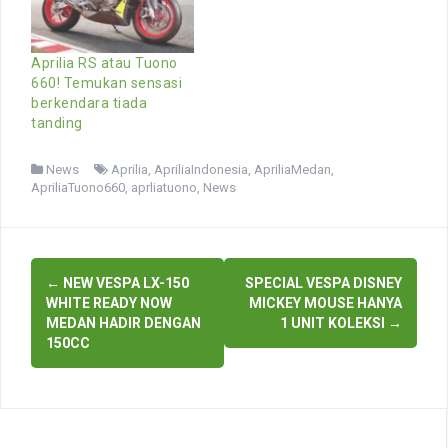
Aprilia RS atau Tuono
660! Temukan sensasi
berkendara tiada
tanding
News
Aprilia
,
ApriliaIndonesia
,
ApriliaMedan
,
ApriliaTuono660
,
aprliatuono
,
News
Post
←
NEW VESPA LX-150
SPECIAL VESPA DISNEY
navigation
WHITE READY NOW
MICKEY MOUSE HANYA
MEDAN HADIR DENGAN
1 UNIT KOLEKSI
→
150CC