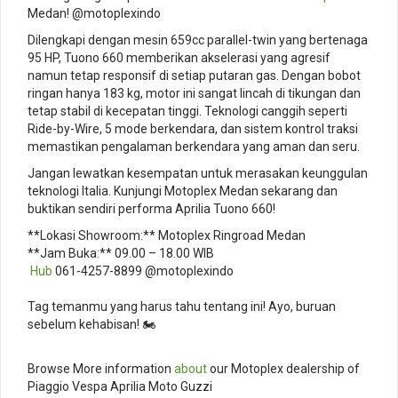
Medan! @motoplexindo
Dilengkapi dengan mesin 659cc parallel-twin yang bertenaga
95 HP, Tuono 660 memberikan akselerasi yang agresif
namun tetap responsif di setiap putaran gas. Dengan bobot
ringan hanya 183 kg, motor ini sangat lincah di tikungan dan
tetap stabil di kecepatan tinggi. Teknologi canggih seperti
Ride-by-Wire, 5 mode berkendara, dan sistem kontrol traksi
memastikan pengalaman berkendara yang aman dan seru.
Jangan lewatkan kesempatan untuk merasakan keunggulan
teknologi Italia. Kunjungi Motoplex Medan sekarang dan
buktikan sendiri performa Aprilia Tuono 660!
**Lokasi Showroom:** Motoplex Ringroad Medan
**Jam Buka:** 09.00 – 18.00 WIB
️
Hub
061-4257-8899 @motoplexindo
⠀
Tag temanmu yang harus tahu tentang ini! Ayo, buruan
sebelum kehabisan! 🏍️
⠀
Browse More information
about
our Motoplex dealership of
Piaggio Vespa Aprilia Moto Guzzi