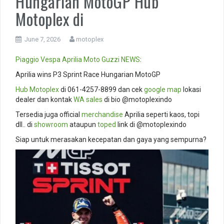
Hungarian MotoGP Hub
Motoplex di
June 7, 2026
motoplex
Piaggio
Vespa
Aprilia
Moto Guzzi
NEWS
:
Aprilia wins P3 Sprint Race Hungarian MotoGP
Hub
Motoplex
di 061-4257-8899 dan cek
google map
lokasi
dealer dan kontak
WA sales
di bio @motoplexindo
Tersedia juga official
merchandise
Aprilia seperti kaos, topi
dll.. di
showroom
ataupun
toped
link di @motoplexindo
Siap untuk merasakan kecepatan dan gaya yang sempurna?