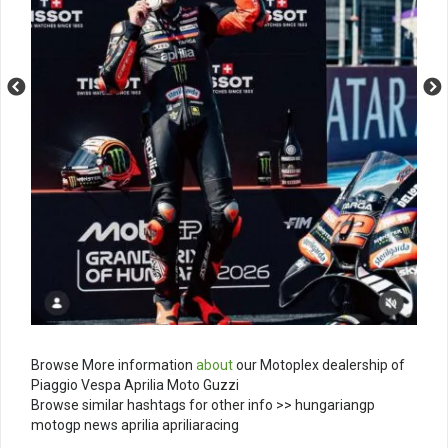
Browse More information
about
our Motoplex dealership of
Piaggio Vespa Aprilia Moto Guzzi
Browse similar hashtags for other info >> hungariangp
motogp news aprilia apriliaracing