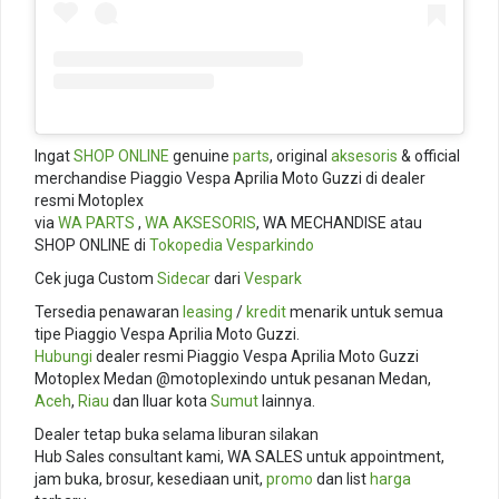
Ingat
SHOP ONLINE
genuine
parts
, original
aksesoris
& official
merchandise Piaggio Vespa Aprilia Moto Guzzi di dealer
resmi Motoplex
via
WA PARTS
,
WA AKSESORIS
, WA MECHANDISE atau
SHOP ONLINE di
Tokopedia
Vesparkindo
Cek juga Custom
Sidecar
dari
Vespark
Tersedia penawaran
leasing
/
kredit
menarik untuk semua
tipe Piaggio Vespa Aprilia Moto Guzzi.
Hubungi
dealer resmi Piaggio Vespa Aprilia Moto Guzzi
Motoplex Medan @motoplexindo untuk pesanan Medan,
Aceh
,
Riau
dan lluar kota
Sumut
lainnya.
Dealer tetap buka selama liburan silakan
Hub Sales consultant kami, WA SALES untuk appointment,
jam buka, brosur, kesediaan unit,
promo
dan list
harga