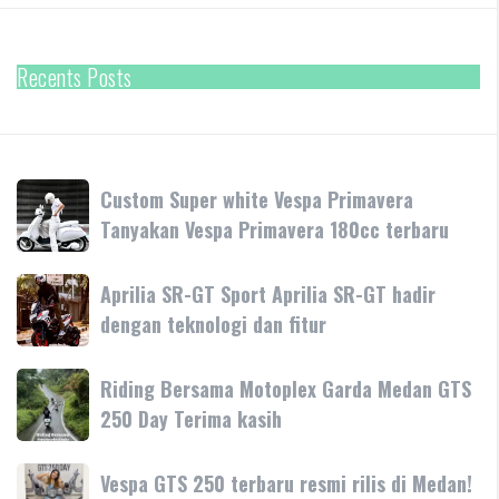
Recents Posts
Custom
Custom Super white Vespa Primavera
Super
Tanyakan Vespa Primavera 180cc terbaru
white
Vespa
Aprilia
Aprilia SR-GT Sport Aprilia SR-GT hadir
Primavera
SR-
dengan teknologi dan fitur
Tanyakan
GT
Vespa
Sport
Primavera
Riding
Riding Bersama Motoplex Garda Medan GTS
Aprilia
180cc
Bersama
250 Day Terima kasih
SR-
terbaru
Motoplex
GT
Garda
hadir
Vespa
Vespa GTS 250 terbaru resmi rilis di Medan!
Medan