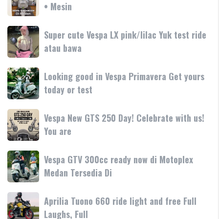
dengan
GTS
• Mesin
GTS
teknologi
250
250
dan
terbaru
Day
Super
Super cute Vespa LX pink/lilac Yuk test ride
fitur
resmi
Terima
cute
atau bawa
rilis
kasih
Vespa
di
LX
Medan!
Looking
Looking good in Vespa Primavera Get yours
pink/lilac
•
good
today or test
Yuk
Mesin
in
test
Vespa
ride
Vespa
Vespa New GTS 250 Day! Celebrate with us!
Primavera
atau
New
You are
Get
bawa
GTS
yours
250
today
Vespa
Vespa GTV 300cc ready now di Motoplex
Day!
or
GTV
Medan Tersedia Di
Celebrate
test
300cc
with
ready
us!
Aprilia
Aprilia Tuono 660 ride light and free Full
now
You
Tuono
Laughs, Full
di