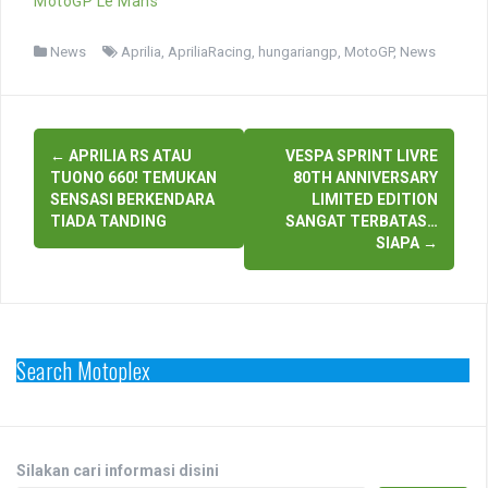
MotoGP Le Mans
News
Aprilia
,
ApriliaRacing
,
hungariangp
,
MotoGP
,
News
Post
←
APRILIA RS ATAU
VESPA SPRINT LIVRE
navigation
TUONO 660! TEMUKAN
80TH ANNIVERSARY
SENSASI BERKENDARA
LIMITED EDITION
TIADA TANDING
SANGAT TERBATAS…
SIAPA
→
Search Motoplex
Silakan cari informasi disini