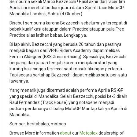
Sempurna sekali Marco Bezzecchi ! Hasil akhir dari racer tim
Aprilia ini merebut podium juara dalam Sprint Race MotoGP
Mandalika Lombok, Sabtu (4 Oktober).
Disebut sempurna karena Bezzecchi sebelumnya tercepat di
babak kualifikasi ataupun dalam Practice ataupun pula Free
Practice alias latihan bebas. Lengkap ya.
Di lap akhir, Bezzecchi yang berusia 26 tahun dan pastinya
menjadi bagian dari VR46 Riders Academy dapat melibas
Fermin Aldeguer (BK8 Gresini Racing). Spesialnya, Bezzecchi
berjuang dari papan tengah karena menjalani start yang
kurang baik hingga tercecer saat masuk tikungan pertama.
Tapi secara bertahap Bezzecchi dapat melibas satu per-satu
lawannya.
Yang menarik juga dicermati adalah perfoma Aprilia RS-GP
yang spesial di Mandalika. Selain Bezzecchi, posisi ke-3 diraih
Raul Fernandez (Track House) yang notabene menjadi
podium perdananya di balap MotoGP. Mantap kali ya Aprilia di
Mandalika.‎
Sumber: beritabalap, motogp
Browse More information
about
our
Motoplex
dealership of