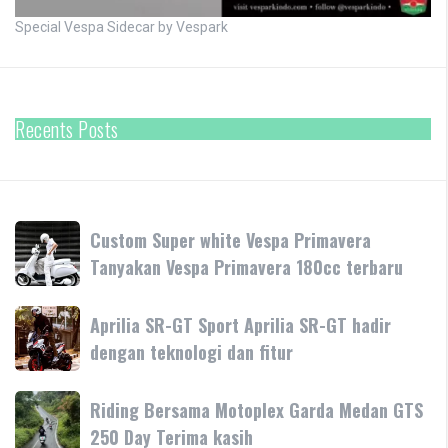
Special Vespa Sidecar by Vespark
Recents Posts
Custom
Custom Super white Vespa Primavera
Super
Tanyakan Vespa Primavera 180cc terbaru
white
Vespa
Aprilia
Aprilia SR-GT Sport Aprilia SR-GT hadir
Primavera
SR-
dengan teknologi dan fitur
Tanyakan
GT
Vespa
Sport
Primavera
Riding
Riding Bersama Motoplex Garda Medan GTS
Aprilia
180cc
Bersama
250 Day Terima kasih
SR-
terbaru