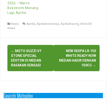
2026 – Marco
Bezzecchi Menang
Lagi, Aprilia
News
Aprilia
,
ApriliaIndonesia
,
ApriliaRacing
,
MotoGP
,
News
Post
←
MOTO GUZZI V7
NEW VESPA LX-150
navigation
STONE SPECIAL
WHITE READY NOW
EDIITON DI MEDAN
MEDAN HADIR DENGAN
RASAKAN SENSASI
150CC
→
Search Motoplex