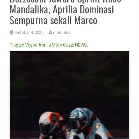
Mandalika, Aprilia Dominasi
Sempurna sekali Marco
October 4, 2025
motoplex
Piaggio
Vespa
Aprilia
Moto Guzzi
NEWS
:
Video
Player