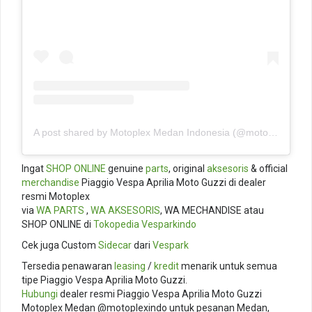
A post shared by Motoplex Medan Indonesia (@motoplexindo)
Ingat
SHOP ONLINE
genuine
parts
, original
aksesoris
& official
merchandise
Piaggio Vespa Aprilia Moto Guzzi di dealer
resmi Motoplex
via
WA PARTS
,
WA AKSESORIS
, WA MECHANDISE atau
SHOP ONLINE di
Tokopedia
Vesparkindo
Cek juga Custom
Sidecar
dari
Vespark
Tersedia penawaran
leasing
/
kredit
menarik untuk semua
tipe Piaggio Vespa Aprilia Moto Guzzi.
Hubungi
dealer resmi Piaggio Vespa Aprilia Moto Guzzi
Motoplex Medan @motoplexindo untuk pesanan Medan,