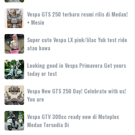
Motoplex
GT
Garda
hadir
Vespa
Vespa GTS 250 terbaru resmi rilis di Medan!
Medan
dengan
GTS
• Mesin
GTS
teknologi
250
250
dan
terbaru
Day
Super
Super cute Vespa LX pink/lilac Yuk test ride
fitur
resmi
Terima
cute
atau bawa
rilis
kasih
Vespa
di
LX
Medan!
Looking
Looking good in Vespa Primavera Get yours
pink/lilac
•
good
today or test
Yuk
Mesin
in
test
Vespa
ride
Vespa
Vespa New GTS 250 Day! Celebrate with us!
Primavera
atau
New
You are
Get
bawa
GTS
yours
250
today
Vespa
Vespa GTV 300cc ready now di Motoplex
Day!
or
GTV
Medan Tersedia Di
Celebrate
test
300cc
with