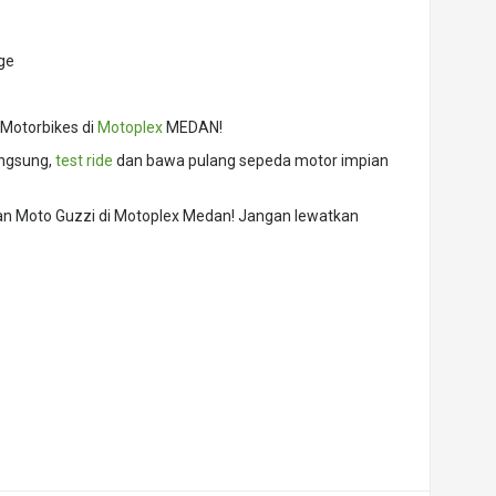
ge
 Motorbikes di
Motoplex
MEDAN!
angsung,
test ride
dan bawa pulang sepeda motor impian
dan Moto Guzzi di Motoplex Medan! Jangan lewatkan