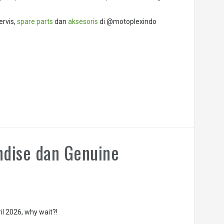
ervis,
spare parts
dan
aksesoris
di @motoplexindo
ndise dan Genuine
il 2026, why wait?!