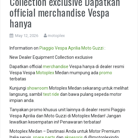
Collection exclusive Dapatkan
official merchandise Vespa
hanya
May 12, 2026
motoplex
Information on
Piaggio
Vespa
Aprilia
Moto Guzzi
:
New Dealer Equipment Collection exclusive
Dapatkan official
merchandise
Vespa hanya di dealer resmi
Vespa Vespa
Motoplex
Medan mumpung ada
promo
terbatas
Kunjungi
showroom
Motoplex Medan sekarang untuk melihat
langsung, sambil
test ride
dan bawa pulang sepeda motor
impian anda.
Tanyakan promo khusus unit lainnya di dealer resmi Piaggio
Vespa Aprilia dan Moto Guzzi di Motoplex Medan! Jangan
lewatkan kesempatan ini! Penawaran terbatas!
Motoplex Medan – Destinasi Anda untuk Motor Premium
Italia servis,
spare parts
dan
aksesoris
di @motoplexindo