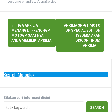
vespamerchandise
,
VespaService
Post
←
TIGA APRILIA
APRILIA SR-GT MOTO
navigation
MENANG DI FRENCHGP
GP SPECIAL EDITION
MOTOGP SAATNYA
(SEGERA AKAN
ANDA MEMILIKI APRILIA
DISCONTINUE)
APRILIA
→
Search Motoplex
Silakan cari informasi disini
SEARCH