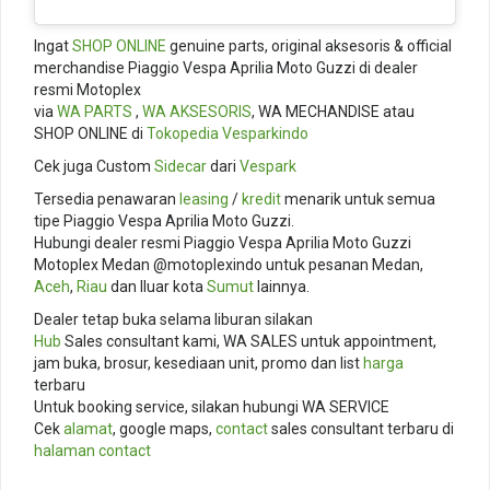
Ingat
SHOP ONLINE
genuine parts, original aksesoris & official
merchandise Piaggio Vespa Aprilia Moto Guzzi di dealer
resmi Motoplex
via
WA PARTS
,
WA AKSESORIS
, WA MECHANDISE atau
SHOP ONLINE di
Tokopedia
Vesparkindo
Cek juga Custom
Sidecar
dari
Vespark
Tersedia penawaran
leasing
/
kredit
menarik untuk semua
tipe Piaggio Vespa Aprilia Moto Guzzi.
Hubungi dealer resmi Piaggio Vespa Aprilia Moto Guzzi
Motoplex Medan @motoplexindo untuk pesanan Medan,
Aceh
,
Riau
dan lluar kota
Sumut
lainnya.
Dealer tetap buka selama liburan silakan
Hub
Sales consultant kami, WA SALES untuk appointment,
jam buka, brosur, kesediaan unit, promo dan list
harga
terbaru
Untuk booking service, silakan hubungi WA SERVICE
Cek
alamat
, google maps,
contact
sales consultant terbaru di
halaman contact