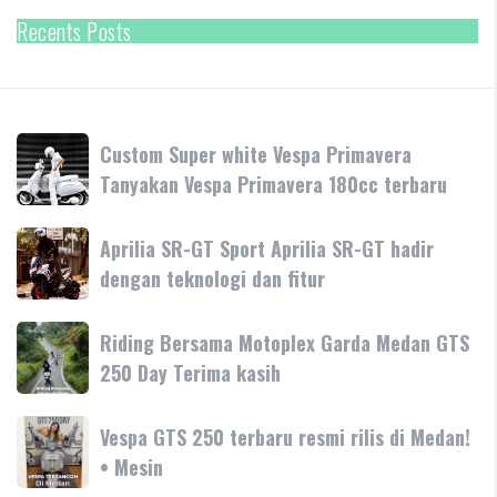
Recents Posts
Custom
Custom Super white Vespa Primavera
Super
Tanyakan Vespa Primavera 180cc terbaru
white
Vespa
Aprilia
Aprilia SR-GT Sport Aprilia SR-GT hadir
Primavera
SR-
dengan teknologi dan fitur
Tanyakan
GT
Vespa
Sport
Primavera
Riding
Riding Bersama Motoplex Garda Medan GTS
Aprilia
180cc
Bersama
250 Day Terima kasih
SR-
terbaru
Motoplex
GT
Garda
hadir
Vespa
Vespa GTS 250 terbaru resmi rilis di Medan!
Medan
dengan
GTS
• Mesin
GTS
teknologi
250
250