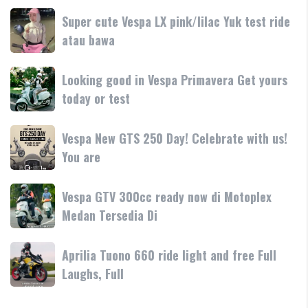
dan
terbaru
Day
Super
Super cute Vespa LX pink/lilac Yuk test ride
fitur
resmi
Terima
cute
atau bawa
rilis
kasih
Vespa
di
LX
Medan!
Looking
Looking good in Vespa Primavera Get yours
pink/lilac
•
good
today or test
Yuk
Mesin
in
test
Vespa
ride
Vespa
Vespa New GTS 250 Day! Celebrate with us!
Primavera
atau
New
You are
Get
bawa
GTS
yours
250
today
Vespa
Vespa GTV 300cc ready now di Motoplex
Day!
or
GTV
Medan Tersedia Di
Celebrate
test
300cc
with
ready
us!
Aprilia
Aprilia Tuono 660 ride light and free Full
now
You
Tuono
Laughs, Full
di
are
660
Motoplex
ride
Medan