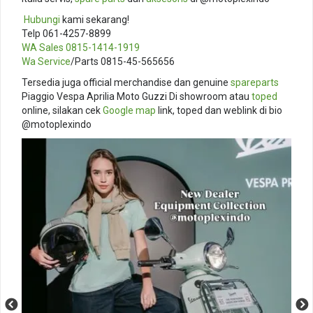
️
Hubungi
kami sekarang!
Telp 061-4257-8899
WA Sales
0815-1414-1919
Wa Service
/Parts 0815-45-565656
Tersedia juga official merchandise dan genuine
spareparts
Piaggio Vespa Aprilia Moto Guzzi Di showroom atau
toped
online, silakan cek
Google map
link, toped dan weblink di bio
@motoplexindo