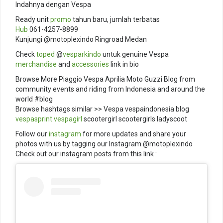
Indahnya dengan Vespa
Ready unit
promo
tahun baru, jumlah terbatas
Hub
061-4257-8899
Kunjungi @motoplexindo Ringroad Medan
Check
toped
@
vesparkindo
untuk genuine Vespa
merchandise
and
accessories
link in bio
Browse More Piaggio Vespa Aprilia Moto Guzzi Blog from
community events and riding from Indonesia and around the
world #blog
Browse hashtags similar >> Vespa vespaindonesia blog
vespasprint
vespagirl
scootergirl scootergirls ladyscoot
Follow our
instagram
for more updates and share your
photos with us by tagging our Instagram @motoplexindo
Check out our instagram posts from this link :