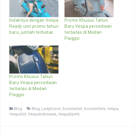
Indahnya dengan Vespa
Promo Khusus Tahun
Ready unit promo tahun
Baru Vespa persediaan
baru, jumlah terbatas
terbatas di Medan
Piaggio
Promo Khusus Tahun
Baru Vespa persediaan
terbatas di Medan
Piaggio
Blog
Blog
,
LadyScoot
,
ScooterGirl
,
ScooterGirls
,
Vespa
,
VespaGirl
,
VespaIndonesia
,
VespaSprint