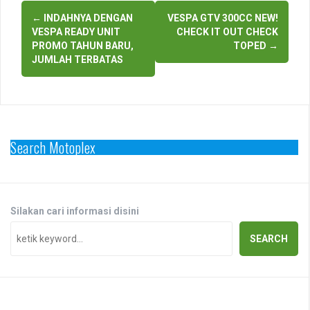
Post
←
INDAHNYA DENGAN
VESPA GTV 300CC NEW!
navigation
VESPA READY UNIT
CHECK IT OUT CHECK
PROMO TAHUN BARU,
TOPED
→
JUMLAH TERBATAS
Search Motoplex
Silakan cari informasi disini
SEARCH