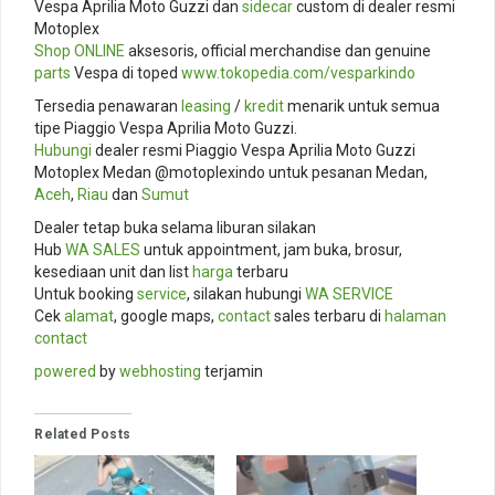
Vespa Aprilia Moto Guzzi dan
sidecar
custom di dealer resmi
Motoplex
Shop ONLINE
aksesoris, official merchandise dan genuine
parts
Vespa di toped
www.tokopedia.com/vesparkindo
Tersedia penawaran
leasing
/
kredit
menarik untuk semua
tipe Piaggio Vespa Aprilia Moto Guzzi.
Hubungi
dealer resmi Piaggio Vespa Aprilia Moto Guzzi
Motoplex Medan @motoplexindo untuk pesanan Medan,
Aceh
,
Riau
dan
Sumut
Dealer tetap buka selama liburan silakan
Hub
WA SALES
untuk appointment, jam buka, brosur,
kesediaan unit dan list
harga
terbaru
Untuk booking
service
, silakan hubungi
WA SERVICE
Cek
alamat
, google maps,
contact
sales terbaru di
halaman
contact
powered
by
webhosting
terjamin
Related Posts