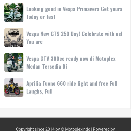
LX
Medan!
Looking
Looking good in Vespa Primavera Get yours
pink/lilac
•
good
today or test
Yuk
Mesin
in
test
Vespa
ride
Vespa
Vespa New GTS 250 Day! Celebrate with us!
Primavera
atau
New
You are
Get
bawa
GTS
yours
250
today
Vespa
Vespa GTV 300cc ready now di Motoplex
Day!
or
GTV
Medan Tersedia Di
Celebrate
test
300cc
with
ready
us!
Aprilia
Aprilia Tuono 660 ride light and free Full
now
You
Tuono
Laughs, Full
di
are
660
Motoplex
ride
Medan
light
Tersedia
and
Di
free
Copyright since 2014 by ©
Motoplexindo
| Powered by
Full