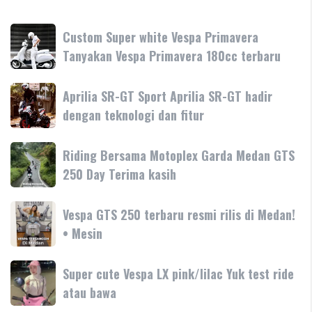
Custom
Custom Super white Vespa Primavera
Super
Tanyakan Vespa Primavera 180cc terbaru
white
Vespa
Aprilia
Aprilia SR-GT Sport Aprilia SR-GT hadir
Primavera
SR-
dengan teknologi dan fitur
Tanyakan
GT
Vespa
Sport
Primavera
Riding
Riding Bersama Motoplex Garda Medan GTS
Aprilia
180cc
Bersama
250 Day Terima kasih
SR-
terbaru
Motoplex
GT
Garda
hadir
Vespa
Vespa GTS 250 terbaru resmi rilis di Medan!
Medan
dengan
GTS
• Mesin
GTS
teknologi
250
250
dan
terbaru
Day
Super
Super cute Vespa LX pink/lilac Yuk test ride
fitur
resmi
Terima
cute
atau bawa
rilis
kasih
Vespa
di