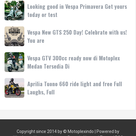
Medan!
Looking
Looking good in Vespa Primavera Get yours
pink/lilac
•
good
today or test
Yuk
Mesin
in
test
Vespa
ride
Vespa
Vespa New GTS 250 Day! Celebrate with us!
Primavera
atau
New
You are
Get
bawa
GTS
yours
250
today
Vespa
Vespa GTV 300cc ready now di Motoplex
Day!
or
GTV
Medan Tersedia Di
Celebrate
test
300cc
with
ready
us!
Aprilia
Aprilia Tuono 660 ride light and free Full
now
You
Tuono
Laughs, Full
di
are
660
Motoplex
ride
Medan
light
Tersedia
and
Di
free
Copyright since 2014 by ©
Motoplexindo
| Powered by
Full