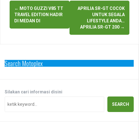
Post
←
MOTO GUZZI V85 TT
APRILIA SR-GT COCOK
navigation
TRAVEL EDITION HADIR
UNTUK SEGALA
DI MEDAN DI
LIFESTYLE ANDA…
APRILIA SR-GT 200
→
Search Motoplex
Silakan cari informasi disini
SEARCH