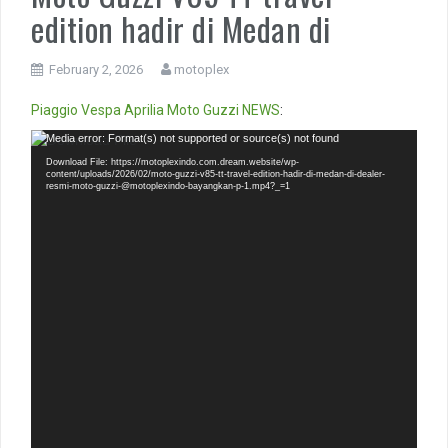
edition hadir di Medan di
February 2, 2026
motoplex
Piaggio
Vespa
Aprilia
Moto Guzzi
NEWS
:
Video
Media error: Format(s) not supported or source(s) not found
Player
Download File: https://motoplexindo.com.dream.website/wp-
content/uploads/2026/02/moto-guzzi-v85-tt-travel-edition-hadir-di-medan-di-dealer-
resmi-moto-guzzi-@motoplexindo-bayangkan-p-1.mp4?_=1