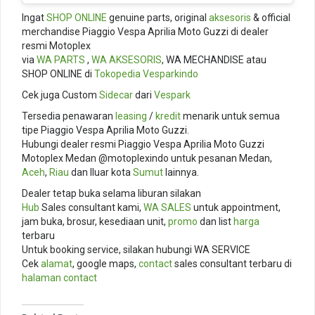
Ingat
SHOP ONLINE
genuine parts, original
aksesoris
& official
merchandise Piaggio Vespa Aprilia Moto Guzzi di dealer
resmi Motoplex
via
WA PARTS
,
WA AKSESORIS
, WA MECHANDISE atau
SHOP ONLINE di
Tokopedia
Vesparkindo
Cek juga Custom
Sidecar
dari
Vespark
Tersedia penawaran
leasing
/
kredit
menarik untuk semua
tipe Piaggio Vespa Aprilia Moto Guzzi.
Hubungi dealer resmi Piaggio Vespa Aprilia Moto Guzzi
Motoplex Medan @motoplexindo untuk pesanan Medan,
Aceh
,
Riau
dan lluar kota
Sumut
lainnya.
Dealer tetap buka selama liburan silakan
Hub
Sales consultant kami,
WA SALES
untuk appointment,
jam buka, brosur, kesediaan unit,
promo
dan list
harga
terbaru
Untuk booking service, silakan hubungi WA SERVICE
Cek
alamat
, google maps,
contact
sales consultant terbaru di
halaman contact