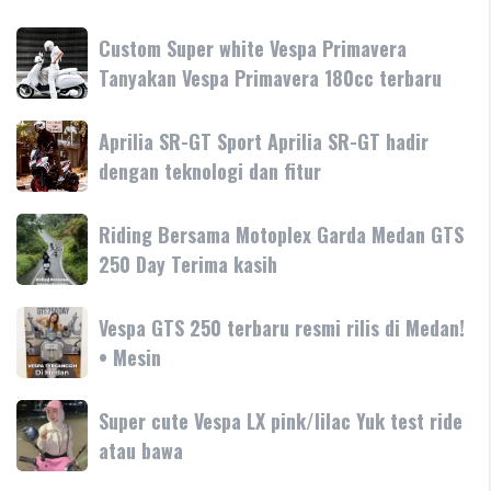
Custom
Custom Super white Vespa Primavera
Super
Tanyakan Vespa Primavera 180cc terbaru
white
Vespa
Aprilia
Aprilia SR-GT Sport Aprilia SR-GT hadir
Primavera
SR-
dengan teknologi dan fitur
Tanyakan
GT
Vespa
Sport
Primavera
Riding
Riding Bersama Motoplex Garda Medan GTS
Aprilia
180cc
Bersama
250 Day Terima kasih
SR-
terbaru
Motoplex
GT
Garda
hadir
Vespa
Vespa GTS 250 terbaru resmi rilis di Medan!
Medan
dengan
GTS
• Mesin
GTS
teknologi
250
250
dan
terbaru
Day
Super
Super cute Vespa LX pink/lilac Yuk test ride
fitur
resmi
Terima
cute
atau bawa
rilis
kasih
Vespa
di
LX