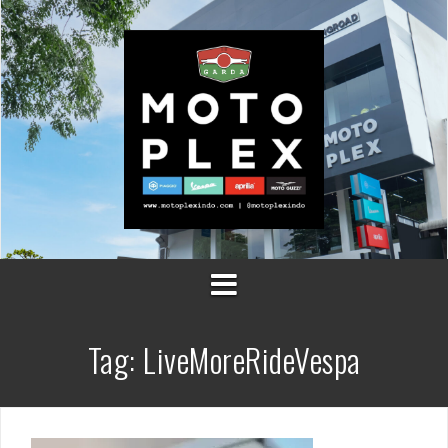
Skip
to
content
Tag:
LiveMoreRideVespa