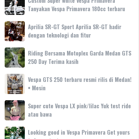
Custom Super white Vespa Primavera
Super
Tanyakan Vespa Primavera 180cc terbaru
white
Vespa
Aprilia
Aprilia SR-GT Sport Aprilia SR-GT hadir
Primavera
SR-
dengan teknologi dan fitur
Tanyakan
GT
Vespa
Sport
Primavera
Riding
Riding Bersama Motoplex Garda Medan GTS
Aprilia
180cc
Bersama
250 Day Terima kasih
SR-
terbaru
Motoplex
GT
Garda
hadir
Vespa
Vespa GTS 250 terbaru resmi rilis di Medan!
Medan
dengan
GTS
• Mesin
GTS
teknologi
250
250
dan
terbaru
Day
Super
Super cute Vespa LX pink/lilac Yuk test ride
fitur
resmi
Terima
cute
atau bawa
rilis
kasih
Vespa
di
LX
Medan!
Looking
Looking good in Vespa Primavera Get yours
pink/lilac
•
good