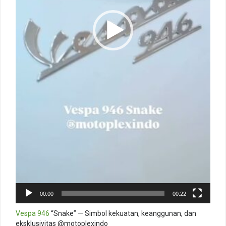
00:00
00:22
Vespa 946
“Snake” — Simbol kekuatan, keanggunan, dan
eksklusivitas @motoplexindo