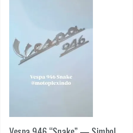
Vespa 946 “Snake” — Simbol