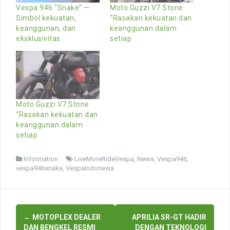
Vespa 946 “Snake” —
Moto Guzzi V7 Stone
Simbol kekuatan,
“Rasakan kekuatan dan
keanggunan, dan
keanggunan dalam
eksklusivitas
setiap
Moto Guzzi V7 Stone
“Rasakan kekuatan dan
keanggunan dalam
setiap
Information
LiveMoreRideVespa
,
News
,
Vespa946
,
vespa946snake
,
VespaIndonesia
Post
←
MOTOPLEX DEALER
APRILIA SR-GT HADIR
DAN BENGKEL RESMI
DENGAN TEKNOLOGI