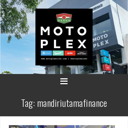
Skip
to
content
Tag:
mandiriutamafinance