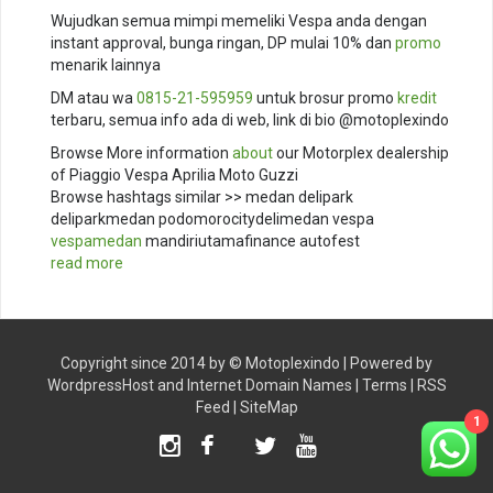
Wujudkan semua mimpi memeliki Vespa anda dengan
instant approval, bunga ringan, DP mulai 10% dan
promo
menarik lainnya
DM atau wa
0815-21-595959
untuk brosur promo
kredit
terbaru, semua info ada di web, link di bio @motoplexindo
Browse More information
about
our Motorplex dealership
of Piaggio Vespa Aprilia Moto Guzzi
Browse hashtags similar >> medan delipark
deliparkmedan podomorocitydelimedan vespa
vespamedan
mandiriutamafinance autofest
read more
Copyright since 2014 by ©
Motoplexindo
| Powered by
WordpressHost
and
Internet Domain Names
|
Terms
|
RSS
Feed
|
SiteMap
1
Instagram
Facebook
Twitter
Youtube
TikTok
X