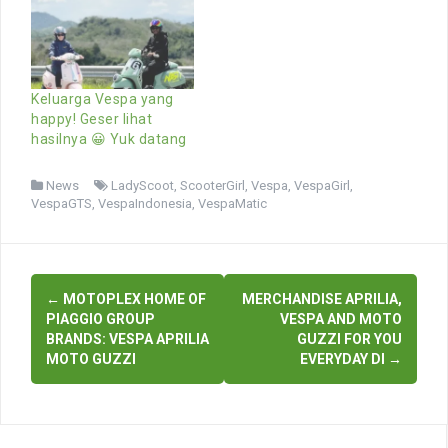
Keluarga Vespa yang
happy! Geser lihat
hasilnya 😀 Yuk datang
News
LadyScoot
,
ScooterGirl
,
Vespa
,
VespaGirl
,
VespaGTS
,
VespaIndonesia
,
VespaMatic
Post
←
MOTOPLEX HOME OF
MERCHANDISE APRILIA,
navigation
PIAGGIO GROUP
VESPA AND MOTO
BRANDS: VESPA APRILIA
GUZZI FOR YOU
MOTO GUZZI
EVERYDAY DI
→