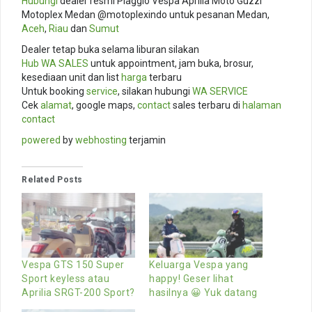
Hubungi
dealer resmi Piaggio Vespa Aprilia Moto Guzzi
Motoplex Medan @motoplexindo untuk pesanan Medan,
Aceh
,
Riau
dan
Sumut
Dealer tetap buka selama liburan silakan
Hub
WA SALES
untuk appointment, jam buka, brosur,
kesediaan unit dan list
harga
terbaru
Untuk booking
service
, silakan hubungi
WA SERVICE
Cek
alamat
, google maps,
contact
sales terbaru di
halaman
contact
powered
by
webhosting
terjamin
Related Posts
Vespa GTS 150 Super
Keluarga Vespa yang
Sport keyless atau
happy! Geser lihat
Aprilia SRGT-200 Sport?
hasilnya 😀 Yuk datang