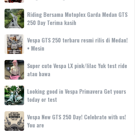
GT
Vespa
Sport
Primavera
Riding
Riding Bersama Motoplex Garda Medan GTS
Aprilia
180cc
Bersama
250 Day Terima kasih
SR-
terbaru
Motoplex
GT
Garda
hadir
Vespa
Vespa GTS 250 terbaru resmi rilis di Medan!
Medan
dengan
GTS
• Mesin
GTS
teknologi
250
250
dan
terbaru
Day
Super
Super cute Vespa LX pink/lilac Yuk test ride
fitur
resmi
Terima
cute
atau bawa
rilis
kasih
Vespa
di
LX
Medan!
Looking
Looking good in Vespa Primavera Get yours
pink/lilac
•
good
today or test
Yuk
Mesin
in
test
Vespa
ride
Vespa
Vespa New GTS 250 Day! Celebrate with us!
Primavera
atau
New
You are
Get
bawa
GTS
yours