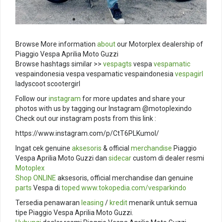
Browse More information
about
our Motorplex dealership of
Piaggio Vespa Aprilia Moto Guzzi
Browse hashtags similar >>
vespagts
vespa
vespamatic
vespaindonesia vespa vespamatic vespaindonesia
vespagirl
ladyscoot scootergirl
Follow our
instagram
for more updates and share your
photos with us by tagging our Instagram @motoplexindo
Check out our instagram posts from this link :
https://www.instagram.com/p/CtT6PLKumol/
Ingat cek genuine
aksesoris
& official
merchandise
Piaggio
Vespa Aprilia Moto Guzzi dan
sidecar
custom di dealer resmi
Motoplex
Shop ONLINE
aksesoris, official merchandise dan genuine
parts
Vespa di
toped
www.tokopedia.com/
vesparkindo
Tersedia penawaran
leasing
/
kredit
menarik untuk semua
tipe Piaggio Vespa Aprilia Moto Guzzi.