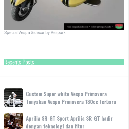
Special Vespa Sidecar by Vespark
Recents Posts
Custom
Custom Super white Vespa Primavera
Super
Tanyakan Vespa Primavera 180cc terbaru
white
Vespa
Aprilia
Aprilia SR-GT Sport Aprilia SR-GT hadir
Primavera
SR-
dengan teknologi dan fitur
Tanyakan