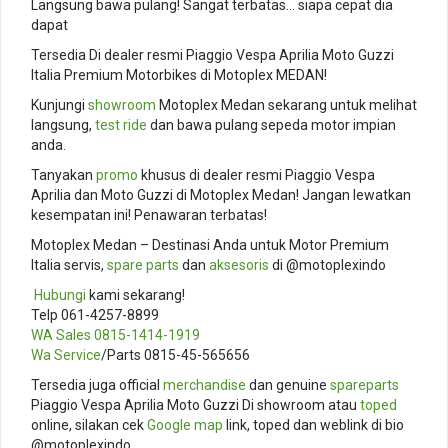
Langsung bawa pulang! Sangat terbatas… siapa cepat dia
dapat
Tersedia Di dealer resmi Piaggio Vespa Aprilia Moto Guzzi
Italia Premium Motorbikes di Motoplex MEDAN!
Kunjungi
showroom
Motoplex Medan sekarang untuk melihat
langsung,
test ride
dan bawa pulang sepeda motor impian
anda.
Tanyakan
promo
khusus di dealer resmi Piaggio Vespa
Aprilia dan Moto Guzzi di Motoplex Medan! Jangan lewatkan
kesempatan ini! Penawaran terbatas!
Motoplex Medan – Destinasi Anda untuk Motor Premium
Italia servis,
spare parts
dan
aksesoris
di @motoplexindo
️
Hubungi
kami sekarang!
Telp 061-4257-8899
WA Sales
0815-1414-1919
Wa Service
/Parts 0815-45-565656
Tersedia juga official
merchandise
dan genuine
spareparts
Piaggio Vespa Aprilia Moto Guzzi Di showroom atau
toped
online, silakan cek
Google map
link, toped dan weblink di bio
@motoplexindo