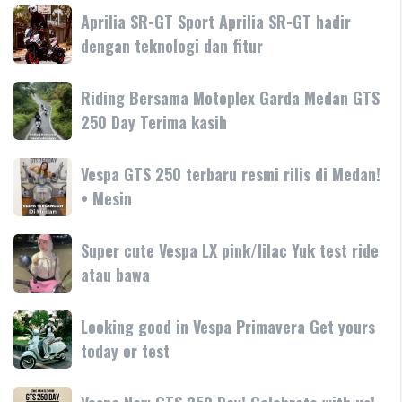
Vespa
Aprilia
Aprilia SR-GT Sport Aprilia SR-GT hadir
Primavera
SR-
dengan teknologi dan fitur
Tanyakan
GT
Vespa
Sport
Primavera
Riding
Riding Bersama Motoplex Garda Medan GTS
Aprilia
180cc
Bersama
250 Day Terima kasih
SR-
terbaru
Motoplex
GT
Garda
hadir
Vespa
Vespa GTS 250 terbaru resmi rilis di Medan!
Medan
dengan
GTS
• Mesin
GTS
teknologi
250
250
dan
terbaru
Day
Super
Super cute Vespa LX pink/lilac Yuk test ride
fitur
resmi
Terima
cute
atau bawa
rilis
kasih
Vespa
di
LX
Medan!
Looking
Looking good in Vespa Primavera Get yours
pink/lilac
•
good
today or test
Yuk
Mesin
in
test
Vespa
ride
Vespa