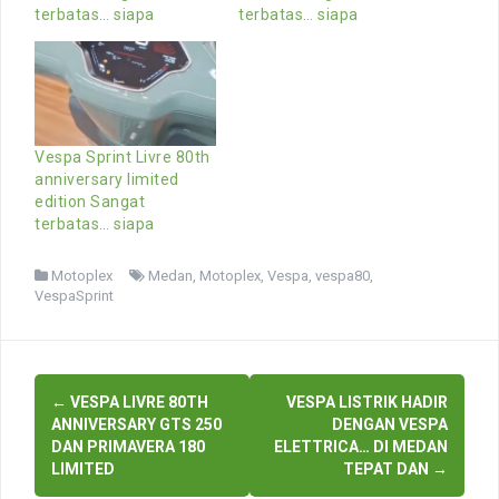
terbatas… siapa
terbatas… siapa
Vespa Sprint Livre 80th
anniversary limited
edition Sangat
terbatas… siapa
Motoplex
Medan
,
Motoplex
,
Vespa
,
vespa80
,
VespaSprint
Post
←
VESPA LIVRE 80TH
VESPA LISTRIK HADIR
navigation
ANNIVERSARY GTS 250
DENGAN VESPA
DAN PRIMAVERA 180
ELETTRICA… DI MEDAN
LIMITED
TEPAT DAN
→