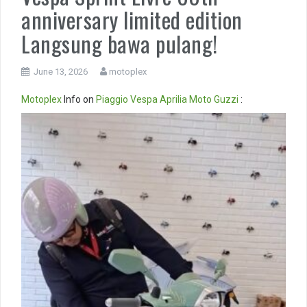
anniversary limited edition
Langsung bawa pulang!
June 13, 2026
motoplex
Motoplex
Info on
Piaggio
Vespa
Aprilia
Moto Guzzi
:
Video
Player