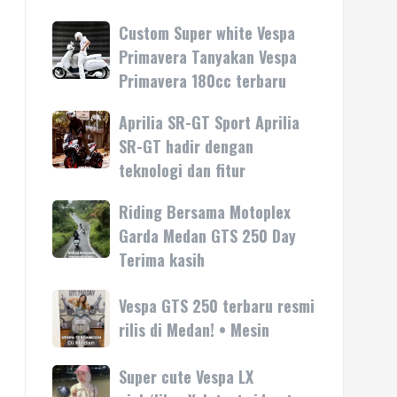
Custom Super white Vespa
Custom
Super
Primavera Tanyakan Vespa
white
Primavera 180cc terbaru
Vespa
Primavera
Aprilia SR-GT Sport Aprilia
Aprilia
Tanyakan
SR-
SR-GT hadir dengan
Vespa
GT
teknologi dan fitur
Primavera
Sport
180cc
Aprilia
Riding Bersama Motoplex
Riding
terbaru
SR-
Bersama
Garda Medan GTS 250 Day
GT
Motoplex
Terima kasih
hadir
Garda
dengan
Medan
Vespa
Vespa GTS 250 terbaru resmi
teknologi
GTS
GTS
rilis di Medan! • Mesin
dan
250
250
fitur
Day
terbaru
Super cute Vespa LX
Super
Terima
resmi
cute