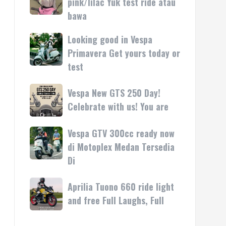
pink/lilac Yuk test ride atau
kasih
rilis
Vespa
bawa
di
LX
Medan!
pink/lilac
Looking good in Vespa
Looking
•
Yuk
good
Primavera Get yours today or
Mesin
test
in
test
ride
Vespa
atau
Primavera
Vespa
Vespa New GTS 250 Day!
bawa
Get
New
Celebrate with us! You are
yours
GTS
today
250
Vespa GTV 300cc ready now
Vespa
or
Day!
GTV
di Motoplex Medan Tersedia
test
Celebrate
300cc
Di
with
ready
us!
now
Aprilia
Aprilia Tuono 660 ride light
You
di
Tuono
are
and free Full Laughs, Full
Motoplex
660
Medan
ride