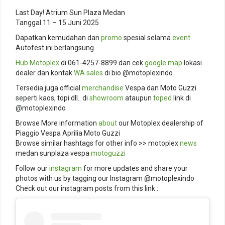
Last Day! Atrium Sun Plaza Medan
Tanggal 11 – 15 Juni 2025
Dapatkan kemudahan dan
promo
spesial selama
event
Autofest ini berlangsung.
Hub
Motoplex
di 061-4257-8899 dan cek
google map
lokasi
dealer dan kontak
WA sales
di bio @motoplexindo
Tersedia juga official
merchandise
Vespa dan Moto Guzzi
seperti kaos, topi dll.. di
showroom
ataupun
toped
link di
@motoplexindo
Browse More information
about
our Motoplex dealership of
Piaggio Vespa Aprilia Moto Guzzi
Browse similar hashtags for other info >> motoplex
news
medan sunplaza vespa
motoguzzi
Follow our
instagram
for more updates and share your
photos with us by tagging our Instagram @motoplexindo
Check out our instagram posts from this link :