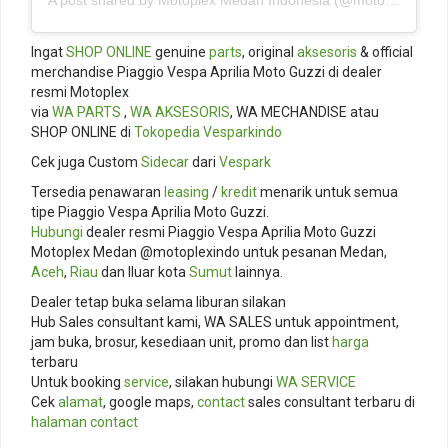
A post shared by Motoplex Medan Indonesia (@motoplexindo)
Ingat
SHOP ONLINE
genuine
parts
, original
aksesoris
& official
merchandise Piaggio Vespa Aprilia Moto Guzzi di dealer
resmi Motoplex
via
WA PARTS
,
WA AKSESORIS
, WA MECHANDISE atau
SHOP ONLINE di
Tokopedia
Vesparkindo
Cek juga Custom
Sidecar
dari
Vespark
Tersedia penawaran
leasing
/
kredit
menarik untuk semua
tipe Piaggio Vespa Aprilia Moto Guzzi.
Hubungi
dealer resmi Piaggio Vespa Aprilia Moto Guzzi
Motoplex Medan @motoplexindo untuk pesanan Medan,
Aceh
,
Riau
dan lluar kota
Sumut
lainnya.
Dealer tetap buka selama liburan silakan
Hub Sales consultant kami, WA SALES untuk appointment,
jam buka, brosur, kesediaan unit, promo dan list
harga
terbaru
Untuk booking
service
, silakan hubungi
WA SERVICE
Cek
alamat
, google maps,
contact
sales consultant terbaru di
halaman contact