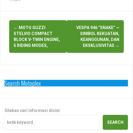
Post
←
MOTO GUZZI
VESPA 946 “SNAKE” —
navigation
STELVIO COMPACT
SIMBOL KEKUATAN,
BLOCK V-TWIN ENGINE,
KEANGGUNAN, DAN
5 RIDING MODES,
EKSKLUSIVITAS
→
Search Motoplex
Silakan cari informasi disini
SEARCH