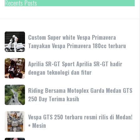
Recents Posts
Custom
Custom Super white Vespa Primavera
Super
Tanyakan Vespa Primavera 180cc terbaru
white
Vespa
Aprilia
Aprilia SR-GT Sport Aprilia SR-GT hadir
Primavera
SR-
dengan teknologi dan fitur
Tanyakan
GT
Vespa
Sport
Primavera
Riding
Riding Bersama Motoplex Garda Medan GTS
Aprilia
180cc
Bersama
250 Day Terima kasih
SR-
terbaru
Motoplex
GT
Garda
hadir
Vespa
Vespa GTS 250 terbaru resmi rilis di Medan!
Medan
dengan
GTS
• Mesin
GTS
teknologi
250
250
dan
terbaru