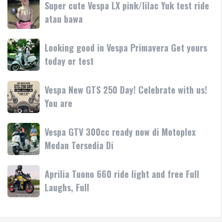
Day
Super
Super cute Vespa LX pink/lilac Yuk test ride
fitur
resmi
Terima
cute
atau bawa
rilis
kasih
Vespa
di
LX
Medan!
Looking
Looking good in Vespa Primavera Get yours
pink/lilac
•
good
today or test
Yuk
Mesin
in
test
Vespa
ride
Vespa
Vespa New GTS 250 Day! Celebrate with us!
Primavera
atau
New
You are
Get
bawa
GTS
yours
250
today
Vespa
Vespa GTV 300cc ready now di Motoplex
Day!
or
GTV
Medan Tersedia Di
Celebrate
test
300cc
with
ready
us!
Aprilia
Aprilia Tuono 660 ride light and free Full
now
You
Tuono
Laughs, Full
di
are
660
Motoplex
ride
Medan
light