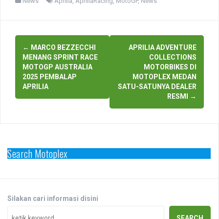
News
Aprilia
,
ApriliaRacing
,
MotoGP
,
News
Post
←
MARCO BEZZECCHI
APRILIA ADVENTURE
navigation
MENANG SPRINT RACE
COLLECTIONS
MOTOGP AUSTRALIA
MOTORBIKES DI
2025 PEMBALAP
MOTOPLEX MEDAN
APRILIA
SATU-SATUNYA DEALER
RESMI
→
Search Motoplex
Silakan cari informasi disini
SEARCH