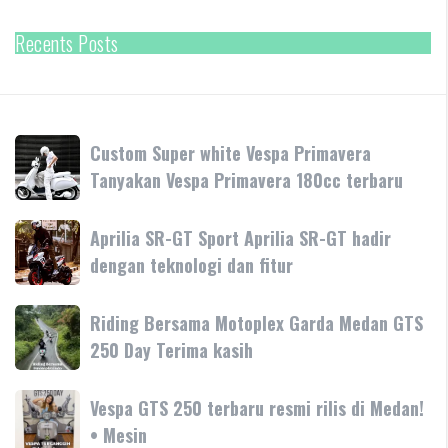
Recents Posts
Custom
Custom Super white Vespa Primavera
Super
Tanyakan Vespa Primavera 180cc terbaru
white
Vespa
Aprilia
Aprilia SR-GT Sport Aprilia SR-GT hadir
Primavera
SR-
dengan teknologi dan fitur
Tanyakan
GT
Vespa
Sport
Primavera
Riding
Riding Bersama Motoplex Garda Medan GTS
Aprilia
180cc
Bersama
250 Day Terima kasih
SR-
terbaru
Motoplex
GT
Garda
hadir
Vespa
Vespa GTS 250 terbaru resmi rilis di Medan!
Medan
dengan
GTS
• Mesin
GTS
teknologi