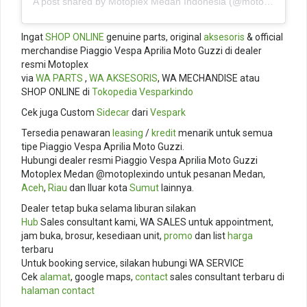
A post shared by Motoplex Medan Indonesia (@motoplexindo)
Ingat
SHOP ONLINE
genuine parts, original
aksesoris
& official
merchandise Piaggio Vespa Aprilia Moto Guzzi di dealer
resmi Motoplex
via
WA PARTS
,
WA AKSESORIS
, WA MECHANDISE atau
SHOP ONLINE di
Tokopedia
Vesparkindo
Cek juga Custom
Sidecar
dari
Vespark
Tersedia penawaran
leasing
/
kredit
menarik untuk semua
tipe Piaggio Vespa Aprilia Moto Guzzi.
Hubungi dealer resmi Piaggio Vespa Aprilia Moto Guzzi
Motoplex Medan @motoplexindo untuk pesanan Medan,
Aceh
,
Riau
dan lluar kota
Sumut
lainnya.
Dealer tetap buka selama liburan silakan
Hub
Sales consultant kami, WA SALES untuk appointment,
jam buka, brosur, kesediaan unit,
promo
dan list
harga
terbaru
Untuk booking service, silakan hubungi WA SERVICE
Cek
alamat
, google maps,
contact
sales consultant terbaru di
halaman contact