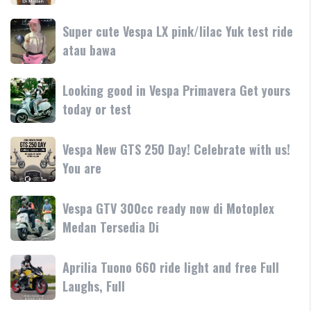
250
250
dan
terbaru
Day
Super
Super cute Vespa LX pink/lilac Yuk test ride
fitur
resmi
Terima
cute
atau bawa
rilis
kasih
Vespa
di
LX
Medan!
Looking
Looking good in Vespa Primavera Get yours
pink/lilac
•
good
today or test
Yuk
Mesin
in
test
Vespa
ride
Vespa
Vespa New GTS 250 Day! Celebrate with us!
Primavera
atau
New
You are
Get
bawa
GTS
yours
250
today
Vespa
Vespa GTV 300cc ready now di Motoplex
Day!
or
GTV
Medan Tersedia Di
Celebrate
test
300cc
with
ready
us!
Aprilia
Aprilia Tuono 660 ride light and free Full
now
You
Tuono
Laughs, Full
di
are
660
Motoplex