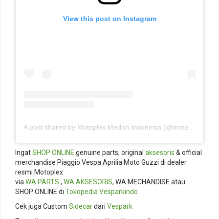
View this post on Instagram
A post shared by Motoplex Medan Indonesia (@motoplexindo)
Ingat
SHOP ONLINE
genuine parts, original
aksesoris
& official
merchandise Piaggio Vespa Aprilia Moto Guzzi di dealer
resmi Motoplex
via
WA PARTS
,
WA AKSESORIS
, WA MECHANDISE atau
SHOP ONLINE di
Tokopedia
Vesparkindo
Cek juga Custom
Sidecar
dari
Vespark