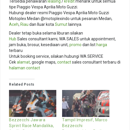
Tersedia penawaran
leasing
/
kredit
menarik untuk semua
tipe Piaggio Vespa Aprilia Moto Guzzi.
Hubungi dealer resmi Piaggio Vespa Aprilia Moto Guzzi
Motoplex Medan @motoplexindo untuk pesanan Medan,
Aceh
,
Riau
dan lluar kota
Sumut
lainnya.
Dealer tetap buka selama liburan silakan
Hub
Sales consultant kami, WA SALES untuk appointment,
jam buka, brosur, kesediaan unit,
promo
dan list
harga
terbaru
Untuk booking service, silakan hubungi WA SERVICE
Cek
alamat
, google maps,
contact
sales consultant terbaru di
halaman contact
Related Posts
Bezzecchi Jawara
Tampil Impresif, Marco
Sprint Race Mandalika,
Bezzecchi