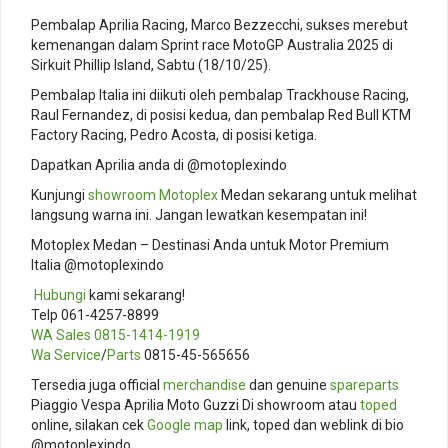
Pembalap Aprilia Racing, Marco Bezzecchi, sukses merebut
kemenangan dalam Sprint race MotoGP Australia 2025 di
Sirkuit Phillip Island, Sabtu (18/10/25).
Pembalap Italia ini diikuti oleh pembalap Trackhouse Racing,
Raul Fernandez, di posisi kedua, dan pembalap Red Bull KTM
Factory Racing, Pedro Acosta, di posisi ketiga.
Dapatkan Aprilia anda di @motoplexindo
Kunjungi
showroom
Motoplex
Medan sekarang untuk melihat
langsung warna ini. Jangan lewatkan kesempatan ini!
Motoplex Medan – Destinasi Anda untuk Motor Premium
Italia @motoplexindo
️
Hubungi
kami sekarang!
Telp 061-4257-8899
WA Sales
0815-1414-1919
Wa Service
/
Parts
0815-45-565656
Tersedia juga official
merchandise
dan genuine
spareparts
Piaggio Vespa Aprilia Moto Guzzi Di showroom atau
toped
online, silakan cek
Google map
link, toped dan weblink di bio
@motoplexindo