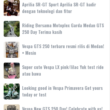
Aprilia
Aprilia SR-GT Sport Aprilia SR-GT hadir
Primavera
SR-
dengan teknologi dan fitur
Tanyakan
GT
Vespa
Sport
Primavera
Riding
Riding Bersama Motoplex Garda Medan GTS
Aprilia
180cc
Bersama
250 Day Terima kasih
SR-
terbaru
Motoplex
GT
Garda
hadir
Vespa
Vespa GTS 250 terbaru resmi rilis di Medan!
Medan
dengan
GTS
• Mesin
GTS
teknologi
250
250
dan
terbaru
Day
Super
Super cute Vespa LX pink/lilac Yuk test ride
fitur
resmi
Terima
cute
atau bawa
rilis
kasih
Vespa
di
LX
Medan!
Looking
Looking good in Vespa Primavera Get yours
pink/lilac
•
good
today or test
Yuk
Mesin
in
test
Vespa
ride
Vespa
Vespa New GTS 250 Day! Celebrate with us!
Primavera