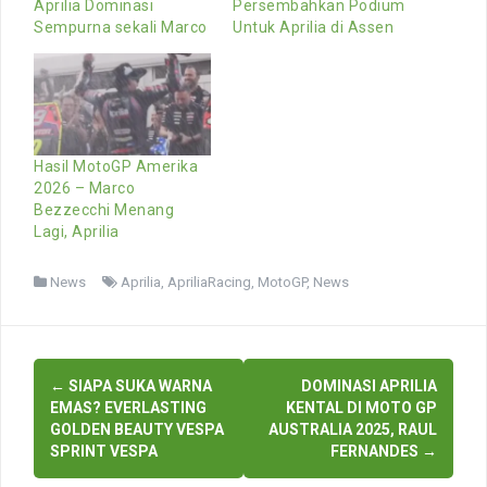
Aprilia Dominasi
Persembahkan Podium
Sempurna sekali Marco
Untuk Aprilia di Assen
Hasil MotoGP Amerika
2026 – Marco
Bezzecchi Menang
Lagi, Aprilia
News
Aprilia
,
ApriliaRacing
,
MotoGP
,
News
Post
←
SIAPA SUKA WARNA
DOMINASI APRILIA
navigation
EMAS? EVERLASTING
KENTAL DI MOTO GP
GOLDEN BEAUTY VESPA
AUSTRALIA 2025, RAUL
SPRINT VESPA
FERNANDES
→