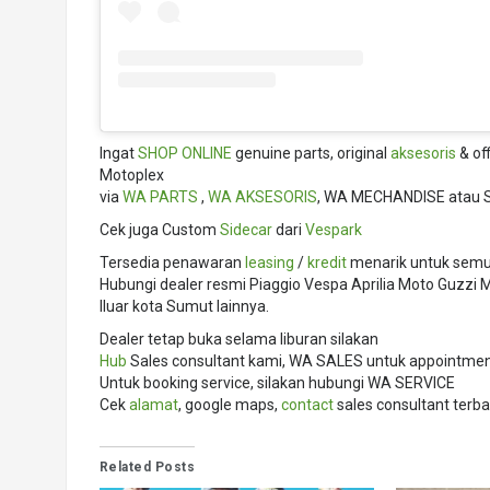
Ingat
SHOP ONLINE
genuine parts, original
aksesoris
& of
Motoplex
via
WA PARTS
,
WA AKSESORIS
, WA MECHANDISE atau 
Cek juga Custom
Sidecar
dari
Vespark
Tersedia penawaran
leasing
/
kredit
menarik untuk semua
Hubungi dealer resmi Piaggio Vespa Aprilia Moto Guzz
lluar kota Sumut lainnya.
Dealer tetap buka selama liburan silakan
Hub
Sales consultant kami, WA SALES untuk appointment,
Untuk booking service, silakan hubungi WA SERVICE
Cek
alamat
, google maps,
contact
sales consultant terba
Related Posts