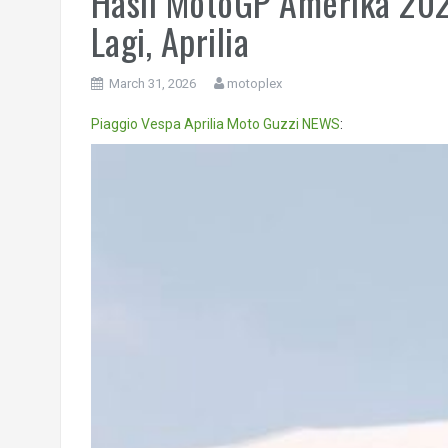
Hasil MotoGP Amerika 20
Lagi, Aprilia
March 31, 2026
motoplex
Piaggio
Vespa
Aprilia
Moto Guzzi
NEWS
:
Video
Player