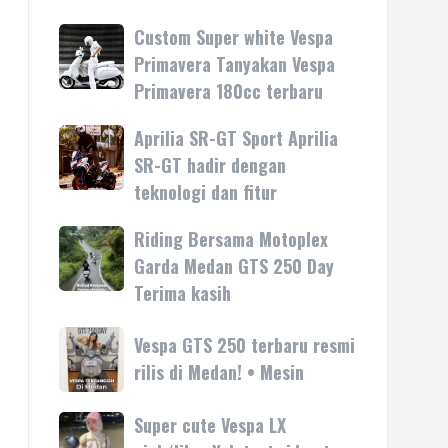
Custom Super white Vespa
Custom
Super
Primavera Tanyakan Vespa
white
Primavera 180cc terbaru
Vespa
Primavera
Aprilia SR-GT Sport Aprilia
Aprilia
Tanyakan
SR-
SR-GT hadir dengan
Vespa
GT
teknologi dan fitur
Primavera
Sport
180cc
Aprilia
Riding Bersama Motoplex
Riding
terbaru
SR-
Bersama
Garda Medan GTS 250 Day
GT
Motoplex
Terima kasih
hadir
Garda
dengan
Medan
Vespa
Vespa GTS 250 terbaru resmi
teknologi
GTS
GTS
rilis di Medan! • Mesin
dan
250
250
fitur
Day
terbaru
Super cute Vespa LX
Super
Terima
resmi
cute