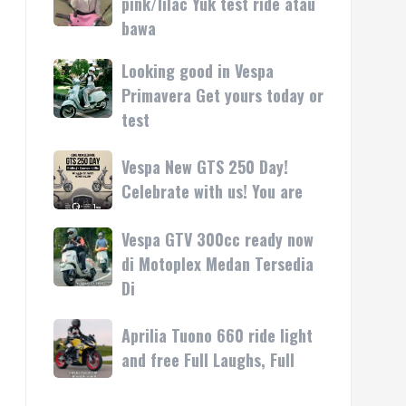
pink/lilac Yuk test ride atau
kasih
rilis
Vespa
bawa
di
LX
Medan!
pink/lilac
Looking good in Vespa
Looking
•
Yuk
good
Primavera Get yours today or
Mesin
test
in
test
ride
Vespa
atau
Primavera
Vespa
Vespa New GTS 250 Day!
bawa
Get
New
Celebrate with us! You are
yours
GTS
today
250
Vespa GTV 300cc ready now
Vespa
or
Day!
GTV
di Motoplex Medan Tersedia
test
Celebrate
300cc
Di
with
ready
us!
now
Aprilia
Aprilia Tuono 660 ride light
You
di
Tuono
are
and free Full Laughs, Full
Motoplex
660
Medan
ride