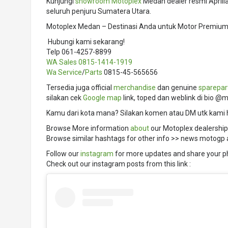
Kunjungi
showroom
Motoplex
Medan dealer resmi Aprili
seluruh penjuru Sumatera Utara.
Motoplex Medan – Destinasi Anda untuk Motor Premium 
️ Hubungi kami sekarang!
Telp 061-4257-8899
WA Sales
0815-1414-1919
Wa Service
/
Parts
0815-45-565656
Tersedia juga official
merchandise
dan genuine
sparepar
silakan cek
Google map
link, toped dan weblink di bio @
Kamu dari kota mana? Silakan komen atau DM utk kami 
Browse More information
about
our Motoplex dealership
Browse similar hashtags for other info >> news motogp apr
Follow our
instagram
for more updates and share your p
Check out our instagram posts from this link :