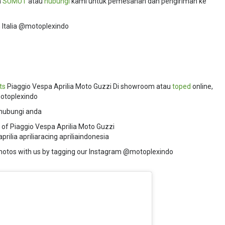
a
SUMUT
atau
hubungi
kami untuk pemesanan dan pengiriman ke
Italia @motoplexindo
ts
Piaggio Vespa Aprilia Moto Guzzi Di showroom atau
toped
online,
motoplexindo
hubungi anda
 of Piaggio Vespa Aprilia Moto Guzzi
ilia apriliaracing apriliaindonesia
hotos with us by tagging our Instagram @motoplexindo