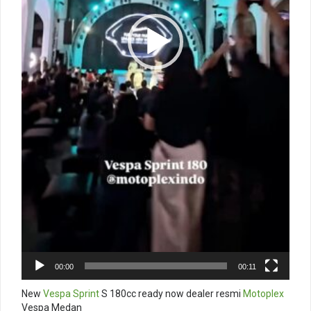
00:00
00:11
New
Vespa Sprint
S 180cc ready now dealer resmi
Motoplex
Vespa Medan