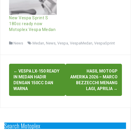
New Vespa Sprint S
180cc ready now
Motoplex Vespa Medan
News
Medan
,
News
,
Vespa
,
VespaMedan
,
VespaSprint
Post
←
VESPA LX-150 READY
HASIL MOTOGP
navigation
IN MEDAN HADIR
AMERIKA 2026 – MARCO
DENGAN 150CC DAN
BEZZECCHI MENANG
WARNA
LAGI, APRILIA
→
Search Motoplex