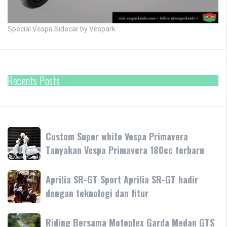
Special Vespa Sidecar by Vespark
Recents Posts
Custom
Custom Super white Vespa Primavera
Super
Tanyakan Vespa Primavera 180cc terbaru
white
Vespa
Aprilia
Aprilia SR-GT Sport Aprilia SR-GT hadir
Primavera
SR-
dengan teknologi dan fitur
Tanyakan
GT
Vespa
Sport
Primavera
Riding
Riding Bersama Motoplex Garda Medan GTS
Aprilia