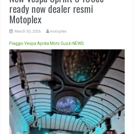
ready now dealer resmi
Motoplex
March 30, 2026
motoplex
Piaggio
Vespa
Aprilia
Moto Guzzi
NEWS
:
Video
Player