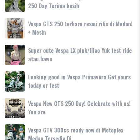
180cc
Bersama
250 Day Terima kasih
SR-
terbaru
Motoplex
GT
Garda
hadir
Vespa
Vespa GTS 250 terbaru resmi rilis di Medan!
Medan
dengan
GTS
• Mesin
GTS
teknologi
250
250
dan
terbaru
Day
Super
Super cute Vespa LX pink/lilac Yuk test ride
fitur
resmi
Terima
cute
atau bawa
rilis
kasih
Vespa
di
LX
Medan!
Looking
Looking good in Vespa Primavera Get yours
pink/lilac
•
good
today or test
Yuk
Mesin
in
test
Vespa
ride
Vespa
Vespa New GTS 250 Day! Celebrate with us!
Primavera
atau
New
You are
Get
bawa
GTS
yours
250
today
Vespa
Vespa GTV 300cc ready now di Motoplex
Day!
or
GTV
Medan Tersedia Di
Celebrate