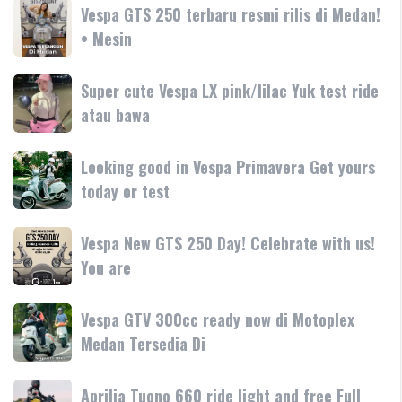
hadir
Vespa
Vespa GTS 250 terbaru resmi rilis di Medan!
Medan
dengan
GTS
• Mesin
GTS
teknologi
250
250
dan
terbaru
Day
Super
Super cute Vespa LX pink/lilac Yuk test ride
fitur
resmi
Terima
cute
atau bawa
rilis
kasih
Vespa
di
LX
Medan!
Looking
Looking good in Vespa Primavera Get yours
pink/lilac
•
good
today or test
Yuk
Mesin
in
test
Vespa
ride
Vespa
Vespa New GTS 250 Day! Celebrate with us!
Primavera
atau
New
You are
Get
bawa
GTS
yours
250
today
Vespa
Vespa GTV 300cc ready now di Motoplex
Day!
or
GTV
Medan Tersedia Di
Celebrate
test
300cc
with
ready
us!
Aprilia
Aprilia Tuono 660 ride light and free Full
now