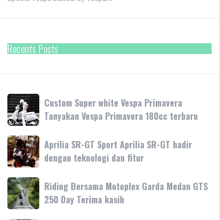
Recents Posts
Custom
Custom Super white Vespa Primavera
Super
Tanyakan Vespa Primavera 180cc terbaru
white
Vespa
Aprilia
Aprilia SR-GT Sport Aprilia SR-GT hadir
Primavera
SR-
dengan teknologi dan fitur
Tanyakan
GT
Vespa
Sport
Primavera
Riding
Riding Bersama Motoplex Garda Medan GTS
Aprilia
180cc
Bersama
250 Day Terima kasih
SR-
terbaru
Motoplex
GT
Garda