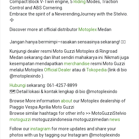
Compact Block V-Twin engine, 5
Riding
Modes, Traction
Control and ABS Cornering. ⁣
Embrace the spirit of a NeverendingJourney with the Stelvio.
🦅⁣
Discover more at official distributor
Motoplex
Medan
Jangan hanya bermimpi—rasakan sensasinya sekarang! 🚴‍♂️
Kunjungi dealer resmi Moto Guzzi Motoplex di Ringroad
Medan sekarang dan lihat sendiri mahakarya ini. Nikmati juga
kesempatan mendapatkan
merchandise
resmi Moto Guzzi
melalui Motoplex
Official Dealer
atau di
Tokopedia
(link di bio
@motoplexindo ).
Hubungi
sekarang: 061-4257-8899
🗺️ Detail lokasi & kontak lengkap di bio @motoplexindo
Browse More information
about
our Motoplex dealership of
Piaggio Vespa Aprilia Moto Guzzi
Browse similar hashtags for other info >> MotoGuzziStelvio
motoguzzi
motoguzziindonesia motoguzzimedan
news
Follow our
instagram
for more updates and share your
photos with us by tagging our Instagram @motoplexindo