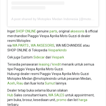
A post shared by Motoplex Medan Indonesia (@motoplexindo)
Ingat
SHOP ONLINE
genuine
parts
, original
aksesoris
& official
merchandise Piaggio Vespa Aprilia Moto Guzzi di dealer
resmi Motoplex
via
WA PARTS
,
WA AKSESORIS
, WA MECHANDISE atau
SHOP ONLINE di Tokopedia
Vesparkindo
Cek juga Custom
Sidecar
dari
Vespark
Tersedia penawaran
leasing
/
kredit
menarik untuk semua
tipe Piaggio Vespa Aprilia Moto Guzzi.
Hubungi dealer resmi Piaggio Vespa Aprilia Moto Guzzi
Motoplex Medan @motoplexindo untuk pesanan Medan,
Aceh
,
Riau
dan lluar kota
Sumut
lainnya.
Dealer tetap buka selama liburan silakan
Hub
Sales consultant kami,
WA SALES
untuk appointment,
jam buka, brosur, kesediaan unit,
promo
dan list
harga
terbaru