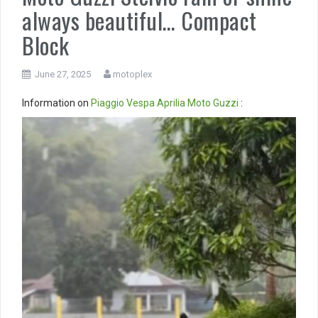
always beautiful… Compact
Block
June 27, 2025
motoplex
Information on
Piaggio
Vespa
Aprilia
Moto Guzzi
:
Video
Player