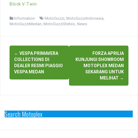
Block V-Twin
Information
MotoGuzzi
,
MotoGuzziIndonesia
,
MotoGuzziMedan
,
MotoGuzziStelvio
,
News
Post
←
VESPA PRIMAVERA
FORZA APRILIA
navigation
COLLECTIONS DI
KUNJUNGI SHOWROOM
DEALER RESMI PIAGGIO
MOTOPLEX MEDAN
VESPA MEDAN
SEKARANG UNTUK
MELIHAT
→
Search Motoplex