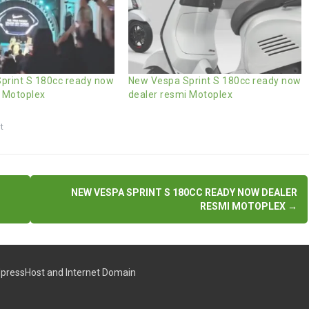
print S 180cc ready now
New Vespa Sprint S 180cc ready now
i Motoplex
dealer resmi Motoplex
t
NEW VESPA SPRINT S 180CC READY NOW DEALER
RESMI MOTOPLEX
→
pressHost
and
Internet Domain