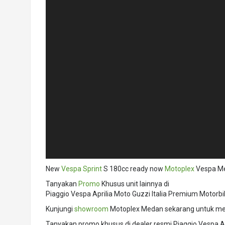
New
Vespa Sprint
S 180cc ready now
Motoplex
Vespa M
Tanyakan
Promo
Khusus unit lainnya di
Piaggio Vespa Aprilia Moto Guzzi Italia Premium Motorb
Kunjungi
showroom
Motoplex Medan sekarang untuk mel
Tanyakan promo khusus di dealer resmi Piaggio Vespa A