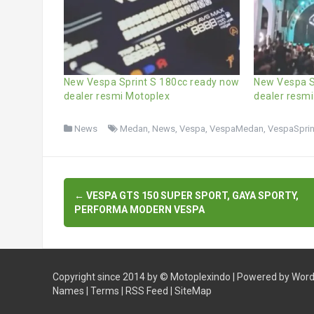
New Vespa Sprint S 180cc ready now
New Vespa S
dealer resmi Motoplex
dealer resm
News
Medan
,
News
,
Vespa
,
VespaMedan
,
VespaSprin
Post
←
VESPA GTS 150 SUPER SPORT, GAYA SPORTY,
navigation
PERFORMA MODERN VESPA
Copyright since 2014 by ©
Motoplexindo
| Powered by
Word
Names
|
Terms
|
RSS Feed
|
SiteMap