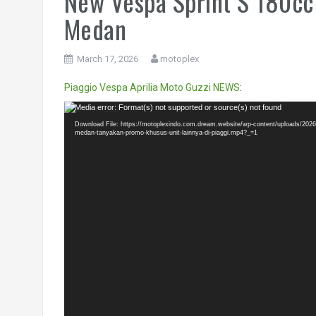
New Vespa Sprint S 180cc
Medan
March 17, 2026
motoplex
Piaggio
Vespa
Aprilia
Moto Guzzi
NEWS
:
Video
Media error: Format(s) not supported or source(s) not found
Player
Download File: https://motoplexindo.com.dream.website/wp-content/uploads/202
medan-tanyakan-promo-khusus-unit-lainnya-di-piaggi.mp4?_=1