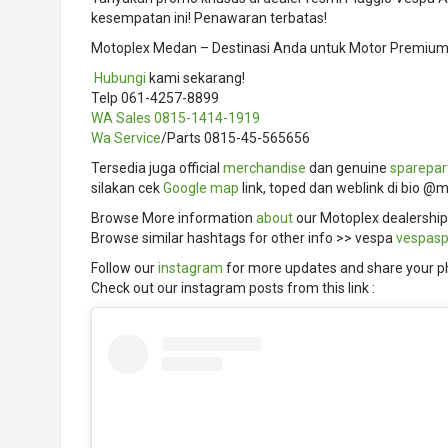
kesempatan ini! Penawaran terbatas!
Motoplex Medan – Destinasi Anda untuk Motor Premium I
️
Hubungi
kami sekarang!
Telp 061-4257-8899
WA Sales
0815-1414-1919
Wa Service
/Parts 0815-45-565656
Tersedia juga official
merchandise
dan genuine
sparepar
silakan cek
Google map
link, toped dan weblink di bio @
Browse More information
about
our Motoplex dealership
Browse similar hashtags for other info >> vespa
vespasp
Follow our
instagram
for more updates and share your p
Check out our instagram posts from this link :