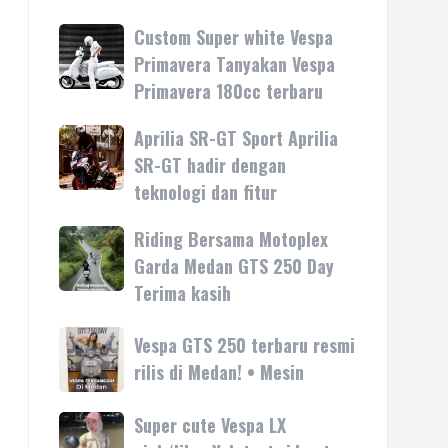
Custom Super white Vespa
Custom
Super
Primavera Tanyakan Vespa
white
Primavera 180cc terbaru
Vespa
Primavera
Aprilia SR-GT Sport Aprilia
Aprilia
Tanyakan
SR-
SR-GT hadir dengan
Vespa
GT
teknologi dan fitur
Primavera
Sport
180cc
Aprilia
Riding Bersama Motoplex
Riding
terbaru
SR-
Bersama
Garda Medan GTS 250 Day
GT
Motoplex
Terima kasih
hadir
Garda
dengan
Medan
Vespa
Vespa GTS 250 terbaru resmi
teknologi
GTS
GTS
rilis di Medan! • Mesin
dan
250
250
fitur
Day
terbaru
Super cute Vespa LX
Super
Terima
resmi
cute