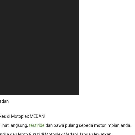
edan
ikes di Motoplex MEDAN!
ihat langsung,
test ride
dan bawa pulang sepeda motor impian anda.
prilia dan Moto Guzzi di Motoplex Medan! Jangan lewatkan