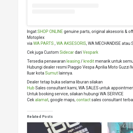
Ingat
SHOP ONLINE
genuine parts, original aksesoris & o
Motoplex
via
WA PARTS
,
WA AKSESORIS
, WA MECHANDISE atau 
Cek juga Custom
Sidecar
dari
Vespark
Tersedia penawaran
leasing
/
kredit
menarik untuk semua
Hubungi dealer resmi Piaggio Vespa Aprilia Moto Guzz
lluar kota
Sumut
lainnya.
Dealer tetap buka selama liburan silakan
Hub
Sales consultant kami, WA SALES untuk appointment,
Untuk booking service, silakan hubungi WA SERVICE
Cek
alamat
, google maps,
contact
sales consultant terba
Related Posts