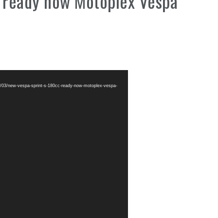
 ready now Motoplex Vespa
6/03/new-vespa-sprint-s-180cc-ready-now-motoplex-vespa-