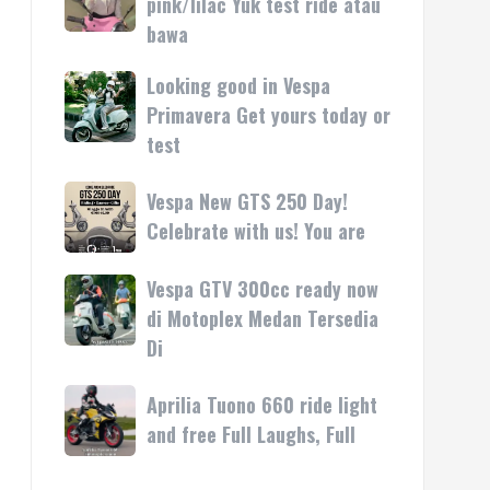
pink/lilac Yuk test ride atau
kasih
rilis
Vespa
bawa
di
LX
Medan!
pink/lilac
Looking good in Vespa
Looking
•
Yuk
good
Primavera Get yours today or
Mesin
test
in
test
ride
Vespa
atau
Primavera
Vespa
Vespa New GTS 250 Day!
bawa
Get
New
Celebrate with us! You are
yours
GTS
today
250
Vespa GTV 300cc ready now
Vespa
or
Day!
GTV
di Motoplex Medan Tersedia
test
Celebrate
300cc
Di
with
ready
us!
now
Aprilia
Aprilia Tuono 660 ride light
You
di
Tuono
are
and free Full Laughs, Full
Motoplex
660
Medan
ride