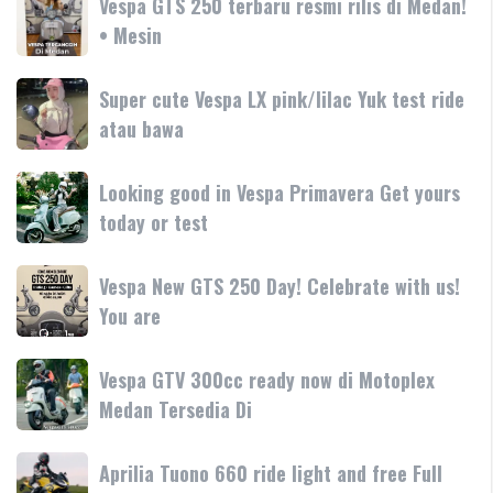
Vespa GTS 250 terbaru resmi rilis di Medan!
Medan
dengan
GTS
• Mesin
GTS
teknologi
250
250
dan
terbaru
Day
Super
Super cute Vespa LX pink/lilac Yuk test ride
fitur
resmi
Terima
cute
atau bawa
rilis
kasih
Vespa
di
LX
Medan!
Looking
Looking good in Vespa Primavera Get yours
pink/lilac
•
good
today or test
Yuk
Mesin
in
test
Vespa
ride
Vespa
Vespa New GTS 250 Day! Celebrate with us!
Primavera
atau
New
You are
Get
bawa
GTS
yours
250
today
Vespa
Vespa GTV 300cc ready now di Motoplex
Day!
or
GTV
Medan Tersedia Di
Celebrate
test
300cc
with
ready
us!
Aprilia
Aprilia Tuono 660 ride light and free Full
now
You
Tuono