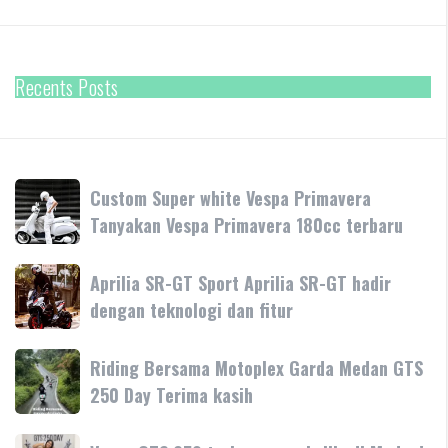
Recents Posts
Custom
Custom Super white Vespa Primavera
Super
Tanyakan Vespa Primavera 180cc terbaru
white
Vespa
Aprilia
Aprilia SR-GT Sport Aprilia SR-GT hadir
Primavera
SR-
dengan teknologi dan fitur
Tanyakan
GT
Vespa
Sport
Primavera
Riding
Riding Bersama Motoplex Garda Medan GTS
Aprilia
180cc
Bersama
250 Day Terima kasih
SR-
terbaru
Motoplex
GT
Garda
hadir
Vespa