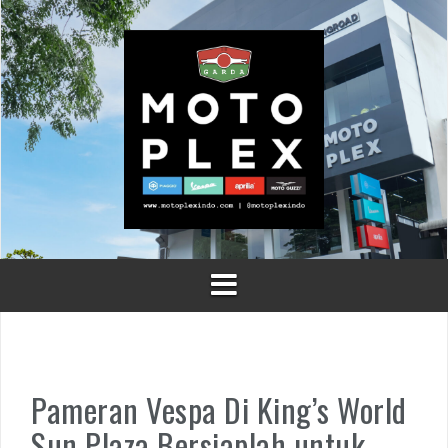
Skip
to
content
Pameran Vespa Di King’s World
Sun Plaza Bersiaplah untuk