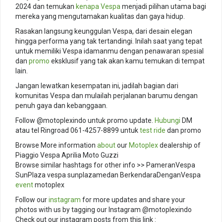
2024 dan temukan
kenapa Vespa
menjadi pilihan utama bagi
mereka yang mengutamakan kualitas dan gaya hidup.
Rasakan langsung keunggulan Vespa, dari desain elegan
hingga performa yang tak tertandingi. Inilah saat yang tepat
untuk memiliki Vespa idamanmu dengan penawaran spesial
dan
promo
eksklusif yang tak akan kamu temukan di tempat
lain.
Jangan lewatkan kesempatan ini, jadilah bagian dari
komunitas Vespa dan mulailah perjalanan barumu dengan
penuh gaya dan kebanggaan.
Follow @motoplexindo untuk promo update.
Hubungi
DM
atau tel Ringroad 061-4257-8899 untuk
test ride
dan promo
Browse More information
about
our
Motoplex
dealership of
Piaggio Vespa Aprilia Moto Guzzi
Browse similar hashtags for other info >> PameranVespa
SunPlaza vespa sunplazamedan BerkendaraDenganVespa
event
motoplex
Follow our
instagram
for more updates and share your
photos with us by tagging our Instagram @motoplexindo
Check out our instagram posts from this link :