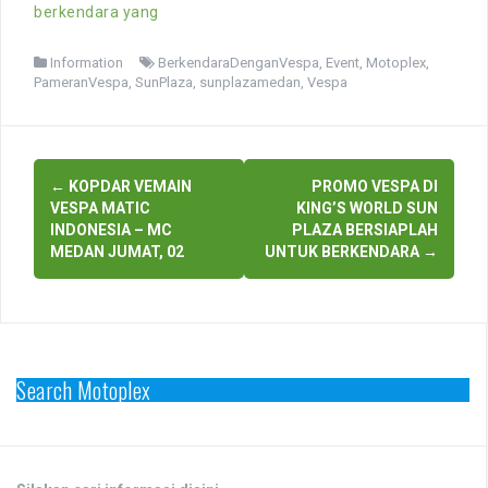
berkendara yang
Information
BerkendaraDenganVespa
,
Event
,
Motoplex
,
PameranVespa
,
SunPlaza
,
sunplazamedan
,
Vespa
Post
←
KOPDAR VEMAIN
PROMO VESPA DI
navigation
VESPA MATIC
KING’S WORLD SUN
INDONESIA – MC
PLAZA BERSIAPLAH
MEDAN JUMAT, 02
UNTUK BERKENDARA
→
Search Motoplex