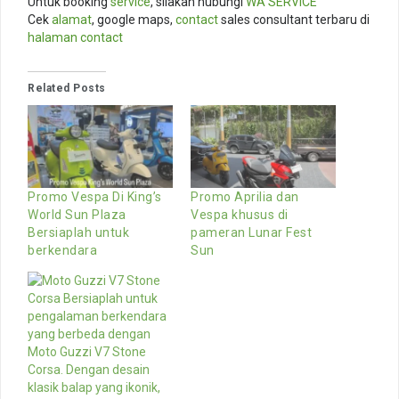
Untuk booking
service
, silakan hubungi
WA SERVICE
Cek
alamat
, google maps,
contact
sales consultant terbaru di
halaman contact
Related Posts
Promo Vespa Di King’s
Promo Aprilia dan
World Sun Plaza
Vespa khusus di
Bersiaplah untuk
pameran Lunar Fest
berkendara
Sun