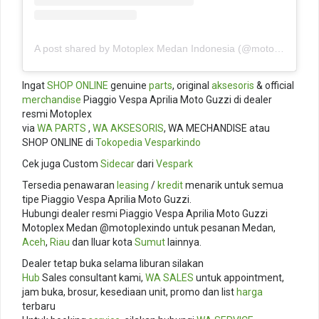
A post shared by Motoplex Medan Indonesia (@motoplexindo)
Ingat
SHOP ONLINE
genuine
parts
, original
aksesoris
& official
merchandise
Piaggio Vespa Aprilia Moto Guzzi di dealer
resmi Motoplex
via
WA PARTS
,
WA AKSESORIS
, WA MECHANDISE atau
SHOP ONLINE di
Tokopedia
Vesparkindo
Cek juga Custom
Sidecar
dari
Vespark
Tersedia penawaran
leasing
/
kredit
menarik untuk semua
tipe Piaggio Vespa Aprilia Moto Guzzi.
Hubungi dealer resmi Piaggio Vespa Aprilia Moto Guzzi
Motoplex Medan @motoplexindo untuk pesanan Medan,
Aceh
,
Riau
dan lluar kota
Sumut
lainnya.
Dealer tetap buka selama liburan silakan
Hub
Sales consultant kami,
WA SALES
untuk appointment,
jam buka, brosur, kesediaan unit, promo dan list
harga
terbaru