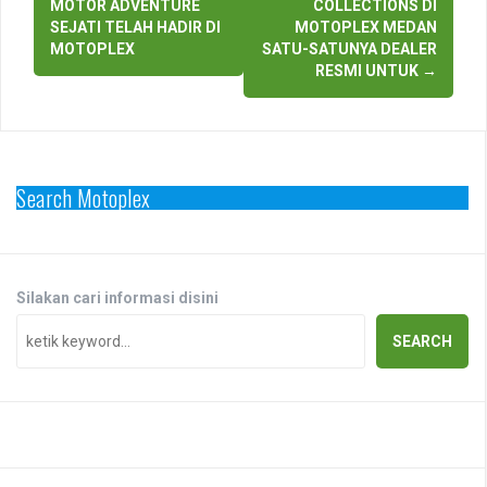
navigation
MOTOR ADVENTURE
COLLECTIONS DI
SEJATI TELAH HADIR DI
MOTOPLEX MEDAN
MOTOPLEX
SATU-SATUNYA DEALER
RESMI UNTUK
→
Search Motoplex
Silakan cari informasi disini
SEARCH