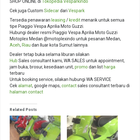
SHOP ONLINE di
Tokopedia
Vesparkindo
Cek juga Custom
Sidecar
dari
Vespark
Tersedia penawaran
leasing
/
kredit
menarik untuk semua
tipe Piaggio Vespa Aprilia Moto Guzzi.
Hubungi dealer resmi Piaggio Vespa Aprilia Moto Guzzi
Motoplex Medan @motoplexindo untuk pesanan Medan,
Aceh
,
Riau
dan lluar kota Sumut lainnya.
Dealer tetap buka selama liburan silakan
Hub
Sales consultant kami, WA SALES untuk appointment,
jam buka, brosur, kesediaan unit,
promo
dan list
harga
terbaru
Untuk booking service, silakan hubungi WA SERVICE
Cek
alamat
, google maps,
contact
sales consultant terbaru di
halaman contact
Related Posts