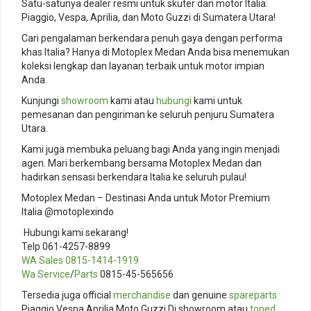
Satu-satunya dealer resmi untuk skuter dan motor Italia:
Piaggio, Vespa, Aprilia, dan Moto Guzzi di Sumatera Utara!
Cari pengalaman berkendara penuh gaya dengan performa
khas Italia? Hanya di Motoplex Medan Anda bisa menemukan
koleksi lengkap dan layanan terbaik untuk motor impian
Anda.
Kunjungi
showroom
kami atau
hubungi
kami untuk
pemesanan dan pengiriman ke seluruh penjuru Sumatera
Utara.
Kami juga membuka peluang bagi Anda yang ingin menjadi
agen. Mari berkembang bersama Motoplex Medan dan
hadirkan sensasi berkendara Italia ke seluruh pulau!
Motoplex Medan – Destinasi Anda untuk Motor Premium
Italia @motoplexindo
️ Hubungi kami sekarang!
Telp 061-4257-8899
WA Sales
0815-1414-1919
Wa Service
/
Parts
0815-45-565656
Tersedia juga official
merchandise
dan genuine
spareparts
Piaggio Vespa Aprilia Moto Guzzi Di showroom atau
toped