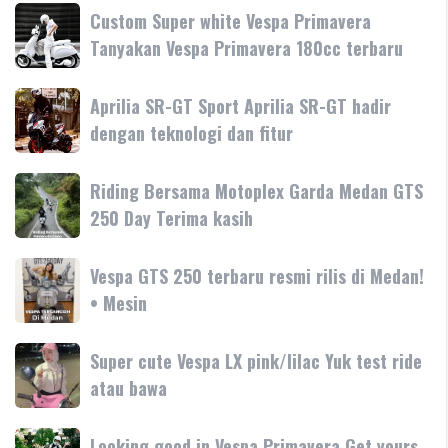
Custom
Custom Super white Vespa Primavera
Super
Tanyakan Vespa Primavera 180cc terbaru
white
Vespa
Aprilia
Aprilia SR-GT Sport Aprilia SR-GT hadir
Primavera
SR-
dengan teknologi dan fitur
Tanyakan
GT
Vespa
Sport
Primavera
Riding
Riding Bersama Motoplex Garda Medan GTS
Aprilia
180cc
Bersama
250 Day Terima kasih
SR-
terbaru
Motoplex
GT
Garda
hadir
Vespa
Vespa GTS 250 terbaru resmi rilis di Medan!
Medan
dengan
GTS
• Mesin
GTS
teknologi
250
250
dan
terbaru
Day
Super
Super cute Vespa LX pink/lilac Yuk test ride
fitur
resmi
Terima
cute
atau bawa
rilis
kasih
Vespa
di
LX
Medan!
Looking
Looking good in Vespa Primavera Get yours