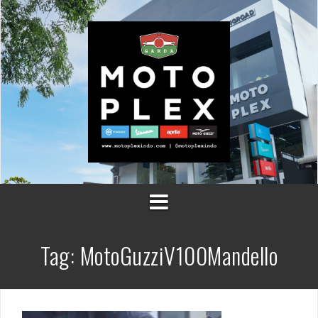
Skip
to
content
Tag:
MotoGuzziV100Mandello