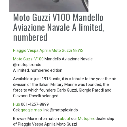
Moto Guzzi V100 Mandello
Aviazione Navale A limited,
numbered
Piaggio
Vespa
Aprilia
Moto Guzzi
NEWS
:
Moto Guzzi V100
Mandello Aviazione Navale
@motoplexindo
A limited, numbered edition
Available in just 1913 units, it is a tribute to the year the air
division of the Italian Military Marine was founded, the
force to which founders Carlo Guzzi, Giorgio Parodi and
Giovanni Ravelli belonged.
Hub
061-4257-8899
Cek
google map
link @motoplexindo
Browse More information
about
our
Motoplex
dealership
of Piaggio Vespa Aprilia Moto Guzzi