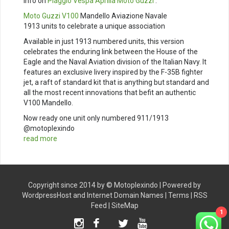
Info on
Piaggio
Vespa
Aprilia
Moto Guzzi
:
Moto Guzzi V100
Mandello Aviazione Navale
1913 units to celebrate a unique association
Available in just 1913 numbered units, this version
celebrates the enduring link between the House of the
Eagle and the Naval Aviation division of the Italian Navy. It
features an exclusive livery inspired by the F-35B fighter
jet, a raft of standard kit that is anything but standard and
all the most recent innovations that befit an authentic
V100 Mandello.
Now ready one unit only numbered 911/1913
@motoplexindo
read more
Copyright since 2014 by ©
Motoplexindo
| Powered by
WordpressHost
and
Internet Domain Names
|
Terms
|
RSS
Feed
|
SiteMap
1
Instagram
Facebook
Twitter
Youtube