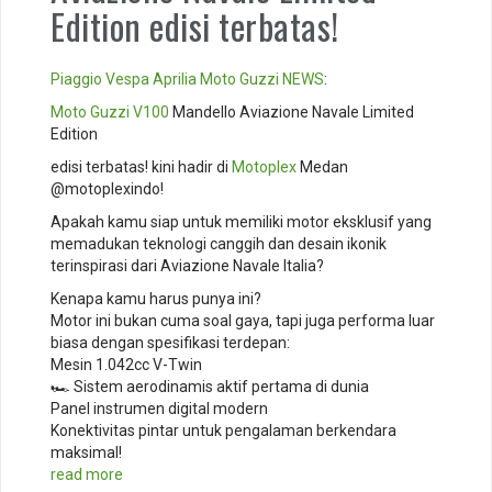
Edition edisi terbatas!
Piaggio
Vespa
Aprilia
Moto Guzzi
NEWS
:
Moto Guzzi V100
Mandello Aviazione Navale Limited
Edition
edisi terbatas! kini hadir di
Motoplex
Medan
@motoplexindo!
Apakah kamu siap untuk memiliki motor eksklusif yang
memadukan teknologi canggih dan desain ikonik
terinspirasi dari Aviazione Navale Italia? ️
Kenapa kamu harus punya ini?
Motor ini bukan cuma soal gaya, tapi juga performa luar
biasa dengan spesifikasi terdepan:
Mesin 1.042cc V-Twin
🏎️ Sistem aerodinamis aktif pertama di dunia
Panel instrumen digital modern
Konektivitas pintar untuk pengalaman berkendara
maksimal!
read more