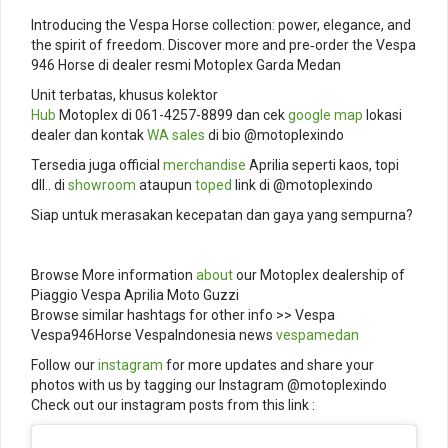
Introducing the Vespa Horse collection: power, elegance, and
the spirit of freedom. Discover more and pre‑order the Vespa
946 Horse di dealer resmi Motoplex Garda Medan
Unit terbatas, khusus kolektor
Hub
Motoplex di 061-4257-8899 dan cek
google map
lokasi
dealer dan kontak
WA sales
di bio @motoplexindo
Tersedia juga official
merchandise
Aprilia seperti kaos, topi
dll.. di
showroom
ataupun
toped
link di @motoplexindo
Siap untuk merasakan kecepatan dan gaya yang sempurna?
Browse More information
about
our Motoplex dealership of
Piaggio Vespa Aprilia Moto Guzzi
Browse similar hashtags for other info >> Vespa
Vespa946Horse VespaIndonesia news
vespamedan
Follow our
instagram
for more updates and share your
photos with us by tagging our Instagram @motoplexindo
Check out our instagram posts from this link :