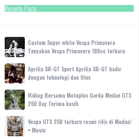
Recents Posts
Custom
Custom Super white Vespa Primavera
Super
Tanyakan Vespa Primavera 180cc terbaru
white
Vespa
Aprilia
Aprilia SR-GT Sport Aprilia SR-GT hadir
Primavera
SR-
dengan teknologi dan fitur
Tanyakan
GT
Vespa
Sport
Primavera
Riding
Riding Bersama Motoplex Garda Medan GTS
Aprilia
180cc
Bersama
250 Day Terima kasih
SR-
terbaru
Motoplex
GT
Garda
hadir
Vespa
Vespa GTS 250 terbaru resmi rilis di Medan!
Medan
dengan
GTS
• Mesin
GTS
teknologi
250
250