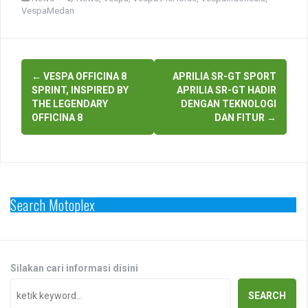
VespaMedan
Post
←
VESPA OFFICINA 8
APRILIA SR-GT SPORT
navigation
SPRINT, INSPIRED BY
APRILIA SR-GT HADIR
THE LEGENDARY
DENGAN TEKNOLOGI
OFFICINA 8
DAN FITUR
→
Search Motoplex
Silakan cari informasi disini
SEARCH