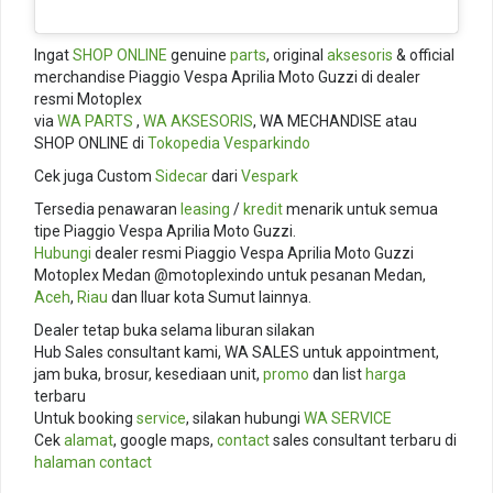
Ingat
SHOP ONLINE
genuine
parts
, original
aksesoris
& official
merchandise Piaggio Vespa Aprilia Moto Guzzi di dealer
resmi Motoplex
via
WA PARTS
,
WA AKSESORIS
, WA MECHANDISE atau
SHOP ONLINE di
Tokopedia
Vesparkindo
Cek juga Custom
Sidecar
dari
Vespark
Tersedia penawaran
leasing
/
kredit
menarik untuk semua
tipe Piaggio Vespa Aprilia Moto Guzzi.
Hubungi
dealer resmi Piaggio Vespa Aprilia Moto Guzzi
Motoplex Medan @motoplexindo untuk pesanan Medan,
Aceh
,
Riau
dan lluar kota Sumut lainnya.
Dealer tetap buka selama liburan silakan
Hub Sales consultant kami, WA SALES untuk appointment,
jam buka, brosur, kesediaan unit,
promo
dan list
harga
terbaru
Untuk booking
service
, silakan hubungi
WA SERVICE
Cek
alamat
, google maps,
contact
sales consultant terbaru di
halaman contact