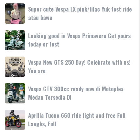
dan
terbaru
Day
Super
Super cute Vespa LX pink/lilac Yuk test ride
fitur
resmi
Terima
cute
atau bawa
rilis
kasih
Vespa
di
LX
Medan!
Looking
Looking good in Vespa Primavera Get yours
pink/lilac
•
good
today or test
Yuk
Mesin
in
test
Vespa
ride
Vespa
Vespa New GTS 250 Day! Celebrate with us!
Primavera
atau
New
You are
Get
bawa
GTS
yours
250
today
Vespa
Vespa GTV 300cc ready now di Motoplex
Day!
or
GTV
Medan Tersedia Di
Celebrate
test
300cc
with
ready
us!
Aprilia
Aprilia Tuono 660 ride light and free Full
now
You
Tuono
Laughs, Full
di
are
660
Motoplex
ride
Medan