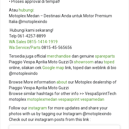
• Proses approval di tempat!
Atau
hubungi
:
Motoplex Medan – Destinasi Anda untuk Motor Premium
Italia @motoplexindo
️ Hubungi kami sekarang!
Telp 061-4257-8899
WA Sales
0815-1414-1919
Wa Service
/
Parts
0815-45-565656
Tersedia juga official
merchandise
dan genuine
spareparts
Piaggio Vespa Aprilia Moto Guzzi Di
showroom
atau
toped
online, silakan cek
Google map
link, toped dan weblink di bio
@motoplexindo
Browse More information
about
our Motoplex dealership of
Piaggio Vespa Aprilia Moto Guzzi
Browse similar hashtags for other info >> VespaSprintTech
motoplex
motoplexmedan
vespasprint
vespamedan
Follow our
instagram
for more updates and share your
photos with us by tagging our Instagram @motoplexindo
Check out our instagram posts from this link :