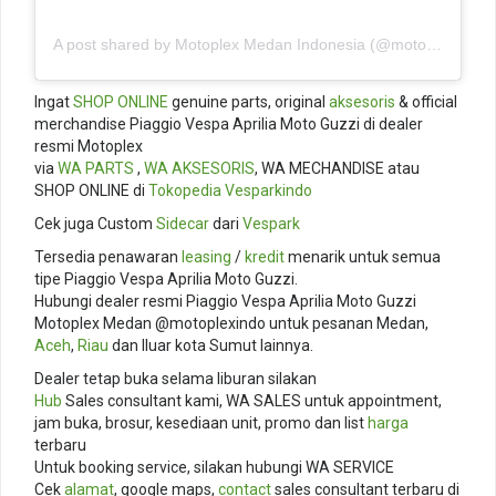
A post shared by Motoplex Medan Indonesia (@motoplexindo)
Ingat
SHOP ONLINE
genuine parts, original
aksesoris
& official
merchandise Piaggio Vespa Aprilia Moto Guzzi di dealer
resmi Motoplex
via
WA PARTS
,
WA AKSESORIS
, WA MECHANDISE atau
SHOP ONLINE di
Tokopedia
Vesparkindo
Cek juga Custom
Sidecar
dari
Vespark
Tersedia penawaran
leasing
/
kredit
menarik untuk semua
tipe Piaggio Vespa Aprilia Moto Guzzi.
Hubungi dealer resmi Piaggio Vespa Aprilia Moto Guzzi
Motoplex Medan @motoplexindo untuk pesanan Medan,
Aceh
,
Riau
dan lluar kota Sumut lainnya.
Dealer tetap buka selama liburan silakan
Hub
Sales consultant kami, WA SALES untuk appointment,
jam buka, brosur, kesediaan unit, promo dan list
harga
terbaru
Untuk booking service, silakan hubungi WA SERVICE
Cek
alamat
, google maps,
contact
sales consultant terbaru di