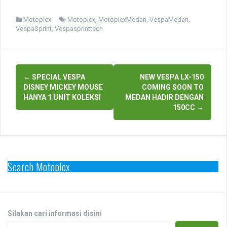
Motoplex
Motoplex
,
MotoplexMedan
,
VespaMedan
,
VespaSprint
,
Vespasprinttech
Post
←
SPECIAL VESPA
NEW VESPA LX-150
navigation
DISNEY MICKEY MOUSE
COMING SOON TO
HANYA 1 UNIT KOLEKSI
MEDAN HADIR DENGAN
150CC
→
Search Motoplex
Silakan cari informasi disini