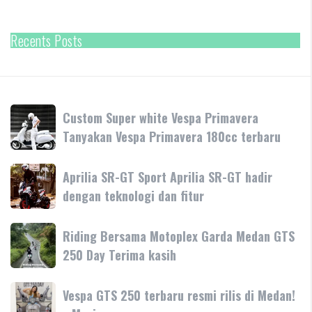
Recents Posts
Custom
Custom Super white Vespa Primavera
Super
Tanyakan Vespa Primavera 180cc terbaru
white
Vespa
Aprilia
Aprilia SR-GT Sport Aprilia SR-GT hadir
Primavera
SR-
dengan teknologi dan fitur
Tanyakan
GT
Vespa
Sport
Primavera
Riding
Riding Bersama Motoplex Garda Medan GTS
Aprilia
180cc
Bersama
250 Day Terima kasih
SR-
terbaru
Motoplex
GT
Garda
hadir
Vespa
Vespa GTS 250 terbaru resmi rilis di Medan!
Medan
dengan
GTS