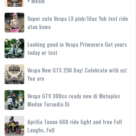
• Mesin
GTS
teknologi
250
250
dan
terbaru
Day
Super
Super cute Vespa LX pink/lilac Yuk test ride
fitur
resmi
Terima
cute
atau bawa
rilis
kasih
Vespa
di
LX
Medan!
Looking
Looking good in Vespa Primavera Get yours
pink/lilac
•
good
today or test
Yuk
Mesin
in
test
Vespa
ride
Vespa
Vespa New GTS 250 Day! Celebrate with us!
Primavera
atau
New
You are
Get
bawa
GTS
yours
250
today
Vespa
Vespa GTV 300cc ready now di Motoplex
Day!
or
GTV
Medan Tersedia Di
Celebrate
test
300cc
with
ready
us!
Aprilia
Aprilia Tuono 660 ride light and free Full
now
You
Tuono
Laughs, Full
di
are
660