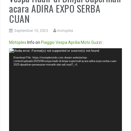
acara ADIRA EXPO SERBA
CUAN
September 13, 2025
motoplex
Motoplex
Info on
Piaggio
Vespa
Aprilia
Moto Guzzi
:
Video
Media error: Format(s) not supported or source(s) not found
Player
Download File: https://motoplexindo.com.dream.website/wp-
content/uploads/2025/09/vespa-hadir-di-binjai-supermall-acara-adira-expo-serba-cuan-
2025-dpaatkan-penawaran-menarik-dari-adi.mp4?_=1