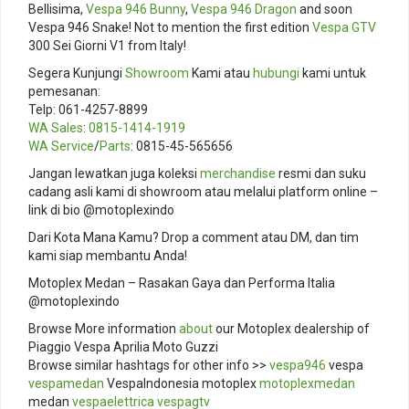
Bellisima,
Vespa 946 Bunny
,
Vespa 946 Dragon
and soon
Vespa 946 Snake! Not to mention the first edition
Vespa GTV
300 Sei Giorni V1 from Italy!
Segera Kunjungi
Showroom
Kami atau
hubungi
kami untuk
pemesanan:
Telp: 061-4257-8899
WA Sales
:
0815-1414-1919
WA Service
/
Parts
: 0815-45-565656
Jangan lewatkan juga koleksi
merchandise
resmi dan suku
cadang asli kami di showroom atau melalui platform online –
link di bio @motoplexindo
Dari Kota Mana Kamu? Drop a comment atau DM, dan tim
kami siap membantu Anda!
Motoplex Medan – Rasakan Gaya dan Performa Italia
@motoplexindo
Browse More information
about
our Motoplex dealership of
Piaggio Vespa Aprilia Moto Guzzi
Browse similar hashtags for other info >>
vespa946
vespa
vespamedan
VespaIndonesia motoplex
motoplexmedan
medan
vespaelettrica
vespagtv