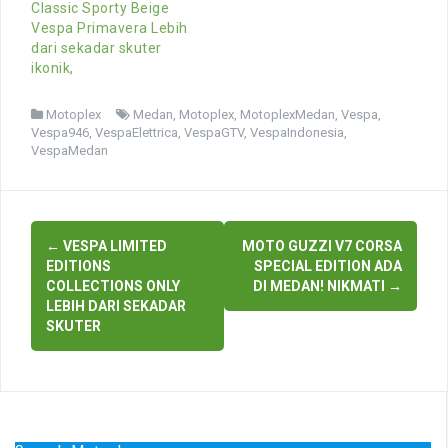
Classic Sporty Beige
Vespa Primavera Lebih
dari sekadar skuter
ikonik,
Motoplex
Medan
,
Motoplex
,
MotoplexMedan
,
Vespa
,
Vespa946
,
VespaElettrica
,
VespaGTV
,
VespaIndonesia
,
VespaMedan
Post
←
VESPA LIMITED
MOTO GUZZI V7 CORSA
navigation
EDITIONS
SPECIAL EDITION ADA
COLLECTIONS ONLY
DI MEDAN! NIKMATI
→
LEBIH DARI SEKADAR
SKUTER