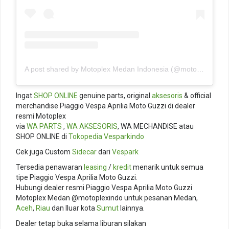
A post shared by Motoplex Medan Indonesia (@motoplexindo)
Ingat
SHOP ONLINE
genuine parts, original
aksesoris
& official
merchandise Piaggio Vespa Aprilia Moto Guzzi di dealer
resmi Motoplex
via
WA PARTS
,
WA AKSESORIS
, WA MECHANDISE atau
SHOP ONLINE di
Tokopedia
Vesparkindo
Cek juga Custom
Sidecar
dari
Vespark
Tersedia penawaran
leasing
/
kredit
menarik untuk semua
tipe Piaggio Vespa Aprilia Moto Guzzi.
Hubungi dealer resmi Piaggio Vespa Aprilia Moto Guzzi
Motoplex Medan @motoplexindo untuk pesanan Medan,
Aceh
,
Riau
dan lluar kota
Sumut
lainnya.
Dealer tetap buka selama liburan silakan