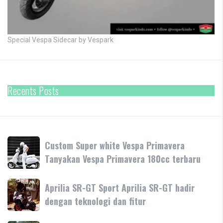
Special Vespa Sidecar by Vespark
Recents Posts
Custom
Custom Super white Vespa Primavera
Super
Tanyakan Vespa Primavera 180cc terbaru
white
Vespa
Aprilia
Aprilia SR-GT Sport Aprilia SR-GT hadir
Primavera
SR-
dengan teknologi dan fitur
Tanyakan
GT
Vespa
Sport