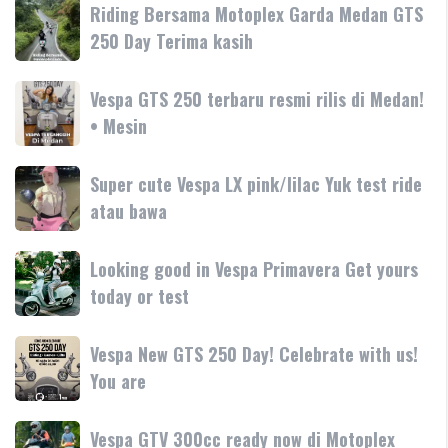
Primavera
Riding
Riding Bersama Motoplex Garda Medan GTS
Aprilia
180cc
Bersama
250 Day Terima kasih
SR-
terbaru
Motoplex
GT
Garda
hadir
Vespa
Vespa GTS 250 terbaru resmi rilis di Medan!
Medan
dengan
GTS
• Mesin
GTS
teknologi
250
250
dan
terbaru
Day
Super
Super cute Vespa LX pink/lilac Yuk test ride
fitur
resmi
Terima
cute
atau bawa
rilis
kasih
Vespa
di
LX
Medan!
Looking
Looking good in Vespa Primavera Get yours
pink/lilac
•
good
today or test
Yuk
Mesin
in
test
Vespa
ride
Vespa
Vespa New GTS 250 Day! Celebrate with us!
Primavera
atau
New
You are
Get
bawa
GTS
yours
250
today
Vespa
Vespa GTV 300cc ready now di Motoplex
Day!