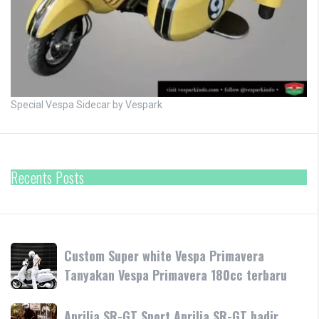
Special Vespa Sidecar by Vespark
Recents Posts
Custom
Custom Super white Vespa Primavera
Super
Tanyakan Vespa Primavera 180cc terbaru
white
Vespa
Aprilia
Aprilia SR-GT Sport Aprilia SR-GT hadir
Primavera