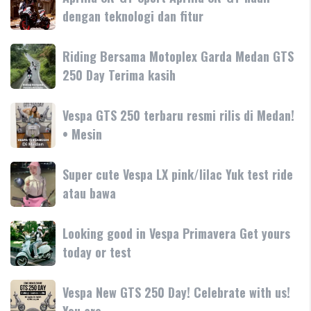
SR-
dengan teknologi dan fitur
Tanyakan
GT
Vespa
Sport
Primavera
Riding
Riding Bersama Motoplex Garda Medan GTS
Aprilia
180cc
Bersama
250 Day Terima kasih
SR-
terbaru
Motoplex
GT
Garda
hadir
Vespa
Vespa GTS 250 terbaru resmi rilis di Medan!
Medan
dengan
GTS
• Mesin
GTS
teknologi
250
250
dan
terbaru
Day
Super
Super cute Vespa LX pink/lilac Yuk test ride
fitur
resmi
Terima
cute
atau bawa
rilis
kasih
Vespa
di
LX
Medan!
Looking
Looking good in Vespa Primavera Get yours
pink/lilac
•
good
today or test
Yuk
Mesin
in
test
Vespa
ride
Vespa
Vespa New GTS 250 Day! Celebrate with us!
Primavera
atau
New