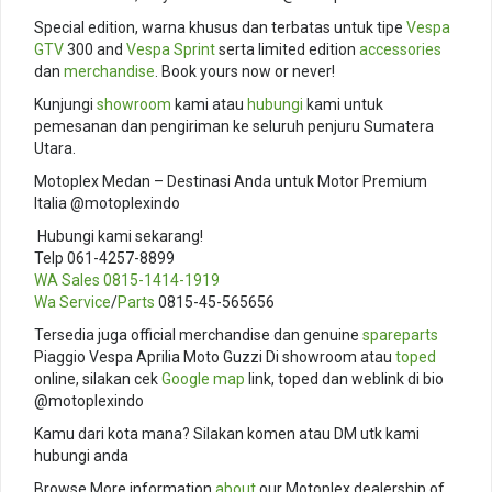
Special edition, warna khusus dan terbatas untuk tipe
Vespa
GTV
300 and
Vespa Sprint
serta limited edition
accessories
dan
merchandise
. Book yours now or never!
Kunjungi
showroom
kami atau
hubungi
kami untuk
pemesanan dan pengiriman ke seluruh penjuru Sumatera
Utara.
Motoplex Medan – Destinasi Anda untuk Motor Premium
Italia @motoplexindo
️ Hubungi kami sekarang!
Telp 061-4257-8899
WA Sales
0815-1414-1919
Wa Service
/
Parts
0815-45-565656
Tersedia juga official merchandise dan genuine
spareparts
Piaggio Vespa Aprilia Moto Guzzi Di showroom atau
toped
online, silakan cek
Google map
link, toped dan weblink di bio
@motoplexindo
Kamu dari kota mana? Silakan komen atau DM utk kami
hubungi anda
Browse More information
about
our Motoplex dealership of