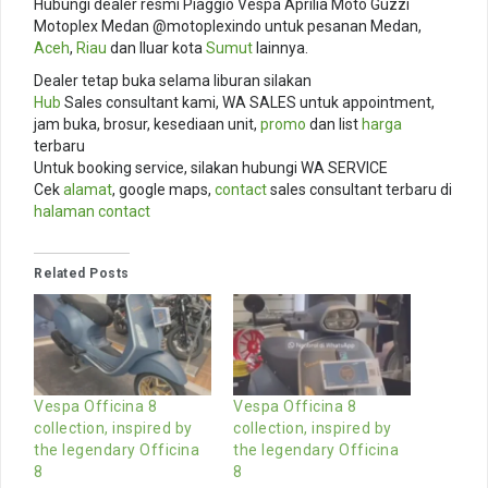
Hubungi dealer resmi Piaggio Vespa Aprilia Moto Guzzi
Motoplex Medan @motoplexindo untuk pesanan Medan,
Aceh
,
Riau
dan lluar kota
Sumut
lainnya.
Dealer tetap buka selama liburan silakan
Hub
Sales consultant kami, WA SALES untuk appointment,
jam buka, brosur, kesediaan unit,
promo
dan list
harga
terbaru
Untuk booking service, silakan hubungi WA SERVICE
Cek
alamat
, google maps,
contact
sales consultant terbaru di
halaman contact
Related Posts
Vespa Officina 8
Vespa Officina 8
collection, inspired by
collection, inspired by
the legendary Officina
the legendary Officina
8
8