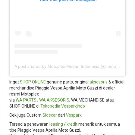
A post shared by Motoplex Medan Indonesia (@motoplexindo)
Ingat
SHOP ONLINE
genuine parts, original
aksesoris
& official
merchandise Piaggio Vespa Aprilia Moto Guzzi di dealer
resmi Motoplex
via
WA PARTS
,
WA AKSESORIS
, WA MECHANDISE atau
SHOP ONLINE di
Tokopedia
Vesparkindo
Cek juga Custom
Sidecar
dari
Vespark
Tersedia penawaran
leasing
/
kredit
menarik untuk semua
tipe Piaggio Vespa Aprilia Moto Guzzi.