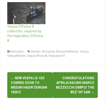
Vespa Officina 8
collection, inspired by
the legendary Officina
8
Motoplex
Medan
,
Motoplex
,
MotoplexMedan
,
Vespa
,
VespaMedan
,
vespaofficina8
,
VespaSprint
Post
←
NEW VESPA LX-150
CONGRATULATIONS
navigation
COMING SOON TO
APRILIA RACING MARCO
MEDAN HADIR DENGAN
BEZZECCHI SIMPLY THE
150CC
BEZ! GP SAN
→