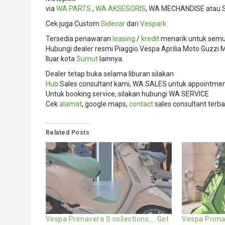
via
WA PARTS
,
WA AKSESORIS
, WA MECHANDISE atau 
Cek juga Custom
Sidecar
dari
Vespark
Tersedia penawaran
leasing
/
kredit
menarik untuk semua
Hubungi dealer resmi Piaggio Vespa Aprilia Moto Guzz
lluar kota
Sumut
lainnya.
Dealer tetap buka selama liburan silakan
Hub
Sales consultant kami, WA SALES untuk appointment,
Untuk booking service, silakan hubungi WA SERVICE
Cek
alamat
, google maps,
contact
sales consultant terba
Related Posts
Vespa Primavera S collections…. Get
Vespa Prima