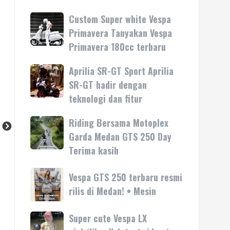
Custom Super white Vespa
Custom
Super
Primavera Tanyakan Vespa
white
Primavera 180cc terbaru
Vespa
Primavera
Aprilia SR-GT Sport Aprilia
Aprilia
Tanyakan
SR-
SR-GT hadir dengan
Vespa
GT
teknologi dan fitur
Primavera
Sport
180cc
Aprilia
Riding Bersama Motoplex
Riding
terbaru
SR-
Bersama
Garda Medan GTS 250 Day
GT
Motoplex
Terima kasih
hadir
Garda
dengan
Medan
Vespa
Vespa GTS 250 terbaru resmi
teknologi
GTS
GTS
rilis di Medan! • Mesin
dan
250
250
fitur
Day
terbaru
Super cute Vespa LX
Super
Terima
resmi
cute