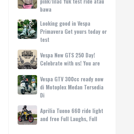
pink/lilac Yuk test ride atau
kasih
rilis
Vespa
bawa
di
LX
Medan!
pink/lilac
Looking good in Vespa
Looking
•
Yuk
good
Primavera Get yours today or
Mesin
test
in
test
ride
Vespa
atau
Primavera
Vespa
Vespa New GTS 250 Day!
bawa
Get
New
Celebrate with us! You are
yours
GTS
today
250
Vespa GTV 300cc ready now
Vespa
or
Day!
GTV
di Motoplex Medan Tersedia
test
Celebrate
300cc
Di
with
ready
us!
now
Aprilia
Aprilia Tuono 660 ride light
You
di
Tuono
are
and free Full Laughs, Full
Motoplex
660
Medan
ride