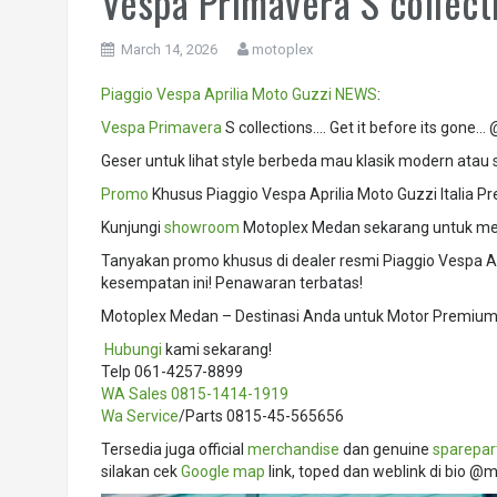
Vespa Primavera S collecti
March 14, 2026
motoplex
Piaggio
Vespa
Aprilia
Moto Guzzi
NEWS
:
Vespa Primavera
S collections…. Get it before its gone
Geser untuk lihat style berbeda mau klasik modern atau sp
Promo
Khusus Piaggio Vespa Aprilia Moto Guzzi Italia 
Kunjungi
showroom
Motoplex Medan sekarang untuk mel
Tanyakan promo khusus di dealer resmi Piaggio Vespa A
kesempatan ini! Penawaran terbatas!
Motoplex Medan – Destinasi Anda untuk Motor Premium I
️
Hubungi
kami sekarang!
Telp 061-4257-8899
WA Sales
0815-1414-1919
Wa Service
/Parts 0815-45-565656
Tersedia juga official
merchandise
dan genuine
sparepar
silakan cek
Google map
link, toped dan weblink di bio @