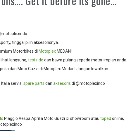
ons…. Get it before its gone…
… @motoplexindo
orty, tinggal pilih aksesorisnya…
Premium Motorbikes di
Motoplex
MEDAN!
ihat langsung,
test ride
dan bawa pulang sepeda motor impian anda.
prilia dan Moto Guzzi di Motoplex Medan! Jangan lewatkan
talia servis,
spare parts
dan
aksesoris
di @motoplexindo
ts
Piaggio Vespa Aprilia Moto Guzzi Di showroom atau
toped
online,
motoplexindo