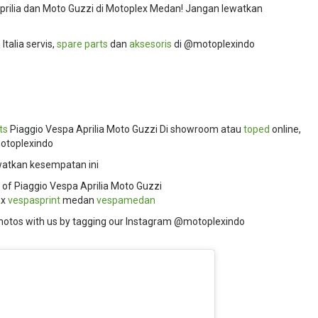
Aprilia dan Moto Guzzi di Motoplex Medan! Jangan lewatkan
talia servis,
spare parts
dan
aksesoris
di @motoplexindo
ts
Piaggio Vespa Aprilia Moto Guzzi Di showroom atau
toped
online,
motoplexindo
watkan kesempatan ini
 of Piaggio Vespa Aprilia Moto Guzzi
ex
vespasprint
medan
vespamedan
hotos with us by tagging our Instagram @motoplexindo