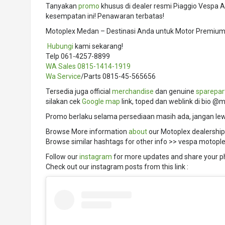
Tanyakan
promo
khusus di dealer resmi Piaggio Vespa 
kesempatan ini! Penawaran terbatas!
Motoplex Medan – Destinasi Anda untuk Motor Premium I
️
Hubungi
kami sekarang!
Telp 061-4257-8899
WA Sales
0815-1414-1919
Wa Service
/Parts 0815-45-565656
Tersedia juga official
merchandise
dan genuine
sparepar
silakan cek
Google map
link, toped dan weblink di bio @
Promo berlaku selama persediaan masih ada, jangan le
Browse More information
about
our Motoplex dealership
Browse similar hashtags for other info >> vespa motopl
Follow our
instagram
for more updates and share your p
Check out our instagram posts from this link :