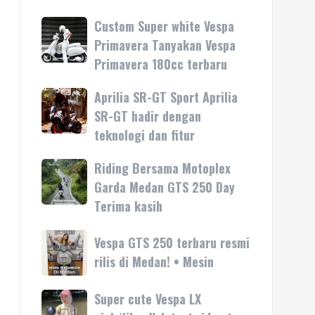
Custom Super white Vespa
Custom
Super
Primavera Tanyakan Vespa
white
Primavera 180cc terbaru
Vespa
Primavera
Aprilia SR-GT Sport Aprilia
Aprilia
Tanyakan
SR-
SR-GT hadir dengan
Vespa
GT
teknologi dan fitur
Primavera
Sport
180cc
Aprilia
Riding Bersama Motoplex
Riding
terbaru
SR-
Bersama
Garda Medan GTS 250 Day
GT
Motoplex
Terima kasih
hadir
Garda
dengan
Medan
Vespa
Vespa GTS 250 terbaru resmi
teknologi
GTS
GTS
rilis di Medan! • Mesin
dan
250
250
fitur
Day
terbaru
Super cute Vespa LX
Super
Terima
resmi
cute