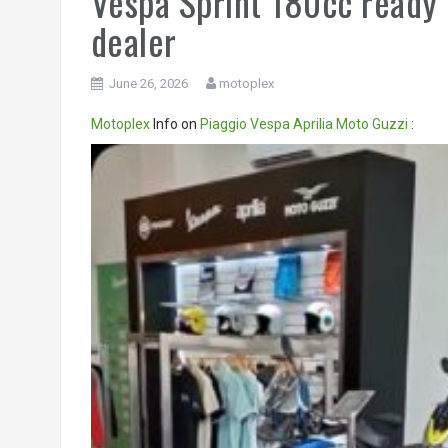
Vespa Sprint 180cc ready 
dealer
June 26, 2026
motoplex
Motoplex
Info on
Piaggio
Vespa
Aprilia
Moto Guzzi
:
Video
Player