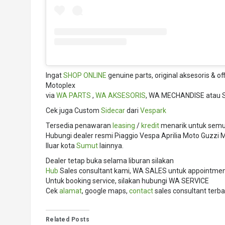
Ingat
SHOP ONLINE
genuine parts, original aksesoris & o
Motoplex
via
WA PARTS
,
WA AKSESORIS
, WA MECHANDISE atau 
Cek juga Custom
Sidecar
dari
Vespark
Tersedia penawaran
leasing
/
kredit
menarik untuk semua
Hubungi dealer resmi Piaggio Vespa Aprilia Moto Guzz
lluar kota
Sumut
lainnya.
Dealer tetap buka selama liburan silakan
Hub
Sales consultant kami, WA SALES untuk appointment,
Untuk booking service, silakan hubungi WA SERVICE
Cek
alamat
, google maps,
contact
sales consultant terba
Related Posts