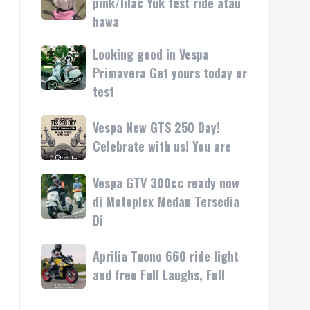
pink/lilac Yuk test ride atau
kasih
rilis
Vespa
bawa
di
LX
Medan!
pink/lilac
Looking good in Vespa
Looking
•
Yuk
good
Primavera Get yours today or
Mesin
test
in
test
ride
Vespa
atau
Primavera
Vespa
Vespa New GTS 250 Day!
bawa
Get
New
Celebrate with us! You are
yours
GTS
today
250
Vespa GTV 300cc ready now
Vespa
or
Day!
GTV
di Motoplex Medan Tersedia
test
Celebrate
300cc
Di
with
ready
us!
now
Aprilia
Aprilia Tuono 660 ride light
You
di
Tuono
are
and free Full Laughs, Full
Motoplex
660
Medan
ride