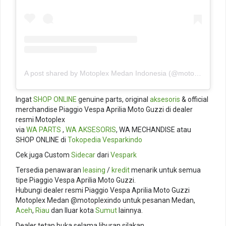
A post shared by Motoplex Medan Indonesia (@motoplexindo)
Ingat
SHOP ONLINE
genuine parts, original
aksesoris
& official
merchandise Piaggio Vespa Aprilia Moto Guzzi di dealer
resmi Motoplex
via
WA PARTS
,
WA AKSESORIS
, WA MECHANDISE atau
SHOP ONLINE di
Tokopedia
Vesparkindo
Cek juga Custom
Sidecar
dari
Vespark
Tersedia penawaran
leasing
/
kredit
menarik untuk semua
tipe Piaggio Vespa Aprilia Moto Guzzi.
Hubungi dealer resmi Piaggio Vespa Aprilia Moto Guzzi
Motoplex Medan @motoplexindo untuk pesanan Medan,
Aceh
,
Riau
dan lluar kota
Sumut
lainnya.
Dealer tetap buka selama liburan silakan