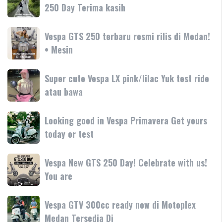
180cc
Bersama
250 Day Terima kasih
SR-
terbaru
Motoplex
GT
Garda
hadir
Vespa
Vespa GTS 250 terbaru resmi rilis di Medan!
Medan
dengan
GTS
• Mesin
GTS
teknologi
250
250
dan
terbaru
Day
Super
Super cute Vespa LX pink/lilac Yuk test ride
fitur
resmi
Terima
cute
atau bawa
rilis
kasih
Vespa
di
LX
Medan!
Looking
Looking good in Vespa Primavera Get yours
pink/lilac
•
good
today or test
Yuk
Mesin
in
test
Vespa
ride
Vespa
Vespa New GTS 250 Day! Celebrate with us!
Primavera
atau
New
You are
Get
bawa
GTS
yours
250
today
Vespa
Vespa GTV 300cc ready now di Motoplex
Day!
or
GTV
Medan Tersedia Di
Celebrate