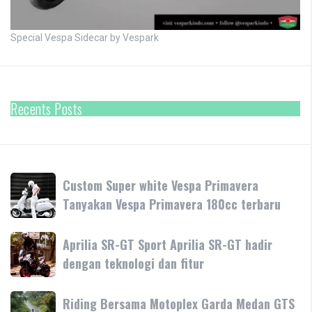
Special Vespa Sidecar by Vespark
Recents Posts
Custom
Custom Super white Vespa Primavera
Super
Tanyakan Vespa Primavera 180cc terbaru
white
Vespa
Aprilia
Aprilia SR-GT Sport Aprilia SR-GT hadir
Primavera
SR-
dengan teknologi dan fitur
Tanyakan
GT
Vespa
Sport
Primavera
Riding
Riding Bersama Motoplex Garda Medan GTS
Aprilia