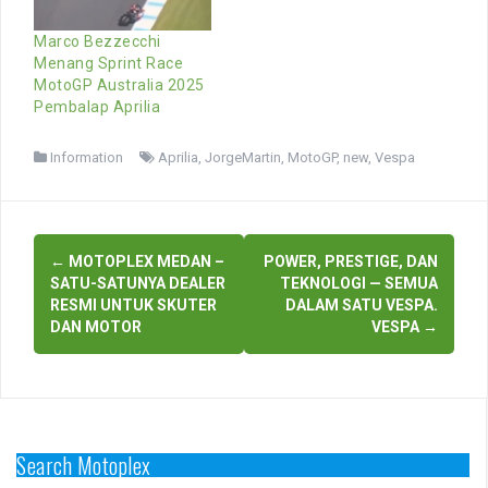
Marco Bezzecchi
Menang Sprint Race
MotoGP Australia 2025
Pembalap Aprilia
Information
Aprilia
,
JorgeMartin
,
MotoGP
,
new
,
Vespa
Post
←
MOTOPLEX MEDAN –
POWER, PRESTIGE, DAN
navigation
SATU-SATUNYA DEALER
TEKNOLOGI — SEMUA
RESMI UNTUK SKUTER
DALAM SATU VESPA.
DAN MOTOR
VESPA
→
Search Motoplex