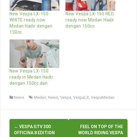
New Vespa LX-150
New Vespa LX-150 RED
WHITE ready now
ready now Medan Hadir
Medan Hadir dengan
dengan 150cc
150cc
New Vespa LX-150
ready in Medan Hadir
dengan 150cc dan
News
Medan
,
News
,
Vespa
,
VespaLX
,
VespaMedan
Post
←
VESPA GTV 300
FEEL ON TOP OF THE
navigation
OFFICINA 8 EDITION
WORLD RIDING VESPA