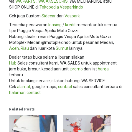
via
WA PARTS
,
WA AKSESORIS
, WA MECHANDISE atau
SHOP ONLINE di
Tokopedia
Vesparkindo
Cek juga Custom
Sidecar
dari
Vespark
Tersedia penawaran
leasing
/
kredit
menarik untuk semua
tipe Piaggio Vespa Aprilia Moto Guzzi.
Hubungi dealer resmi Piaggio Vespa Aprilia Moto Guzzi
Motoplex Medan @motoplexindo untuk pesanan Medan,
Aceh
,
Riau
dan lluar kota
Sumut
lainnya.
Dealer tetap buka selama liburan silakan
Hub
Sales consultant kami, WA SALES untuk appointment,
jam buka, brosur, kesediaan unit,
promo
dan list
harga
terbaru
Untuk booking service, silakan hubungi WA SERVICE
Cek
alamat
, google maps,
contact
sales consultant terbaru di
halaman contact
Related Posts