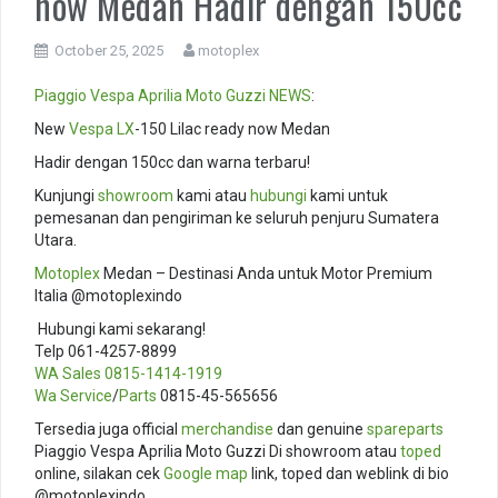
now Medan Hadir dengan 150cc
October 25, 2025
motoplex
Piaggio
Vespa
Aprilia
Moto Guzzi
NEWS
:
New
Vespa LX
-150 Lilac ready now Medan
Hadir dengan 150cc dan warna terbaru!
Kunjungi
showroom
kami atau
hubungi
kami untuk
pemesanan dan pengiriman ke seluruh penjuru Sumatera
Utara.
Motoplex
Medan – Destinasi Anda untuk Motor Premium
Italia @motoplexindo
️ Hubungi kami sekarang!
Telp 061-4257-8899
WA Sales
0815-1414-1919
Wa Service
/
Parts
0815-45-565656
Tersedia juga official
merchandise
dan genuine
spareparts
Piaggio Vespa Aprilia Moto Guzzi Di showroom atau
toped
online, silakan cek
Google map
link, toped dan weblink di bio
@motoplexindo