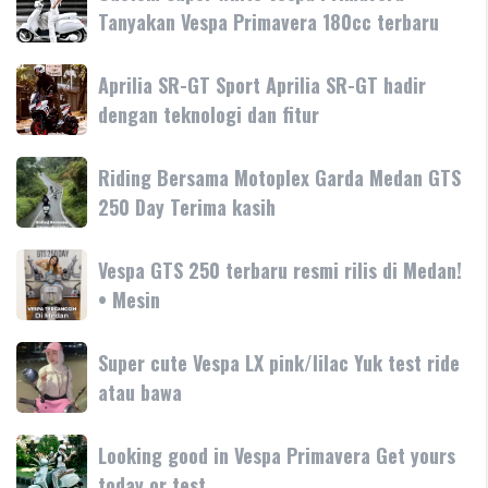
Super
Tanyakan Vespa Primavera 180cc terbaru
white
Vespa
Aprilia
Aprilia SR-GT Sport Aprilia SR-GT hadir
Primavera
SR-
dengan teknologi dan fitur
Tanyakan
GT
Vespa
Sport
Primavera
Riding
Riding Bersama Motoplex Garda Medan GTS
Aprilia
180cc
Bersama
250 Day Terima kasih
SR-
terbaru
Motoplex
GT
Garda
hadir
Vespa
Vespa GTS 250 terbaru resmi rilis di Medan!
Medan
dengan
GTS
• Mesin
GTS
teknologi
250
250
dan
terbaru
Day
Super
Super cute Vespa LX pink/lilac Yuk test ride
fitur
resmi
Terima
cute
atau bawa
rilis
kasih
Vespa
di
LX
Medan!
Looking
Looking good in Vespa Primavera Get yours
pink/lilac
•
good
today or test
Yuk