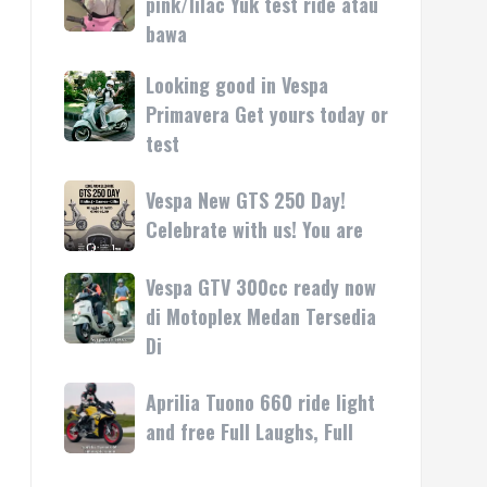
pink/lilac Yuk test ride atau
kasih
rilis
Vespa
bawa
di
LX
Medan!
pink/lilac
Looking good in Vespa
Looking
•
Yuk
good
Primavera Get yours today or
Mesin
test
in
test
ride
Vespa
atau
Primavera
Vespa
Vespa New GTS 250 Day!
bawa
Get
New
Celebrate with us! You are
yours
GTS
today
250
Vespa GTV 300cc ready now
Vespa
or
Day!
GTV
di Motoplex Medan Tersedia
test
Celebrate
300cc
Di
with
ready
us!
now
Aprilia
Aprilia Tuono 660 ride light
You
di
Tuono
are
and free Full Laughs, Full
Motoplex
660
Medan
ride