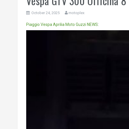
Vespa GTV 300 Officina 8 
October 24, 2025
motoplex
Piaggio
Vespa
Aprilia
Moto Guzzi
NEWS
:
Video
Player