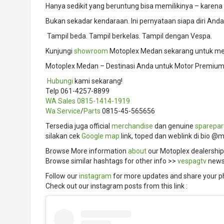
Hanya sedikit yang beruntung bisa memilikinya – karena i
Bukan sekadar kendaraan. Ini pernyataan siapa diri Anda
️ Tampil beda. Tampil berkelas. Tampil dengan Vespa.
Kunjungi
showroom
Motoplex Medan sekarang untuk meli
Motoplex Medan – Destinasi Anda untuk Motor Premium 
️
Hubungi
kami sekarang!
Telp 061-4257-8899
WA Sales
0815-1414-1919
Wa Service
/
Parts
0815-45-565656
Tersedia juga official
merchandise
dan genuine
sparepar
silakan cek
Google map
link, toped dan weblink di bio @
Browse More information
about
our Motoplex dealership
Browse similar hashtags for other info >>
vespagtv
news
Follow our
instagram
for more updates and share your p
Check out our instagram posts from this link :