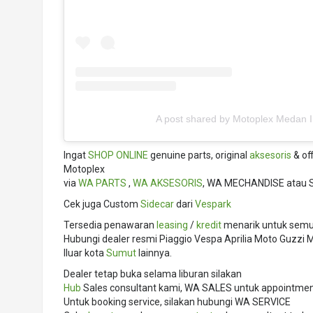
A post shared by Motoplex Medan 
Ingat
SHOP ONLINE
genuine parts, original
aksesoris
& of
Motoplex
via
WA PARTS
,
WA AKSESORIS
, WA MECHANDISE atau 
Cek juga Custom
Sidecar
dari
Vespark
Tersedia penawaran
leasing
/
kredit
menarik untuk semua
Hubungi dealer resmi Piaggio Vespa Aprilia Moto Guzz
lluar kota
Sumut
lainnya.
Dealer tetap buka selama liburan silakan
Hub
Sales consultant kami, WA SALES untuk appointment,
Untuk booking service, silakan hubungi WA SERVICE