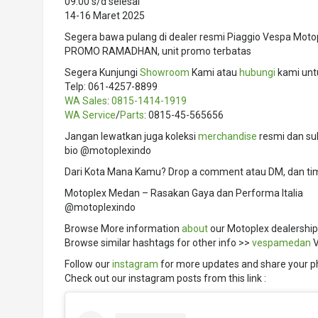
09.00 s/d selesai
14-16 Maret 2025
Segera bawa pulang di dealer resmi Piaggio Vespa Mot
PROMO RAMADHAN, unit promo terbatas
Segera Kunjungi
Showroom
Kami atau
hubungi
kami unt
Telp: 061-4257-8899
WA Sales
:
0815-1414-1919
WA Service
/
Parts
: 0815-45-565656
Jangan lewatkan juga koleksi
merchandise
resmi dan suk
bio @motoplexindo
Dari Kota Mana Kamu? Drop a comment atau DM, dan ti
Motoplex Medan – Rasakan Gaya dan Performa Italia
@motoplexindo
Browse More information
about
our Motoplex dealership
Browse similar hashtags for other info >>
vespamedan
V
Follow our
instagram
for more updates and share your p
Check out our instagram posts from this link :