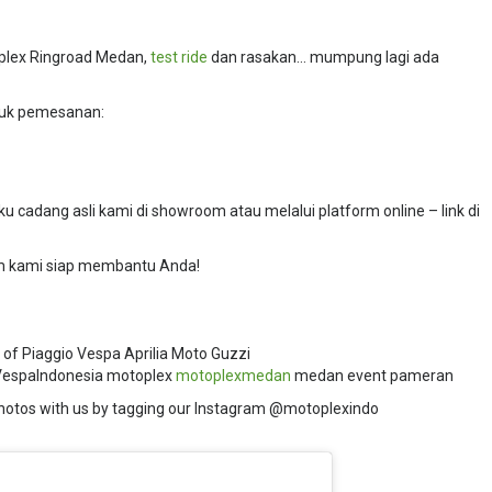
oplex Ringroad Medan,
test ride
dan rasakan… mumpung lagi ada
uk pemesanan:
u cadang asli kami di showroom atau melalui platform online – link di
m kami siap membantu Anda!
 of Piaggio Vespa Aprilia Moto Guzzi
espaIndonesia motoplex
motoplexmedan
medan event pameran
hotos with us by tagging our Instagram @motoplexindo