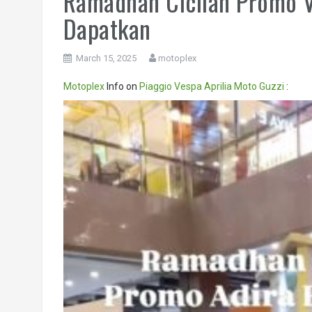
Ramadhan Cicilan Promo V
Dapatkan
March 15, 2025
motoplex
Motoplex
Info on
Piaggio
Vespa
Aprilia
Moto Guzzi
:
Video
Player