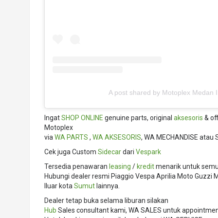
A post shared by Motoplex Medan 
Ingat
SHOP ONLINE
genuine parts, original
aksesoris
& of
Motoplex
via
WA PARTS
,
WA AKSESORIS
, WA MECHANDISE atau 
Cek juga Custom
Sidecar
dari
Vespark
Tersedia penawaran
leasing
/
kredit
menarik untuk semua
Hubungi dealer resmi Piaggio Vespa Aprilia Moto Guzz
lluar kota
Sumut
lainnya.
Dealer tetap buka selama liburan silakan
Hub
Sales consultant kami, WA SALES untuk appointment,