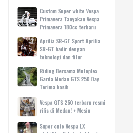
Custom Super white Vespa
Custom
Super
Primavera Tanyakan Vespa
white
Primavera 180cc terbaru
Vespa
Primavera
Aprilia SR-GT Sport Aprilia
Aprilia
Tanyakan
SR-
SR-GT hadir dengan
Vespa
GT
teknologi dan fitur
Primavera
Sport
180cc
Aprilia
Riding Bersama Motoplex
Riding
terbaru
SR-
Bersama
Garda Medan GTS 250 Day
GT
Motoplex
Terima kasih
hadir
Garda
dengan
Medan
Vespa
Vespa GTS 250 terbaru resmi
teknologi
GTS
GTS
rilis di Medan! • Mesin
dan
250
250
fitur
Day
terbaru
Super cute Vespa LX
Super
Terima
resmi
cute