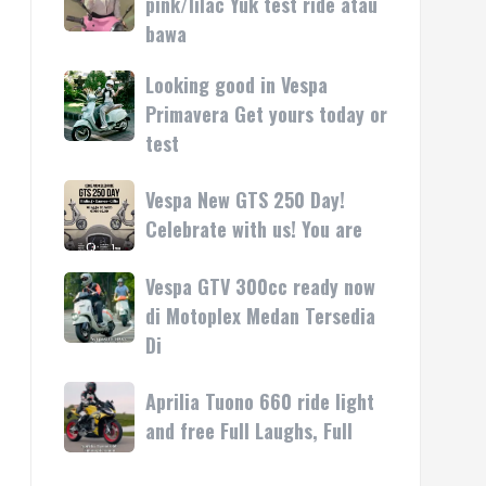
pink/lilac Yuk test ride atau
kasih
rilis
Vespa
bawa
di
LX
Medan!
pink/lilac
Looking good in Vespa
Looking
•
Yuk
good
Primavera Get yours today or
Mesin
test
in
test
ride
Vespa
atau
Primavera
Vespa
Vespa New GTS 250 Day!
bawa
Get
New
Celebrate with us! You are
yours
GTS
today
250
Vespa GTV 300cc ready now
Vespa
or
Day!
GTV
di Motoplex Medan Tersedia
test
Celebrate
300cc
Di
with
ready
us!
now
Aprilia
Aprilia Tuono 660 ride light
You
di
Tuono
are
and free Full Laughs, Full
Motoplex
660
Medan
ride