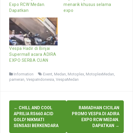
Expo RCW Medan.
menarik khusus selama
Dapatkan
expo
Vespa Hadir di Binjai
Supermall acara ADIRA
EXPO SERBA CUAN
Information
Event
,
Medan
,
Motoplex
,
MotoplexMedan
,
pameran
,
VespaIndonesia
,
VespaMedan
Post
←
CHILL AND COOL
RAMADHAN CICILAN
navigation
APRILIA RS660 ACID
PROMO VESPA DI ADIRA
GOLD! NIKMATI
EXPO RCW MEDAN.
SENSASI BERKENDARA
DAPATKAN
→