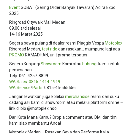
Event
SOBAT (Sering Order Banyak Tawaran) Adira Expo
2025
Ringroad Citywalk Mall Medan
09.00 s/d selesai
14-16 Maret 2025
Segera bawa pulang di dealer resmi Piaggio Vespa
Motoplex
Ringroad Medan,
test ride
dan rasakan… mumpung lagi ada
PROMO
RAMADHAN, unit promo terbatas
Segera Kunjungi
Showroom
Kami atau
hubungi
kami untuk
pemesanan:
Telp: 061-4257-8899
WA Sales
:
0815-1414-1919
WA Service
/
Parts
: 0815-45-565656
Jangan lewatkan juga koleksi
merchandise
resmi dan suku
cadang asli kami di showroom atau melalui platform online –
link di bio @motoplexindo
Dari Kota Mana Kamu? Drop a comment atau DM, dan tim
kami siap membantu Anda!
Motoplex Medan – Rasakan Gaya dan Performa Italia