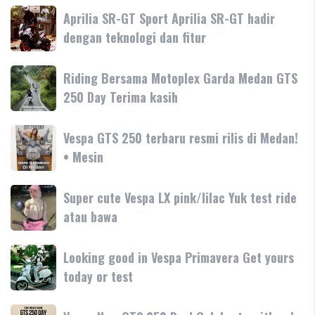
Vespa
Aprilia
Aprilia SR-GT Sport Aprilia SR-GT hadir
Primavera
SR-
dengan teknologi dan fitur
Tanyakan
GT
Vespa
Sport
Primavera
Riding
Riding Bersama Motoplex Garda Medan GTS
Aprilia
180cc
Bersama
250 Day Terima kasih
SR-
terbaru
Motoplex
GT
Garda
hadir
Vespa
Vespa GTS 250 terbaru resmi rilis di Medan!
Medan
dengan
GTS
• Mesin
GTS
teknologi
250
250
dan
terbaru
Day
Super
Super cute Vespa LX pink/lilac Yuk test ride
fitur
resmi
Terima
cute
atau bawa
rilis
kasih
Vespa
di
LX
Medan!
Looking
Looking good in Vespa Primavera Get yours
pink/lilac
•
good
today or test
Yuk
Mesin
in
test
Vespa
ride
Vespa