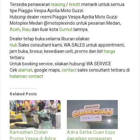
Tersedia penawaran
leasing
/
kredit
menarik untuk semua
tipe Piaggio Vespa Aprilia Moto Guzzi.
Hubungi dealer resmi Piaggio Vespa Aprilia Moto Guzzi
Motoplex Medan @motoplexindo untuk pesanan Medan,
Aceh
,
Riau
dan lluar kota
Sumut
lainnya.
Dealer tetap buka selama liburan silakan
Hub
Sales consultant kami, WA SALES untuk appointment,
jam buka, brosur, kesediaan unit, promo dan list
harga
terbaru
Untuk booking service, silakan hubungi WA SERVICE
Cek
alamat
, google maps,
contact
sales consultant terbaru di
halaman contact
Related Posts
Ramadhan Cicilan
Adira Serba Cuan Expo
Promo Vespa di Adira
dapatkan penawaran