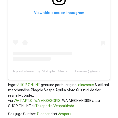
View this post on Instagram
A post shared by Motoplex Medan Indonesia (@motoplexindo)
Ingat
SHOP ONLINE
genuine parts, original
aksesoris
& official
merchandise Piaggio Vespa Aprilia Moto Guzzi di dealer
resmi Motoplex
via
WA PARTS
,
WA AKSESORIS
, WA MECHANDISE atau
SHOP ONLINE di
Tokopedia
Vesparkindo
Cek juga Custom
Sidecar
dari
Vespark