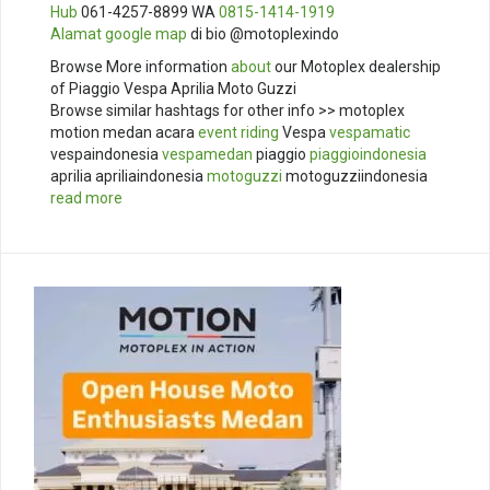
Hub
061-4257-8899 WA
0815-1414-1919
Alamat
google map
di bio @motoplexindo
Browse More information
about
our Motoplex dealership
of Piaggio Vespa Aprilia Moto Guzzi
Browse similar hashtags for other info >> motoplex
motion medan acara
event
riding
Vespa
vespamatic
vespaindonesia
vespamedan
piaggio
piaggioindonesia
aprilia apriliaindonesia
motoguzzi
motoguzziindonesia
read more