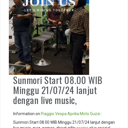
Sunmori Start 08.00 WIB
Minggu 21/07/24 lanjut
dengan live music,
Information on
Piaggio
Vespa
Aprilia
Moto Guzzi
:
Sunmori Start 08.00 WIB Minggu 21/07/24 lanjut dengan
live music, quiz, games, direct gifts
promo
plus special