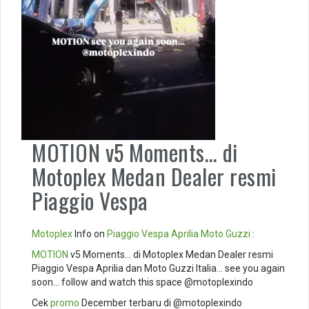
MOTION v5 Moments… di
Motoplex Medan Dealer resmi
Piaggio Vespa
Motoplex
Info on
Piaggio
Vespa
Aprilia
Moto Guzzi
:
MOTION
v5 Moments… di Motoplex Medan Dealer resmi
Piaggio Vespa Aprilia dan Moto Guzzi Italia… see you again
soon… follow and watch this space @motoplexindo
Cek
promo
December terbaru di @motoplexindo