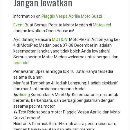
Jangan lewatkan
Information on
Piaggio
Vespa
Aprilia
Moto Guzzi
:
Event
Buat Semua Pecinta Motor Medan di
Motoplex
!
Jangan lewatkan Open House ini!
Ayo datang ke acara
MOTION
: MotoPlex in Action yang ke-
4 di MotoPlex Medan pada 07-08 December Ini adalah
kesempatan langka yang tidak boleh Anda lewatkan!
Semua pecinta Motor Medan welcome untuk bergaul dan
test ride
!
Penawaran Spesial hingga IDR 10 Juta: Hanya tersedia
selama dua hari!
Manfaat Tambahan & Hadiah Langsung: Hadiah eksklusif
dan manfaat tambahan menanti Anda!
🏍️
Riding
Komunitas & Meet Up: Kesempatan emas untuk
bertemu, berkendara, dan berbagi pengalaman dengan
sesama pecinta motor.
🛵 Test Ride sepeda motor Piaggio Vespa Aprilia dan Moto
Guzzi Terbaru!
Hiburan & Gimmick Seru: Nikmati acara penuh keseruan,
dengan banyak kejutan dan hiburan menarik.