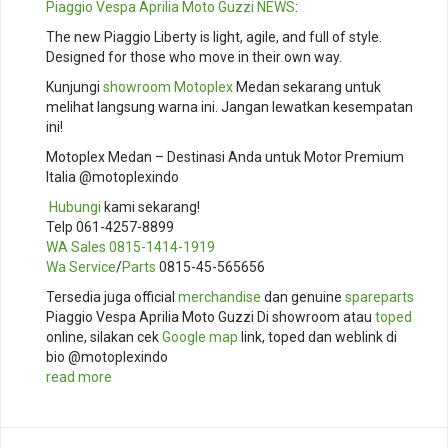
Piaggio
Vespa
Aprilia
Moto Guzzi
NEWS
:
The new Piaggio Liberty is light, agile, and full of style.
Designed for those who move in their own way.
Kunjungi
showroom
Motoplex
Medan sekarang untuk
melihat langsung warna ini. Jangan lewatkan kesempatan
ini!
Motoplex Medan – Destinasi Anda untuk Motor Premium
Italia @motoplexindo
️
Hubungi
kami sekarang!
Telp 061-4257-8899
WA Sales
0815-1414-1919
Wa Service
/
Parts
0815-45-565656
Tersedia juga official
merchandise
dan genuine
spareparts
Piaggio Vespa Aprilia Moto Guzzi Di showroom atau
toped
online, silakan cek
Google map
link, toped dan weblink di
bio @motoplexindo
read more