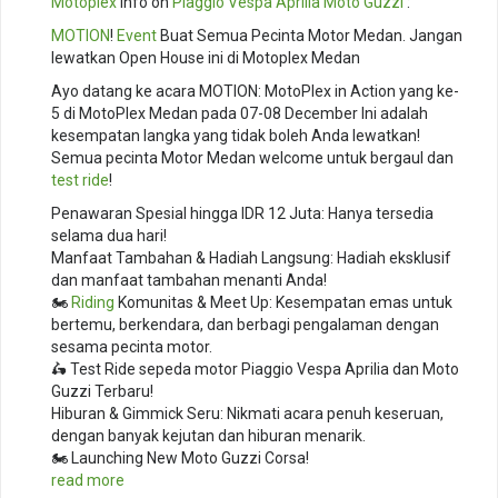
Motoplex
Info on
Piaggio
Vespa
Aprilia
Moto Guzzi
:
MOTION
!
Event
Buat Semua Pecinta Motor Medan. Jangan
lewatkan Open House ini di Motoplex Medan
Ayo datang ke acara MOTION: MotoPlex in Action yang ke-
5 di MotoPlex Medan pada 07-08 December Ini adalah
kesempatan langka yang tidak boleh Anda lewatkan!
Semua pecinta Motor Medan welcome untuk bergaul dan
test ride
!
Penawaran Spesial hingga IDR 12 Juta: Hanya tersedia
selama dua hari!
Manfaat Tambahan & Hadiah Langsung: Hadiah eksklusif
dan manfaat tambahan menanti Anda!
🏍️
Riding
Komunitas & Meet Up: Kesempatan emas untuk
bertemu, berkendara, dan berbagi pengalaman dengan
sesama pecinta motor.
🛵 Test Ride sepeda motor Piaggio Vespa Aprilia dan Moto
Guzzi Terbaru!
Hiburan & Gimmick Seru: Nikmati acara penuh keseruan,
dengan banyak kejutan dan hiburan menarik.
🏍️ Launching New Moto Guzzi Corsa!
read more