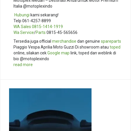
Motoplex Medan – Destinasi Anda untuk Motor Premium
Italia @motoplexindo
️
Hubungi
kami sekarang!
Telp 061-4257-8899
WA Sales
0815-1414-1919
Wa Service
/
Parts
0815-45-565656
Tersedia juga official
merchandise
dan genuine
spareparts
Piaggio Vespa Aprilia Moto Guzzi Di showroom atau
toped
online, silakan cek
Google map
link, toped dan weblink di
bio @motoplexindo
read more