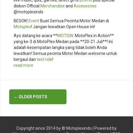
diskon Official
Merchandise
and
Accessories
@motoplexindo
BESOK!
Event
Buat Semua Pecinta Motor Medan di
Motoplex
! Jangan lewatkan Open House ini!
Ayo datang ke acara **
MOTION
: MotoPlex in Action**
yang ke-3 di MotoPlex Medan pada **20-21 Juli**! Ini
adalah kesempatan langka yang tidak boleh Anda
lewatkan! Semua pecinta Motor Medan welcome untuk
bergaul dan
test ride
!
read more
Posts
←
OLDER POSTS
navigation
Copyright since 2014 by ©
Motoplexindo
| Powered by