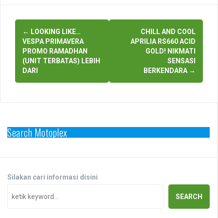
Post
←
LOOKING LIKE…
CHILL AND COOL
navigation
VESPA PRIMAVERA
APRILIA RS660 ACID
PROMO RAMADHAN
GOLD! NIKMATI
(UNIT TERBATAS) LEBIH
SENSASI
DARI
BERKENDARA
→
Search Motoplex
Silakan cari informasi disini
SEARCH