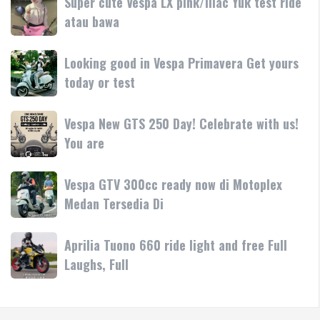
Super cute Vespa LX pink/lilac Yuk test ride
fitur
resmi
Terima
cute
atau bawa
rilis
kasih
Vespa
di
LX
Medan!
Looking
Looking good in Vespa Primavera Get yours
pink/lilac
•
good
today or test
Yuk
Mesin
in
test
Vespa
ride
Vespa
Vespa New GTS 250 Day! Celebrate with us!
Primavera
atau
New
You are
Get
bawa
GTS
yours
250
today
Vespa
Vespa GTV 300cc ready now di Motoplex
Day!
or
GTV
Medan Tersedia Di
Celebrate
test
300cc
with
ready
us!
Aprilia
Aprilia Tuono 660 ride light and free Full
now
You
Tuono
Laughs, Full
di
are
660
Motoplex
ride
Medan
light
Tersedia