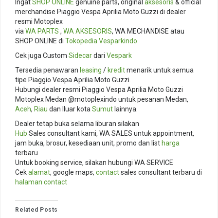
Ingat
SHOP ONLINE
genuine parts, original
aksesoris
& official
merchandise Piaggio Vespa Aprilia Moto Guzzi di dealer
resmi Motoplex
via
WA PARTS
,
WA AKSESORIS
, WA MECHANDISE atau
SHOP ONLINE di
Tokopedia
Vesparkindo
Cek juga Custom
Sidecar
dari
Vespark
Tersedia penawaran
leasing
/
kredit
menarik untuk semua
tipe Piaggio Vespa Aprilia Moto Guzzi.
Hubungi dealer resmi Piaggio Vespa Aprilia Moto Guzzi
Motoplex Medan @motoplexindo untuk pesanan Medan,
Aceh
,
Riau
dan lluar kota
Sumut
lainnya.
Dealer tetap buka selama liburan silakan
Hub
Sales consultant kami, WA SALES untuk appointment,
jam buka, brosur, kesediaan unit, promo dan list
harga
terbaru
Untuk booking service, silakan hubungi WA SERVICE
Cek
alamat
, google maps,
contact
sales consultant terbaru di
halaman contact
Related Posts