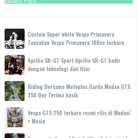
Recents Posts
Custom
Custom Super white Vespa Primavera
Super
Tanyakan Vespa Primavera 180cc terbaru
white
Vespa
Aprilia
Aprilia SR-GT Sport Aprilia SR-GT hadir
Primavera
SR-
dengan teknologi dan fitur
Tanyakan
GT
Vespa
Sport
Primavera
Riding
Riding Bersama Motoplex Garda Medan GTS
Aprilia
180cc
Bersama
250 Day Terima kasih
SR-
terbaru
Motoplex
GT
Garda
hadir
Vespa
Vespa GTS 250 terbaru resmi rilis di Medan!
Medan
dengan
GTS
• Mesin
GTS
teknologi
250
250
dan
terbaru
Day
Super