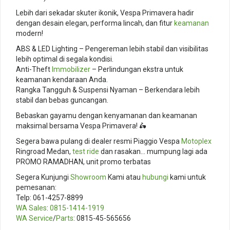
Lebih dari sekadar skuter ikonik, Vespa Primavera hadir
dengan desain elegan, performa lincah, dan fitur
keamanan
modern!
ABS & LED Lighting – Pengereman lebih stabil dan visibilitas
lebih optimal di segala kondisi.
Anti-Theft
Immobilizer
– Perlindungan ekstra untuk
keamanan kendaraan Anda.
Rangka Tangguh & Suspensi Nyaman – Berkendara lebih
stabil dan bebas guncangan.
Bebaskan gayamu dengan kenyamanan dan keamanan
maksimal bersama Vespa Primavera! 🛵
Segera bawa pulang di dealer resmi Piaggio Vespa
Motoplex
Ringroad Medan,
test ride
dan rasakan… mumpung lagi ada
PROMO RAMADHAN, unit promo terbatas
Segera Kunjungi
Showroom
Kami atau
hubungi
kami untuk
pemesanan:
Telp: 061-4257-8899
WA Sales
:
0815-1414-1919
WA Service
/
Parts
: 0815-45-565656