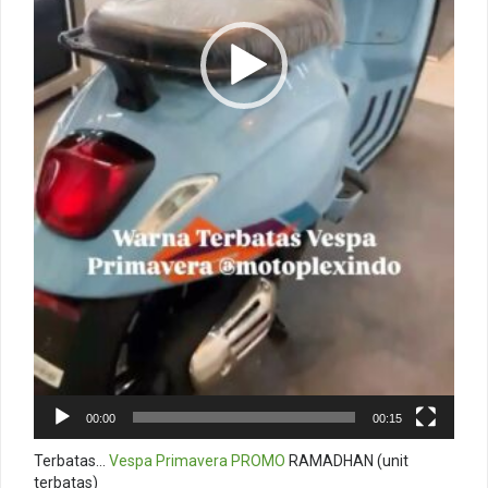
00:00
00:15
Terbatas…
Vespa Primavera
PROMO
RAMADHAN (unit
terbatas)