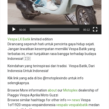
00:00
00:12
Vespa LX Batik
limited edition
Dirancang sepenuh hati untuk pencinta gaya hidup sejati.
Jangan lewatkan kesempatan memiliki Vespa Batik yang
terbatas ini, mari tunjukkan rasa bangga terhadap budaya
Indonesia! 🇮🇩​
Keindahan yang terinspirasi dari tradisi. ️ Vespa Batik, Dari
Indonesia Untuk Indonesia!​
Klik link yang ada di bio @motoplexindo untuk info
selengkapnya.​
Browse More information
about
our
Motoplex
dealership of
Piaggio Vespa Aprilia Moto Guzzi
Browse similar hashtags for other info >>
news
Vespa
1of1920 vespa vespaindonesia
vespalx
vespalxbatik
medan