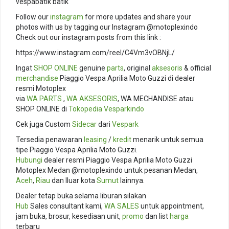
vespabatik batik
Follow our
instagram
for more updates and share your
photos with us by tagging our Instagram @motoplexindo
Check out our instagram posts from this link :
https://www.instagram.com/reel/C4Vm3vOBNjL/
Ingat
SHOP ONLINE
genuine
parts
, original
aksesoris
& official
merchandise
Piaggio Vespa Aprilia Moto Guzzi di dealer
resmi Motoplex
via
WA PARTS
,
WA AKSESORIS
, WA MECHANDISE atau
SHOP ONLINE di
Tokopedia
Vesparkindo
Cek juga Custom
Sidecar
dari
Vespark
Tersedia penawaran
leasing
/
kredit
menarik untuk semua
tipe Piaggio Vespa Aprilia Moto Guzzi.
Hubungi
dealer resmi Piaggio Vespa Aprilia Moto Guzzi
Motoplex Medan @motoplexindo untuk pesanan Medan,
Aceh
,
Riau
dan lluar kota
Sumut
lainnya.
Dealer tetap buka selama liburan silakan
Hub
Sales consultant kami,
WA SALES
untuk appointment,
jam buka, brosur, kesediaan unit,
promo
dan list
harga
terbaru