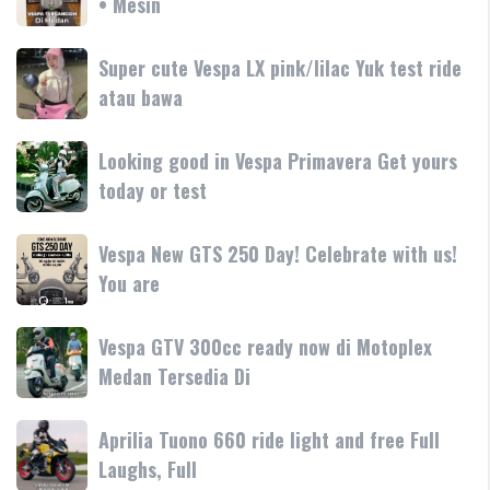
• Mesin
GTS
teknologi
250
250
dan
terbaru
Day
Super
Super cute Vespa LX pink/lilac Yuk test ride
fitur
resmi
Terima
cute
atau bawa
rilis
kasih
Vespa
di
LX
Medan!
Looking
Looking good in Vespa Primavera Get yours
pink/lilac
•
good
today or test
Yuk
Mesin
in
test
Vespa
ride
Vespa
Vespa New GTS 250 Day! Celebrate with us!
Primavera
atau
New
You are
Get
bawa
GTS
yours
250
today
Vespa
Vespa GTV 300cc ready now di Motoplex
Day!
or
GTV
Medan Tersedia Di
Celebrate
test
300cc
with
ready
us!
Aprilia
Aprilia Tuono 660 ride light and free Full
now
You
Tuono
Laughs, Full
di
are
660