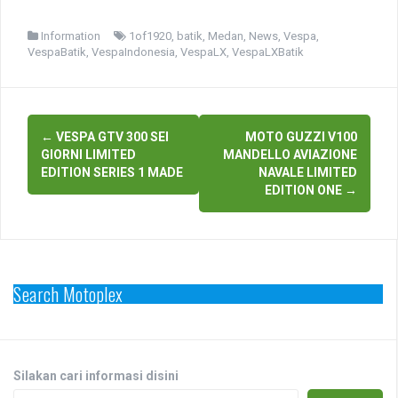
Information
1of1920
,
batik
,
Medan
,
News
,
Vespa
,
VespaBatik
,
VespaIndonesia
,
VespaLX
,
VespaLXBatik
Post
←
VESPA GTV 300 SEI
MOTO GUZZI V100
navigation
GIORNI LIMITED
MANDELLO AVIAZIONE
EDITION SERIES 1 MADE
NAVALE LIMITED
EDITION ONE
→
Search Motoplex
Silakan cari informasi disini