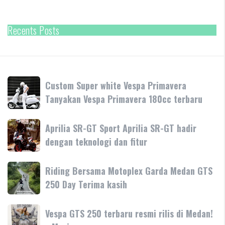
Recents Posts
Custom
Custom Super white Vespa Primavera
Super
Tanyakan Vespa Primavera 180cc terbaru
white
Vespa
Aprilia
Aprilia SR-GT Sport Aprilia SR-GT hadir
Primavera
SR-
dengan teknologi dan fitur
Tanyakan
GT
Vespa
Sport
Primavera
Riding
Riding Bersama Motoplex Garda Medan GTS
Aprilia
180cc
Bersama
250 Day Terima kasih
SR-
terbaru
Motoplex
GT
Garda
hadir
Vespa
Vespa GTS 250 terbaru resmi rilis di Medan!
Medan
dengan
GTS